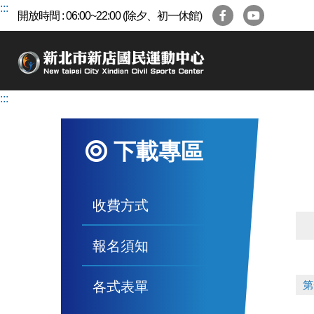
跳
:::
開放時間 : 06:00~22:00 (除夕、初一休館)
到
主
要
內
容
:::
區
下載專區
收費方式
報名須知
各式表單
第