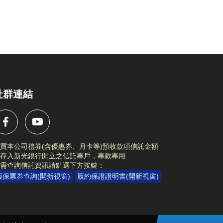
社群連結
買本公司禮券(含優惠券、月卡等)預收款項信託金額
存入新光銀行開立之信託專戶，專款專用
需查詢信託資訊請點選下方按鍵：
履保票券查詢(開新視窗)
履約保證證明書(開新視窗)