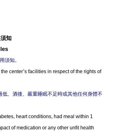
用須知
les
使用須知。
the center’s facilities in respect of the rights of
過低、酒後、嚴重睡眠不足時或其他任何身體不
betes, heart conditions, had meal within 1
pact of medication or any other unfit health