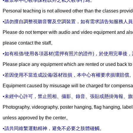
•嚴禁本中心教學課程以外之私人教學行為。
Personal teaching is not allowed other than the classes provi
•請勿擅自調整視聽音響及空調裝置，如有需求請告知服務人員
Please do not temper with audio and video equipment and also
please contact the staff。
•如有租借/使用各項器材(需押有照片的證件)，於使用完畢後
Please place any equipment which are rented or used back to t
•若因使用不當造成設備/器材毀損，本中心有權要求損壞賠償
Equipment caused by misusage will be charged for compens
•未經中心許可，禁止照相、攝影、錄音、張貼或懸掛海報、
Photography, videography, poster hanging, flag hanging, labe
unless approved by the center。
•請共同維繫運動精神，避免不必要之肢體碰觸。