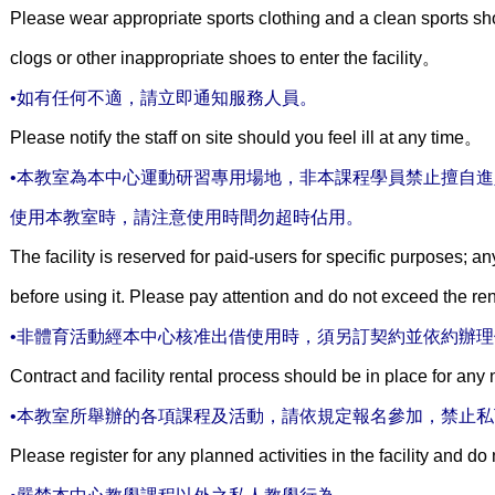
Please wear appropriate sports clothing and a clean sports sho
clogs or other inappropriate shoes to enter the facility。
•如有任何不適，請立即通知服務人員。
Please notify the staff on site should you feel ill at any time。
•本教室為本中心運動研習專用場地，非本課程學員禁止擅自
使用本教室時，請注意使用時間勿超時佔用。
The facility is reserved for paid-users for specific purposes; anyo
before using it. Please pay attention and do not exceed the re
•非體育活動經本中心核准出借使用時，須另訂契約並依約辦
Contract and facility rental process should be in place for an
•本教室所舉辦的各項課程及活動，請依規定報名參加，禁止
Please register for any planned activities in the facility and do