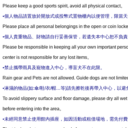
Please keep a good sports spirit, avoid all physical contact。
•個人物品請置放於開放式或投幣式置物櫃內以便管理，限當
Please place all personal belongings in the open or coin locke
•個人貴重物品、財物請自行妥善保管，若遺失本中心恕不負責
Please be responsible in keeping all your own important perso
center is not responsible for any lost items。
•禁止攜帶雨具及寵物進入中心，導盲犬不在此限。
Rain gear and Pets are not allowed. Guide dogs are not limit
•淋濕的物品(如:傘/鞋/衣/帽…等)請先擦乾後再帶入中心，
To avoid slippery surface and floor damage, please dry all wet i
before entering into the area。
•未經同意禁止使用館內插座，如因活動或租借場地，需先付