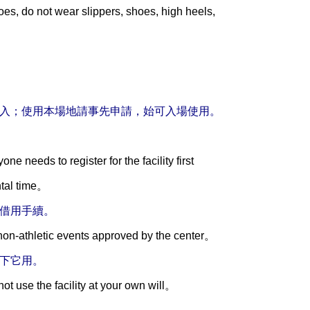
es, do not wear slippers, shoes, high heels,
進入；使用本場地請事先申請，始可入場使用。
ne needs to register for the facility first
ntal time。
理借用手續。
y non-athletic events approved by the center。
私下它用。
 not use the facility at your own will。