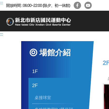
跳
:::
開放時間 : 06:00~22:00 (除夕、初一休館)
到
主
要
內
容
:::
區
場館介紹
2
1F
2F
桌撞球室