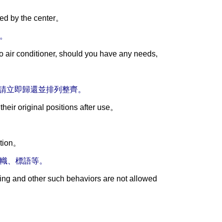
ded by the center。
。
 air conditioner, should you have any needs,
，請立即歸還並排列整齊。
heir original positions after use。
。
ation。
旗幟、標語等。
ling and other such behaviors are not allowed