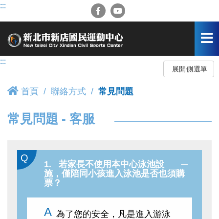
跳
:::
到
主
要
內
容
:::
區
展開側選單
首頁
聯絡方式
常見問題
常見問題 - 客服
1. 若家長不使用本中心泳池設
施，僅陪同小孩進入泳池是否也須購
票？
為了您的安全，凡是進入游泳