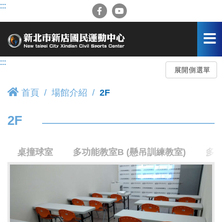
跳
:::
到
主
要
內
容
:::
區
展開側選單
首頁
場館介紹
2F
2F
桌撞球室
多功能教室B (懸吊訓練教室)
多功