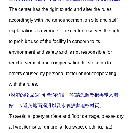
The center has the right to add and alter the rules
accordingly with the announcement on site and staff
explanation as overrule. The center reserves the right
to prohibit use of the facility in concern to its
environment and safety and is not responsible for
reimbursement and compensation for violation to
others caused by personal factor or not cooperating
with the rules.
•淋濕的物品(如:傘/鞋/衣/帽…等)請先擦乾後再帶入場
館，以避免地面濕滑以及水氣損害地板材質。
To avoid slippery surface and floor damage, please dry
all wet items(i.e. umbrella, footware, clothing, hat)