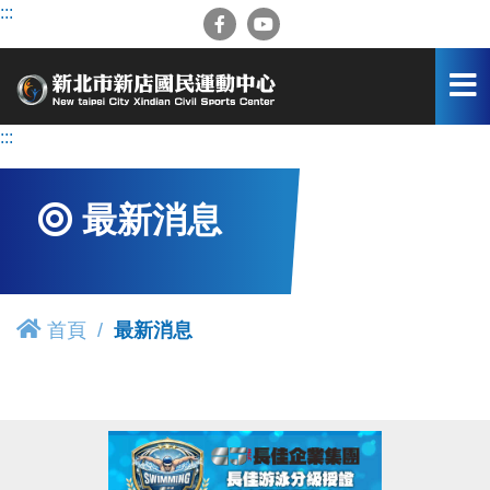
跳
:::
到
主
要
內
容
:::
區
最新消息
首頁
最新消息