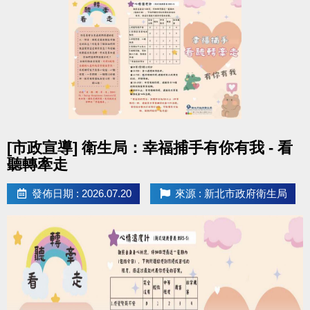
2.
分級泳帽及新店運中專屬額外獎勵
：
10級黑色膠帽通過前 3 名：[新店運中] 泳池月卡 1張
9級白色膠帽通過前 5 名：[安湧] 泳者專屬禮包 1份
7-8級藍色布帽通過前10名：[安湧] 雙層防水袋 1個
4-6級黃色布帽通過前20名：[安湧] 沐浴乳 1瓶
1-3級紅色布帽通過前30名：[新店運中] 貴賓券3張 (使
用期限2個月)
點圖片展開大圖
[市政宣導] 衛生局：幸福捕手有你有我 - 看
獎勵領取說明
(中心將保留所有活動之最終解釋權)
聽轉牽走
一、上述獎勵名額為三場檢定總和，獎勵自5月17日起
發佈日期 : 2026.07.20
來源 : 新北市政府衛生局
開始發放，名額有限送完為止。
二、獎勵領取方式：
1. 各等級獎勵每人限領一次，依「報名序號」排序發
放獎勵。
2. 須同時符合以下條件，方可獲得獎勵：(1)通過該等
級 (2)該等級獎勵領取名額尚未額滿