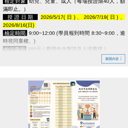
檢定對象
幼兒、兒童、成人（每場授證限40人，額
滿即止。）
​授證日期
2026/5/17(日)、2026/7/19(日)、
2026/8/16(日)
檢定時間
9:00~12:00 (學員報到時間 8:30~9:00，逾
時視同棄權。)
檢定費用
200元 ( 費用包含製證及入場費用 )
•凡報名本中心114、115年度之游泳課程，該學員享
展開內容
免費報名。(由中心查證後，即可享此優惠。)
•本授證活動須提前安排與準備，報名後如無法參加
則視同放棄，且不予退費及改期。
報名方式
請攜帶
1吋大頭照2張
及
學員檢定表(
下載
)
至中心一樓櫃台現場報名
授證流程
08:30 ~ 09:00 報到點名