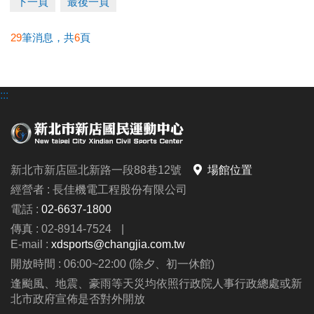
下一頁
最後一頁
發票至1F櫃台辦理退費。
•
長租場地
：遞延至下一期長租場地使用；若不續租則
29
筆消息，共
6
頁
由簽約者本人到場辦理退費。
造成不便 敬請見諒
:::
新北市新店區北新路一段88巷12號
場館位置
經營者 : 長佳機電工程股份有限公司
電話 :
02-6637-1800
傳真 : 02-8914-7524
|
E-mail :
xdsports@changjia.com.tw
開放時間 : 06:00~22:00 (除夕、初一休館)
逢颱風、地震、豪雨等天災均依照行政院人事行政總處或新
北市政府宣佈是否對外開放