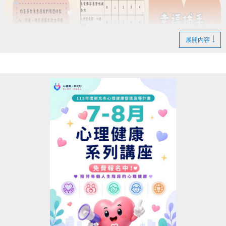
[舉例說明] 若報名序號為第30名，於檢定當日最終
通過「藍帽」等級 (7-8級檢定通過前10名可領取獎
勵)，而三場檢定藍帽獎勵總名額尚餘9名，檢定當日
展開內容
報名序號前29名中，僅有8名通過藍帽檢定，則您為第
9名通過檢定，即符合資格可獲得藍帽獎勵。
三、其他注意事項：獎勵以檢定當日最終等級為領取
標準(限領最終等級不可選擇)。
[舉例說明] 檢定當日最終通過「藍帽」並符合領
取資格，僅可領藍帽獎勵 (1-6級無法領取)。
若於其他檢定場次通過更高等級，可領
取該等級獎勵，各等級獎勵每人限領一次 (名額有限送
完為止)。