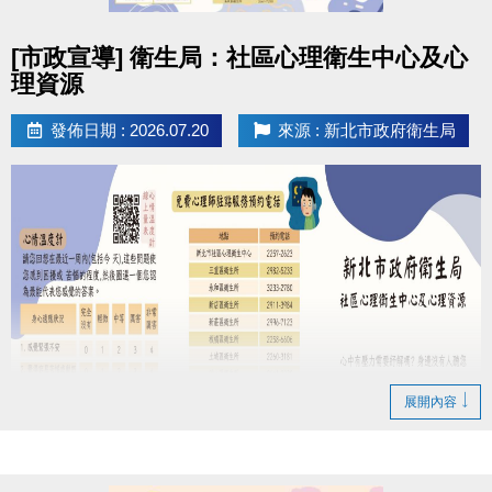
09:00 ~ 09:20 授證規則說明
09:20 ~ 09:30 介紹主考官
點圖片展開大圖
[市政宣導] 衛生局：社區心理衛生中心及心
09:30 ~ 11:00 分級檢定
理資源
11:00 ~ 12:00 頒發合格證書
游泳分級檢定內容傳送門
https://reurl.cc/Wbxkry
發佈日期 : 2026.07.20
來源 : 新北市政府衛生局
陪同規定
每位報名者可1名陪同者免費入場 (須年滿18歲)，第2
名 (含)以上陪同者，依場館規定收費。
【兒童陪同規定】
未滿13歲之兒童，須由1名成年家長陪同入場，該名陪
同家長可適用「免費陪同名額」，若有第2名陪同者，
需購買50元陪同票。
展開內容
檢定通過授證者頒發
1. 等同教育部 5 級證書乙份 (
授證十級證書
)