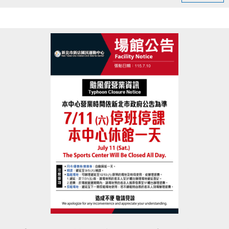
►7–8月共 15 場，全程免費、名額有限。
►場次遍及雙溪、林口、三重、石門、鶯歌、五股、
三峽、貢寮、蘆洲、新莊、樹林、汐止等地
►完整場次時間地點等相關資訊，歡迎查閱新北市衛
生局的
fb活動貼文
立即報名：
https://forms.gle/F5btZG1F8UzFPjH48
活動洽詢：黃先生 0916-234-164
主辦單位：新北市政府衛生局、新北市社區心理衛生
中心
協辦單位：漫話科技股份有限公司
點圖片展開大圖