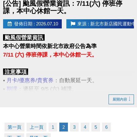
[公告] 颱風假營業資訊：7/11(六) 停班停
課，本中心休館一天。
發佈日期 : 2026.07.10
來源 : 新北市新店國民運動中
颱風假營業資訊
本中心營業時間依新北市政府公告為準
7/11 (六) 停班停課，本中心休館一天。
注意事項
•
月卡/優惠券/貴賓券
：自動展延一天。
•
期課
：遞延至 9/5 (六) 補課。
•
臨租場地
：可辦理遞延至10/10 (六) 原預約場地及時
展開內容
段使用，或辦理退費。
1.遞延：於 7/31(五) 前，請場地預約者本人至3F櫃
台辦理場地遞延登記。
第一頁
上一頁
1
2
3
4
5
6
2.退費：於場館營運期間內，請場地預約者本人攜帶