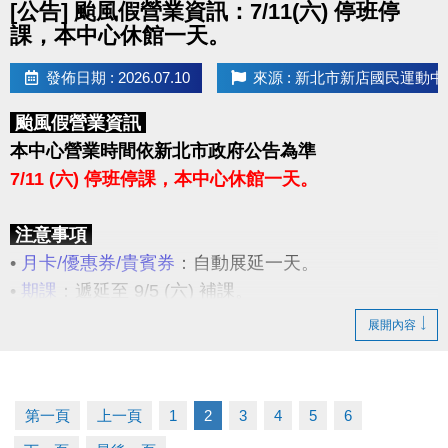
[公告] 颱風假營業資訊：7/11(六) 停班停
課，本中心休館一天。
發佈日期 : 2026.07.10
來源 : 新北市新店國民運動中
颱風假營業資訊
本中心營業時間依新北市政府公告為準
7/11 (六) 停班停課，本中心休館一天。
注意事項
•
月卡/優惠券/貴賓券
：自動展延一天。
•
期課
：遞延至 9/5 (六) 補課。
•
臨租場地
：可辦理遞延至10/10 (六) 原預約場地及時
展開內容
段使用，或辦理退費。
1.遞延：於 7/31(五) 前，請場地預約者本人至3F櫃
台辦理場地遞延登記。
第一頁
上一頁
1
2
3
4
5
6
2.退費：於場館營運期間內，請場地預約者本人攜帶