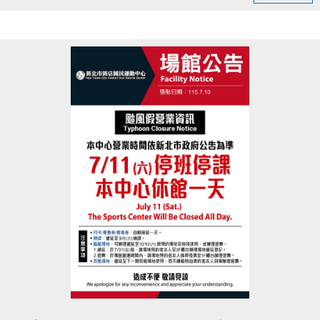
►7–8月共 15 場，全程免費、名額有限。
►場次遍及雙溪、林口、三重、石門、鶯歌、五股、
三峽、貢寮、蘆洲、新莊、樹林、汐止等地
►完整場次時間地點等相關資訊，歡迎查閱新北市衛
生局的
fb活動貼文
立即報名：
https://forms.gle/F5btZG1F8UzFPjH48
活動洽詢：黃先生 0916-234-164
主辦單位：新北市政府衛生局、新北市社區心理衛生
中心
協辦單位：漫話科技股份有限公司
點圖片展開大圖