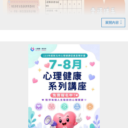
[舉例說明] 若報名序號為第30名，於檢定當日最終
通過「藍帽」等級 (7-8級檢定通過前10名可領取獎
勵)，而三場檢定藍帽獎勵總名額尚餘9名，檢定當日
展開內容
報名序號前29名中，僅有8名通過藍帽檢定，則您為第
9名通過檢定，即符合資格可獲得藍帽獎勵。
三、其他注意事項：獎勵以檢定當日最終等級為領取
標準(限領最終等級不可選擇)。
[舉例說明] 檢定當日最終通過「藍帽」並符合領
取資格，僅可領藍帽獎勵 (1-6級無法領取)。
若於其他檢定場次通過更高等級，可領
取該等級獎勵，各等級獎勵每人限領一次 (名額有限送
完為止)。