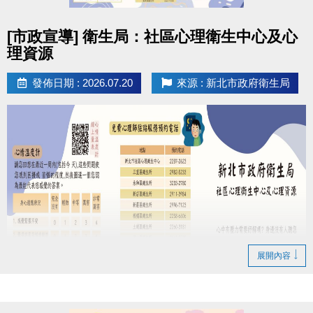
09:00 ~ 09:20 授證規則說明
09:20 ~ 09:30 介紹主考官
點圖片展開大圖
[市政宣導] 衛生局：社區心理衛生中心及心
09:30 ~ 11:00 分級檢定
理資源
11:00 ~ 12:00 頒發合格證書
游泳分級檢定內容傳送門
https://reurl.cc/Wbxkry
發佈日期 : 2026.07.20
來源 : 新北市政府衛生局
陪同規定
每位報名者可1名陪同者免費入場 (須年滿18歲)，第2
名 (含)以上陪同者，依場館規定收費。
【兒童陪同規定】
未滿13歲之兒童，須由1名成年家長陪同入場，該名陪
同家長可適用「免費陪同名額」，若有第2名陪同者，
需購買50元陪同票。
展開內容
檢定通過授證者頒發
1. 等同教育部 5 級證書乙份 (
授證十級證書
)