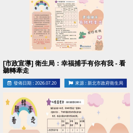
2.
分級泳帽及新店運中專屬額外獎勵
：
10級黑色膠帽通過前 3 名：[新店運中] 泳池月卡 1張
9級白色膠帽通過前 5 名：[安湧] 泳者專屬禮包 1份
7-8級藍色布帽通過前10名：[安湧] 雙層防水袋 1個
4-6級黃色布帽通過前20名：[安湧] 沐浴乳 1瓶
1-3級紅色布帽通過前30名：[新店運中] 貴賓券3張 (使
用期限2個月)
點圖片展開大圖
[市政宣導] 衛生局：幸福捕手有你有我 - 看
獎勵領取說明
(中心將保留所有活動之最終解釋權)
聽轉牽走
一、上述獎勵名額為三場檢定總和，獎勵自5月17日起
發佈日期 : 2026.07.20
來源 : 新北市政府衛生局
開始發放，名額有限送完為止。
二、獎勵領取方式：
1. 各等級獎勵每人限領一次，依「報名序號」排序發
放獎勵。
2. 須同時符合以下條件，方可獲得獎勵：(1)通過該等
級 (2)該等級獎勵領取名額尚未額滿