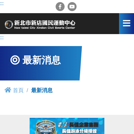
跳
:::
到
主
要
內
容
:::
區
最新消息
首頁
最新消息