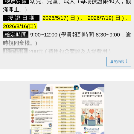
檢定對象
幼兒、兒童、成人（每場授證限40人，額
滿即止。）
​授證日期
2026/5/17(日)、2026/7/19(日)、
2026/8/16(日)
檢定時間
9:00~12:00 (學員報到時間 8:30~9:00，逾
時視同棄權。)
檢定費用
200元 ( 費用包含製證及入場費用 )
•凡報名本中心114、115年度之游泳課程，該學員享
展開內容
免費報名。(由中心查證後，即可享此優惠。)
•本授證活動須提前安排與準備，報名後如無法參加
則視同放棄，且不予退費及改期。
報名方式
請攜帶
1吋大頭照2張
及
學員檢定表(
下載
)
至中心一樓櫃台現場報名
授證流程
08:30 ~ 09:00 報到點名