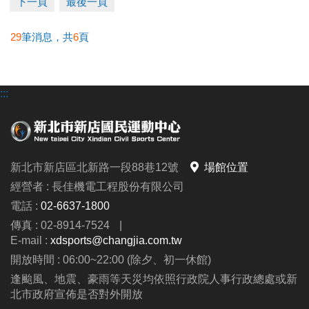
下一頁
最後一頁
發票至1F櫃台辦理退費。
•
長租場地
：遞延至下一期長租場地使用；若不續租則
29
筆消息，共
6
頁
由簽約者本人到場辦理退費。
造成不便 敬請見諒
:::
新北市新店區北新路一段88巷12號
場館位置
經營者 : 長佳機電工程股份有限公司
電話 :
02-6637-1800
傳真 : 02-8914-7524
|
E-mail :
xdsports@changjia.com.tw
開放時間 : 06:00~22:00 (除夕、初一休館)
逢颱風、地震、豪雨等天災均依照行政院人事行政總處或新
北市政府宣佈是否對外開放