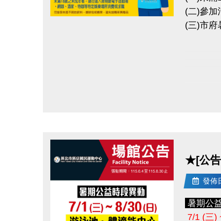
(二)參
(三)市
點圖片展開大圖
★[公告
發佈日期
暑期公
7/1 (三) 