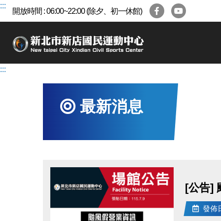
跳
:::
開放時間 : 06:00~22:00 (除夕、初一休館)
到
主
要
內
容
:::
區
最新消息
[公告]
發佈日期