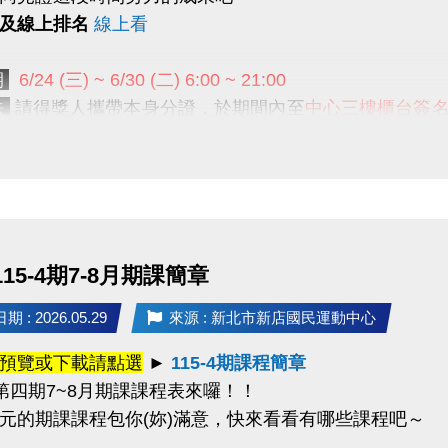
及線上排名
線上看
期
6/24 (三) ~ 6/30 (二) 6:00 ~ 21:00
法
請得獎人攜帶本身分證，於期間內至
中心三樓櫃台簽
不再補發；主辦單位則保有處理任何未兌換獎項之權利
-------------------------------------------------------
恭喜所有得獎者
報名及尚未得獎的朋友們
明年的加入及自我突破
 115-4期7-8月期課簡章
幸運，健康體態由你(妳)決定！
 : 2026.05.29
來源 : 新北市新店國民運動中心
的支持及熱情參與
預覽或下載請點選
►
115-4期課程簡章
度第四期7~8月期課課程表來囉！！
元的期課課程包你(妳)滿意
，快來看看有哪些課程吧～