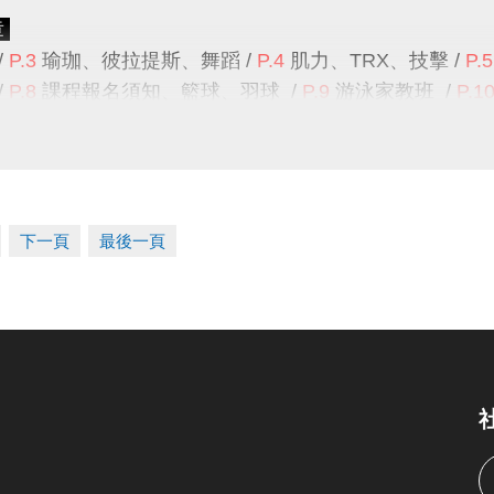
章
/
P.3
瑜珈、彼拉提斯、舞蹈
/
P.4
肌力、TRX
、
技擊
/
P.5
/
P.8
課程報名須知、
籃球、羽球 /
P.9
游泳家教班
/
P.1
詢專線 :
(02)6637-1800
#300
課務組、
#302
體適能組、
提醒
期課課程為兩個月一期，無法單堂報名喔！
班續報資格
下一頁
最後一頁
15-3期原班課程
，並
完成5堂課程
之學員。
1506單月課程
，並
完成全部課程
之學員
。
智慧運動中心APP
報課名單為主
，
報課紀錄
可至APP的
會
名期限及優惠
班續報期間
6/13(六) 上午11:00起 ~ 6/19(五) 止
，
僅開放
。
免影響舊生保留名額之權益，請學員們儘早報名喔！