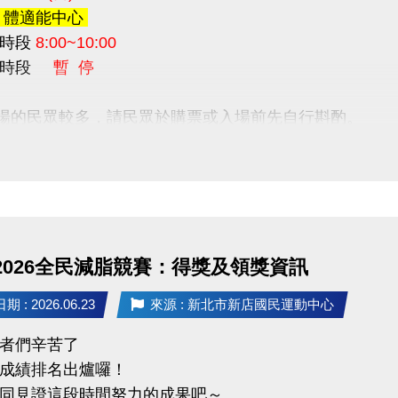
、體適能中心
時段
8:00~10:00
益時段
暫 停
進場的民眾較多，請民眾於購票或入場前先自行斟酌。
留人數已滿，現場將採一出一進；
先下載
長佳智慧運動中心APP
(
IOS系統
/
Android系統
)
場時段 10:00~10:30
毒期間內，請民眾離開泳池內所有設施，並盡速換裝離
 2026全民減脂競賽：得獎及領獎資訊
間結束前仍未離場之民眾，須至1F櫃台補票； 於清場後
 : 2026.06.23
來源 : 新北市新店國民運動中心
配合
者們辛苦了
成績排名出爐囉！
同見證這段時間努力的成果吧～