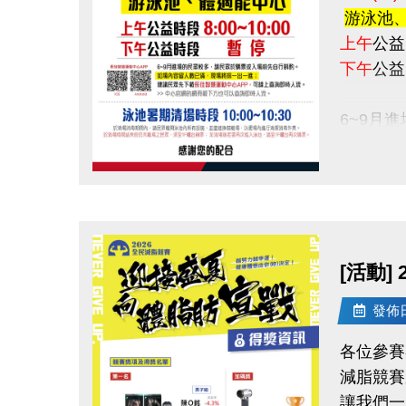
游泳池
上午
公益
下午
公
6~9月
如場內容
建議民眾
點圖片展開大圖
泳池暑期清
於清場消
[活動]
於清場時
發佈日期
感謝您的
各位參賽
減脂競賽
讓我們一