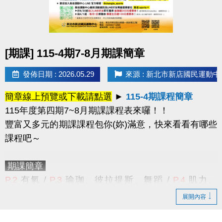
點圖片展開大圖
[期課] 115-4期7-8月期課簡章
發佈日期 : 2026.05.29
來源 : 新北市新店國民運動中
簡章線上預覽或下載請點選
►
115-4期課程簡章
115年度第四期7~8月期課課程表來囉！！
豐富又多元的期課課程包你(妳)滿意
，快來看看有哪些
課程吧～
期課簡章
P.2
有氧 /
P.3
瑜珈、彼拉提斯、舞蹈
/
P.4
肌力、
TRX
、
技擊
/
P.5
空中瑜珈
、
飛輪
/
P.6
長者
/
展開內容
P.7
游泳
/
P.8
課程報名須知、
籃球、羽球 /
P.9
游泳
家教班
/
P.10
體適能家教班
/
P.11
球類家教班