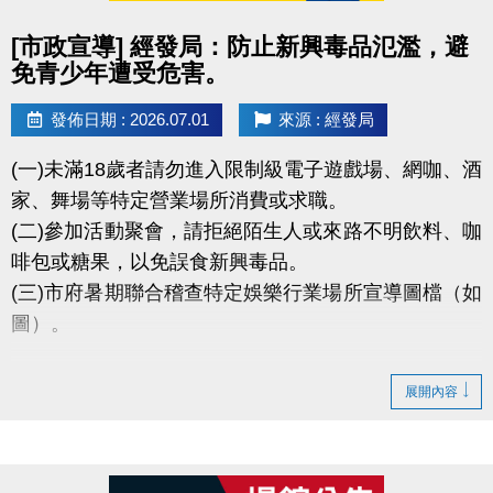
由簽約者本人到場辦理退費。
點圖片展開大圖
[市政宣導] 經發局：防止新興毒品氾濫，避
造成不便 敬請見諒
免青少年遭受危害。
發佈日期 : 2026.07.01
來源 : 經發局
(一)未滿18歲者請勿進入限制級電子遊戲場、網咖、酒
家、舞場等特定營業場所消費或求職。
(二)參加活動聚會，請拒絕陌生人或來路不明飲料、咖
啡包或糖果，以免誤食新興毒品。
(三)市府暑期聯合稽查特定娛樂行業場所宣導圖檔（如
圖）。
展開內容