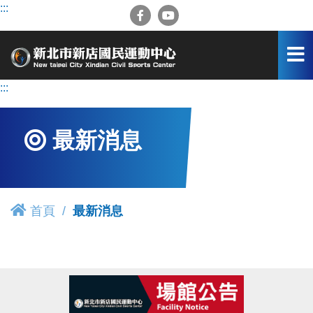
跳
:::
到
主
要
內
容
:::
區
最新消息
首頁
最新消息