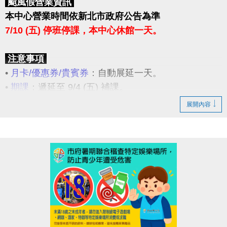
颱風假營業資訊
本中心營業時間依新北市政府公告為準
7/10 (五) 停班停課，本中心休館一天。
注意事項
•
月卡/優惠券/貴賓券
：自動展延一天。
•
期課
：遞延至 9/4 (五) 補課。
•
營隊
：退費金額可選擇現金或等值貴賓券(有效期限3
展開內容
個月)，不得合併辦理。
•
臨租場地
：可辦理遞延至10/9 (五) 原預約場地及時段
使用，或辦理退費。
1.遞延：於 7/31(五) 前，請場地預約者本人至3F櫃
台辦理場地遞延登記。
2.退費：於場館營運期間內，請場地預約者本人攜帶
發票至1F櫃台辦理退費。
•
長租場地
：遞延至下一期長租場地使用；若不續租則