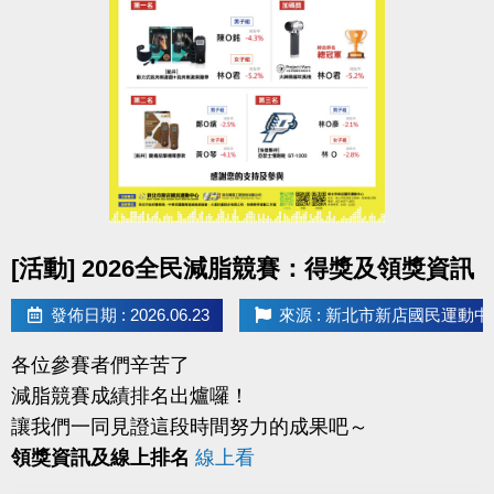
票； 於清場後若要再次進入泳池，請至1F櫃台再次購
票。
感謝您的配合
點圖片展開大圖
[活動] 2026全民減脂競賽：得獎及領獎資訊
發佈日期 : 2026.06.23
來源 : 新北市新店國民運動中
各位參賽者們辛苦了
減脂競賽成績排名出爐囉！
讓我們一同見證這段時間努力的成果吧～
領獎資訊及線上排名
線上看