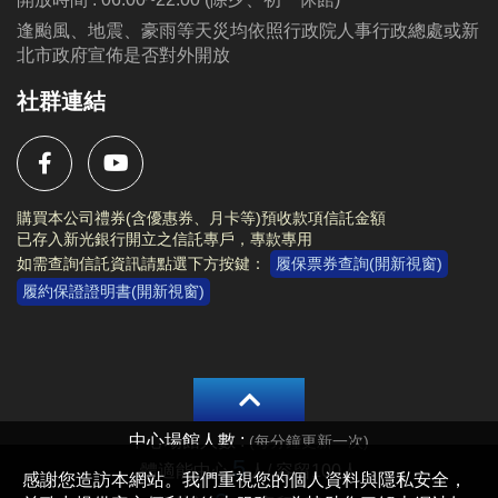
>>為避免影響舊生保留名額之權益，請學員們儘早報
逢颱風、地震、豪雨等天災均依照行政院人事行政總處或新
北市政府宣佈是否對外開放
名喔！
社群連結
新課程報名期間
6/13(六) 上午11:00起
，
僅開放
APP
線上
報名
NEW新課程
。
>>歡迎大家成為舊生，舊生可保障下一期原班續報名
額，並享有原班續報優惠。
購買本公司禮券(含優惠券、月卡等)預收款項信託金額
已存入新光銀行開立之信託專戶，專款專用
如需查詢信託資訊請點選下方按鍵：
履保票券查詢(開新視窗)
APP 線上報名期間
履約保證證明書(開新視窗)
6/20 (六)
上午11:00起
採課程分流報名
APP線上報名期限
至第一堂課前1小時止
為保障學員報課權益 6/20 ~ 6/24 採課程分流報名
6/20(六)
11:00起開放報名：
游泳
6/21(日)
11:00起開放報名：
籃球、羽球
6/22(一)
11:00起開放報名：
肌力