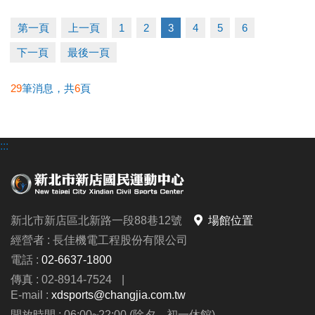
★課程諮詢專線 :
(02)6637-1800
#300
課務組、
第一頁
上一頁
1
2
3
4
5
6
#302
體適能組、
#305
球館組、
#111
泳池組 或
#9
總
下一頁
最後一頁
機
貼心小提醒
期課課程為兩個月一期，無法單堂報名
29
筆消息，共
6
頁
喔！
舊生原班續報資格
:::
有報名
115-3期原班課程
，並
完成5堂課程
之學員。
有報名
11506單月課程
，並
完成全部課程
之學員
。
>
依
長佳智慧運動中心APP
報課名單為主
，
報課紀錄
可至APP的
會員中心
>
消費紀錄
>
已付款
查詢。
新北市新店區北新路一段88巷12號
場館位置
經營者 : 長佳機電工程股份有限公司
期課報名期限及優惠
電話 :
02-6637-1800
舊生原班續報期間
6/13(六) 上午11:00起 ~ 6/19(五)
傳真 : 02-8914-7524
|
止
，
僅開放
APP線上
報名，且
享95折優惠
，
優惠課程
E-mail :
xdsports@changjia.com.tw
無續報優惠。
開放時間 : 06:00~22:00 (除夕、初一休館)