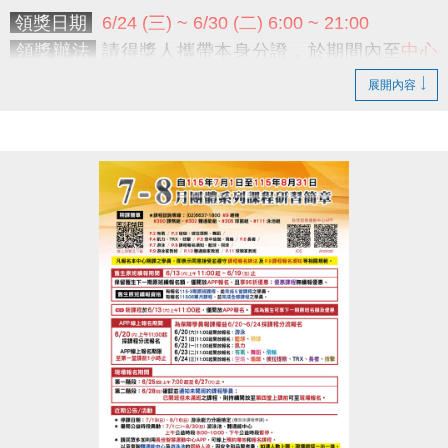
領獎日期
6/24 (三) ~ 6/30 (二) 6:00 ~ 21:00
領獎辦法
請得獎人攜帶本身分證，於期間內至
中心
三樓櫃台簽名及拍照領獎
；如逾期未領取獎項，則視
展開內容
同放棄獎項，不再補發；主辦單位則保有處理任何未
兌換獎項之權利。
-------------------------------------------------------------------
中心在此恭喜所有得獎者
今年未能報名及尚未得獎的朋友們
期待你們明年的加入及自我突破
越努力越幸運，健康體態由你(妳)決定！
感謝大家的支持及熱情參與