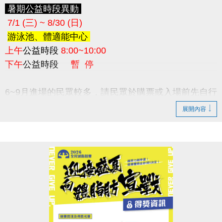
暑期公益時段異動
7/1 (三) ~ 8/30 (日)
游泳池、體適能中心
上午
公益時段
8:00~10:00
下午
公益時段
暫 停
6~9月進場的民眾較多，請民眾於購票或入場前先自行
斟酌。
展開內容
如場內容留人數已滿，現場將採一出一進；
建議民眾先下載
長佳智慧運動中心APP
(
IOS系統
/
Android系統
)
，可線上查詢即時人流。
泳池暑期清場時段 10:00~10:30
於清場消毒期間內，請民眾離開泳池內所有設施，並
盡速換裝離場，以便場內進行清潔消毒作業。
於清場時間結束前仍未離場之民眾，須至1F櫃台補