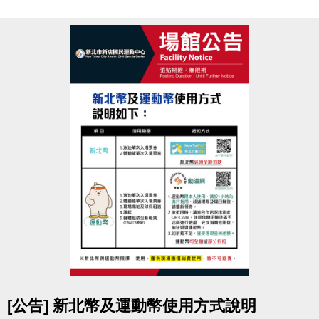
室
競賽地點
新北市新店國民運動中心
3F體適能中心
參賽資格
須年滿18歲以上，無心血管疾病或危險性慢性疾病
者。
(參賽者務必審慎評估，如因身體疾病不適本活動者請
勿報名。)
報名辦法
於活動報名期間，
攜帶1吋大頭照
至
中心3F櫃台
申辦
體適能中心月卡1,500元
(總價值2,250元起)
即可免費報名參加減脂競賽，
參賽選手須本人報名填寫
活動報名表
及
參賽切結書
。
超值好康
點圖片展開大圖
[公告] 新北幣及運動幣使用方式說明
1. 體適能中心月卡1張
(原價1,500元/人)