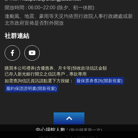
動辦法與注意事項等規範。
開放時間 : 06:00~22:00 (除夕、初一休館)
活動內容及注意事項等相關資訊，請詳閱
活動海報
。
逢颱風、地震、豪雨等天災均依照行政院人事行政總處或新
北市政府宣佈是否對外開放
社群連結
購買本公司禮券(含優惠券、月卡等)預收款項信託金額
已存入新光銀行開立之信託專戶，專款專用
如需查詢信託資訊請點選下方按鍵：
履保票券查詢(開新視窗)
履約保證證明書(開新視窗)