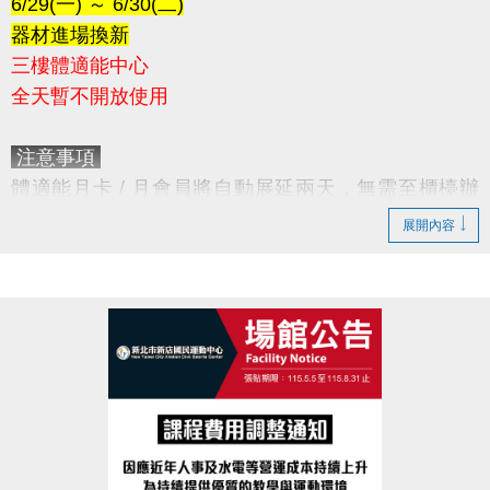
6/29(一) ～ 6/30(二)
器材進場換新
三樓體適能中心
全天暫不開放使用
注意事項
體適能月卡 / 月會員將自動展延兩天，無需至櫃檯辦
理。
展開內容
造成不便，敬請見諒。
感謝您的配合