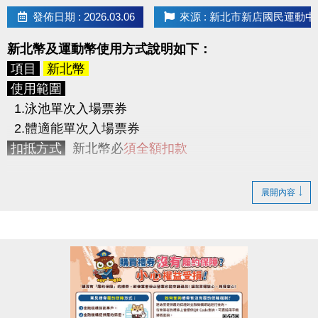
> 使用期限為5/8(五) ~ 6/11(四)，共
35天
，於使用
發佈日期 : 2026.03.06
來源 : 新北市新店國民運動中
期間內可不限次數不限時間進出3F體適能中心。
2. 身體組成分析檢測2次
新北幣及運動幣使用方式說明如下：
(原價200元/次，2次共400元。)
> 初測及尾測2次，並提供測量報告。
項目
新北幣
3. LP SUPPORT 肌力訓練帶1條
使用範圍
(原價350元起)
1.泳池單次入場票券
競賽檢測
2.體適能單次入場票券
請參賽者於下列時間內至
3F櫃台報到測量
，量測時須
扣抵方式
新北幣必
須全額扣款
穿著輕便衣物，並配合教練指示。
逾時測量視同放棄參賽資格。
項目
運動幣
展開內容
初測
5/1 (五) ~ 5/7 (四) 10:00 ~ 21:00
使用範圍
尾測
6/12 (五) ~ 6/18 (四) 10:00 ~ 21:00
1.泳池單次入場票券
2.體適能單次入場票券
競賽方式
3.現場場地及球具租借
依初測及尾測的體脂率做比較，以
體指率下降百分比
4.課程
依序排名，
5.身體組成分析檢測(TANITA系統)