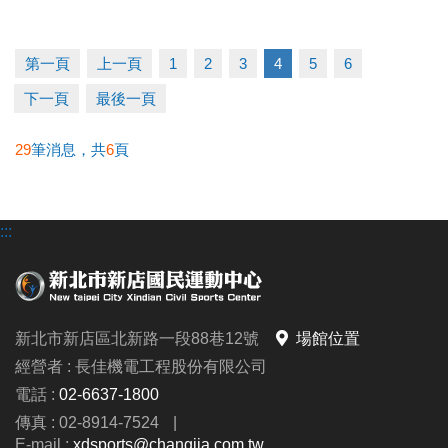
2. 體適能1v1家教課：優惠價 11,400元/10堂
(原價
12,000元/10堂)
第一頁
上一頁
1
2
3
4
5
6
成績公佈
下一頁
最後一頁
2026/6/23 (二) 18:00 前
，競賽結果將張貼於中心三
29
筆消息，共
6
頁
樓，並同步公告於中心官網及官方fb粉專。
領獎日期
:::
2026/6/24 (三) ~ 6/30 (二) 6:00~21:00止
請得獎人攜帶本活動月卡及身分證，於期間內至中心
三樓櫃台簽收領獎；如逾期未領取獎項，則視同放棄
獎項，不再補發；主辦單位則保有處理任何未兌換獎
新北市新店區北新路一段88巷12號
場館位置
項之權利。
經營者 : 長佳機電工程股份有限公司
電話 :
02-6637-1800
►本中心保有最終修改、活動解釋及取消本活動之權
傳真 : 02-8914-7524
|
利；參加者於參加活動同時，即同意接受並遵守此活
E-mail :
xdsports@changjia.com.tw