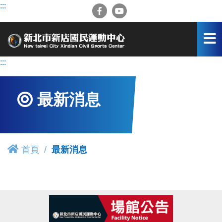
跳
:::
到
主
要
內
容
:::
區
最新消息
首頁
最新消息