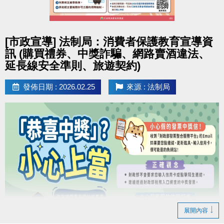
男、女子組各取前3名，男女綜合排名取總冠軍1名。
扣抵方式
競賽排名及獎項如下： ( 量測時須穿著輕便衣物，
1.運動幣
限本人使用
，
請於1小時內進行抵用
，超過
點圖片展開大圖
並配合教練指示。)
期限及隔日無效，請重新領券。
[市政宣導] 法制局：消費者保護教育宣導資
2.欲抵用時，請向合作店家出示此QR-Code，並提供
訊 (購買禮券、中獎詐騙、網路賣酒違法、
分組排名
簡訊驗證碼予店員進行驗證，完成消費抵用後，無法
延長線安全準則、旅遊契約)
冠軍：
[船井] 動力式肌肉刺激器
退還運動幣。
發佈日期 : 2026.02.25
來源 : 法制局
亞軍：
[船井] 酸痛按摩機尊爵款
3.如折抵不足，
僅受理現金補差額
。
季軍：
[快樂夥伴] 亞瑟士慢跑鞋 GT-1000
> 運動幣
可全額
或
部分折抵
> 運動幣民眾使用說明
https://reurl.cc/npVxrn
綜合排名
[加碼獎] 總冠軍 1 名：
[火星計畫] 火神無線
吹風機
※新北幣與運動幣限擇一使用，
僅供現場臨櫃消費使
用，皆不可退費。
參賽優惠
於競賽期間內，參賽者出示本活動之月卡，即可享有
下列優惠：
展開內容
1. 身體組成分析檢測：優惠價 150元/次
(原價200元/次)