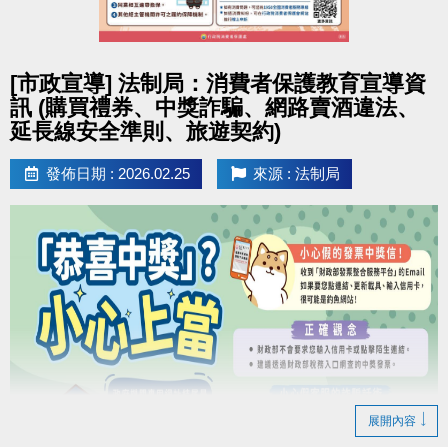
男、女子組各取前3名，男女綜合排名取總冠軍1名。
扣抵方式
競賽排名及獎項如下： ( 量測時須穿著輕便衣物，
1.運動幣
限本人使用
，
請於1小時內進行抵用
，超過
點圖片展開大圖
並配合教練指示。)
期限及隔日無效，請重新領券。
[市政宣導] 法制局：消費者保護教育宣導資
2.欲抵用時，請向合作店家出示此QR-Code，並提供
訊 (購買禮券、中獎詐騙、網路賣酒違法、
分組排名
簡訊驗證碼予店員進行驗證，完成消費抵用後，無法
延長線安全準則、旅遊契約)
冠軍：
[船井] 動力式肌肉刺激器
退還運動幣。
發佈日期 : 2026.02.25
來源 : 法制局
亞軍：
[船井] 酸痛按摩機尊爵款
3.如折抵不足，
僅受理現金補差額
。
季軍：
[快樂夥伴] 亞瑟士慢跑鞋 GT-1000
> 運動幣
可全額
或
部分折抵
> 運動幣民眾使用說明
https://reurl.cc/npVxrn
綜合排名
[加碼獎] 總冠軍 1 名：
[火星計畫] 火神無線
吹風機
※新北幣與運動幣限擇一使用，
僅供現場臨櫃消費使
用，皆不可退費。
參賽優惠
於競賽期間內，參賽者出示本活動之月卡，即可享有
下列優惠：
展開內容
1. 身體組成分析檢測：優惠價 150元/次
(原價200元/次)