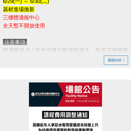
6/29(一) ～ 6/30(二)
器材進場換新
三樓體適能中心
全天暫不開放使用
注意事項
體適能月卡 / 月會員將自動展延兩天，無需至櫃檯辦
理。
展開內容
造成不便，敬請見諒。
感謝您的配合