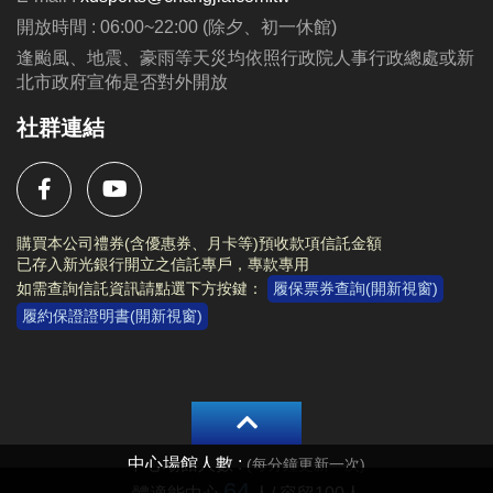
動辦法與注意事項等規範。
開放時間 : 06:00~22:00 (除夕、初一休館)
活動內容及注意事項等相關資訊，請詳閱
活動海報
。
逢颱風、地震、豪雨等天災均依照行政院人事行政總處或新
北市政府宣佈是否對外開放
社群連結
購買本公司禮券(含優惠券、月卡等)預收款項信託金額
已存入新光銀行開立之信託專戶，專款專用
如需查詢信託資訊請點選下方按鍵：
履保票券查詢(開新視窗)
履約保證證明書(開新視窗)