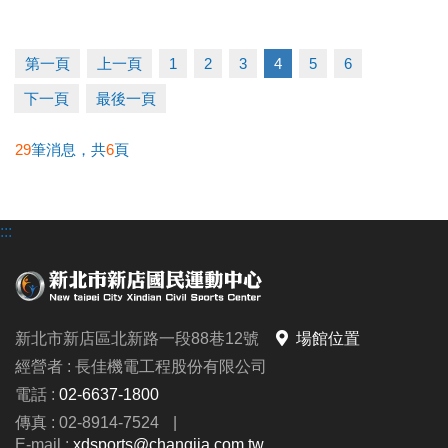
2. 體適能1v1家教課：優惠價 11,400元/10堂
(原價
12,000元/10堂)
第一頁
上一頁
1
2
3
4
5
6
成績公佈
下一頁
最後一頁
2026/6/23 (二) 18:00 前
，競賽結果將張貼於中心三
29
筆消息，共
6
頁
樓，並同步公告於中心官網及官方fb粉專。
領獎日期
:::
2026/6/24 (三) ~ 6/30 (二) 6:00~21:00止
請得獎人攜帶本活動月卡及身分證，於期間內至中心
三樓櫃台簽收領獎；如逾期未領取獎項，則視同放棄
獎項，不再補發；主辦單位則保有處理任何未兌換獎
新北市新店區北新路一段88巷12號
場館位置
項之權利。
經營者 : 長佳機電工程股份有限公司
電話 :
02-6637-1800
►本中心保有最終修改、活動解釋及取消本活動之權
傳真 : 02-8914-7524
|
利；參加者於參加活動同時，即同意接受並遵守此活
E-mail :
xdsports@changjia.com.tw