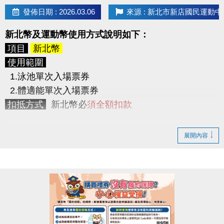
> 使用期限為5/8(五) ~ 6/11(四)，共
35天
，於使用
發佈日期 : 2026.03.06
來源 : 新北市新店國民運動中
期間內可不限次數不限時間進出3F體適能中心。
2. 身體組成分析檢測2次
新北幣及運動幣使用方式說明如下：
(原價200元/次，2次共400元。)
> 初測及尾測2次，並提供測量報告。
項目
新北幣
3. LP SUPPORT 肌力訓練帶1條
使用範圍
(原價350元起)
1.泳池單次入場票券
競賽檢測
2.體適能單次入場票券
請參賽者於下列時間內至
3F櫃台報到測量
，量測時須
扣抵方式
新北幣必
須全額扣款
穿著輕便衣物，並配合教練指示。
逾時測量視同放棄參賽資格。
項目
運動幣
展開內容
初測
5/1 (五) ~ 5/7 (四) 10:00 ~ 21:00
使用範圍
尾測
6/12 (五) ~ 6/18 (四) 10:00 ~ 21:00
1.泳池單次入場票券
2.體適能單次入場票券
競賽方式
3.現場場地及球具租借
依初測及尾測的體脂率做比較，以
體指率下降百分比
4.課程
依序排名，
5.身體組成分析檢測(TANITA系統)