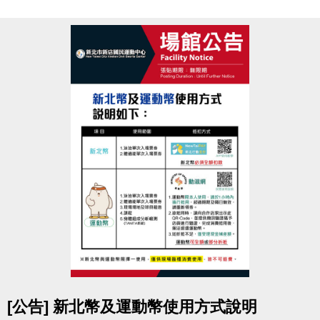
室
競賽地點
新北市新店國民運動中心
3F體適能中心
參賽資格
須年滿18歲以上，無心血管疾病或危險性慢性疾病
者。
(參賽者務必審慎評估，如因身體疾病不適本活動者請
勿報名。)
報名辦法
於活動報名期間，
攜帶1吋大頭照
至
中心3F櫃台
申辦
體適能中心月卡1,500元
(總價值2,250元起)
即可免費報名參加減脂競賽，
參賽選手須本人報名填寫
活動報名表
及
參賽切結書
。
超值好康
點圖片展開大圖
[公告] 新北幣及運動幣使用方式說明
1. 體適能中心月卡1張
(原價1,500元/人)