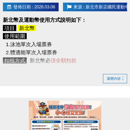
> 使用期限為5/8(五) ~ 6/11(四)，共
35天
，於使用
發佈日期 : 2026.03.06
來源 : 新北市新店國民運動中
期間內可不限次數不限時間進出3F體適能中心。
2. 身體組成分析檢測2次
新北幣及運動幣使用方式說明如下：
(原價200元/次，2次共400元。)
> 初測及尾測2次，並提供測量報告。
項目
新北幣
3. LP SUPPORT 肌力訓練帶1條
使用範圍
(原價350元起)
1.泳池單次入場票券
競賽檢測
2.體適能單次入場票券
請參賽者於下列時間內至
3F櫃台報到測量
，量測時須
扣抵方式
新北幣必
須全額扣款
穿著輕便衣物，並配合教練指示。
逾時測量視同放棄參賽資格。
項目
運動幣
展開內容
初測
5/1 (五) ~ 5/7 (四) 10:00 ~ 21:00
使用範圍
尾測
6/12 (五) ~ 6/18 (四) 10:00 ~ 21:00
1.泳池單次入場票券
2.體適能單次入場票券
競賽方式
3.現場場地及球具租借
依初測及尾測的體脂率做比較，以
體指率下降百分比
4.課程
依序排名，
5.身體組成分析檢測(TANITA系統)