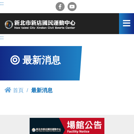
跳
:::
到
主
要
內
容
:::
區
最新消息
首頁
最新消息