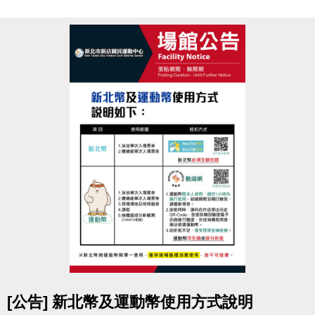
室
競賽地點
新北市新店國民運動中心
3F體適能中心
參賽資格
須年滿18歲以上，無心血管疾病或危險性慢性疾病
者。
(參賽者務必審慎評估，如因身體疾病不適本活動者請
勿報名。)
報名辦法
於活動報名期間，
攜帶1吋大頭照
至
中心3F櫃台
申辦
體適能中心月卡1,500元
(總價值2,250元起)
即可免費報名參加減脂競賽，
參賽選手須本人報名填寫
活動報名表
及
參賽切結書
。
超值好康
點圖片展開大圖
[公告] 新北幣及運動幣使用方式說明
1. 體適能中心月卡1張
(原價1,500元/人)