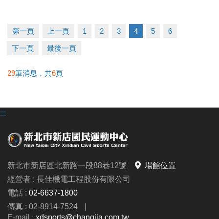
2. 體適能1v1家教課：優惠價 11,400元/10堂
(原價
12,000元/10堂)
第一頁
上一頁
1
2
3
4
5
6
成績公佈
下一頁
最後一頁
2026/6/23 (二) 18:00 前
，競賽結果將張貼於中心三
29
筆消息，共
6
頁
樓，並同步公告於中心官網及官方fb粉專。
領獎日期
:::
2026/6/24 (三) ~ 6/30 (二) 6:00~21:00止
請得獎人攜帶本活動月卡及身分證，於期間內至中心
三樓櫃台簽收領獎；如逾期未領取獎項，則視同放棄
獎項，不再補發；主辦單位則保有處理任何未兌換獎
新北市新店區北新路一段88巷12號
場館位置
項之權利。
經營者 : 長佳機電工程股份有限公司
電話 :
02-6637-1800
►本中心保有最終修改、活動解釋及取消本活動之權
傳真 : 02-8914-7524
|
利；參加者於參加活動同時，即同意接受並遵守此活
E-mail :
xdsports@changjia.com.tw