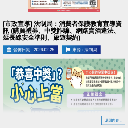
男、女子組各取前3名，男女綜合排名取總冠軍1名。
扣抵方式
競賽排名及獎項如下： ( 量測時須穿著輕便衣物，
1.運動幣
限本人使用
，
請於1小時內進行抵用
，超過
點圖片展開大圖
並配合教練指示。)
期限及隔日無效，請重新領券。
[市政宣導] 法制局：消費者保護教育宣導資
2.欲抵用時，請向合作店家出示此QR-Code，並提供
訊 (購買禮券、中獎詐騙、網路賣酒違法、
分組排名
簡訊驗證碼予店員進行驗證，完成消費抵用後，無法
延長線安全準則、旅遊契約)
冠軍：
[船井] 動力式肌肉刺激器
退還運動幣。
發佈日期 : 2026.02.25
來源 : 法制局
亞軍：
[船井] 酸痛按摩機尊爵款
3.如折抵不足，
僅受理現金補差額
。
季軍：
[快樂夥伴] 亞瑟士慢跑鞋 GT-1000
> 運動幣
可全額
或
部分折抵
> 運動幣民眾使用說明
https://reurl.cc/npVxrn
綜合排名
[加碼獎] 總冠軍 1 名：
[火星計畫] 火神無線
吹風機
※新北幣與運動幣限擇一使用，
僅供現場臨櫃消費使
用，皆不可退費。
參賽優惠
於競賽期間內，參賽者出示本活動之月卡，即可享有
下列優惠：
展開內容
1. 身體組成分析檢測：優惠價 150元/次
(原價200元/次)