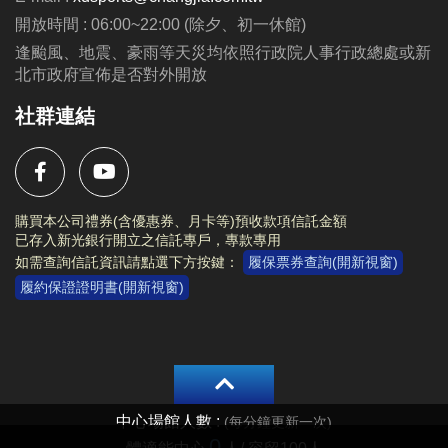
動辦法與注意事項等規範。
開放時間 : 06:00~22:00 (除夕、初一休館)
活動內容及注意事項等相關資訊，請詳閱
活動海報
。
逢颱風、地震、豪雨等天災均依照行政院人事行政總處或新
北市政府宣佈是否對外開放
社群連結
購買本公司禮券(含優惠券、月卡等)預收款項信託金額
已存入新光銀行開立之信託專戶，專款專用
如需查詢信託資訊請點選下方按鍵：
履保票券查詢(開新視窗)
履約保證證明書(開新視窗)