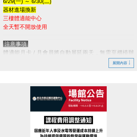
6/29(一) ～ 6/30(二)
器材進場換新
三樓體適能中心
全天暫不開放使用
注意事項
體適能月卡 / 月會員將自動展延兩天，無需至櫃檯辦
理。
展開內容
造成不便，敬請見諒。
感謝您的配合