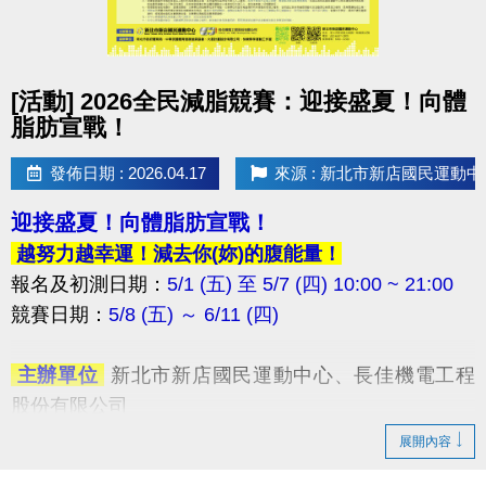
點圖片展開大圖
[活動] 2026全民減脂競賽：迎接盛夏！向體
脂肪宣戰！
發佈日期 : 2026.04.17
來源 : 新北市新店國民運動中
迎接盛夏！向體脂肪宣戰！
越努力越幸運！減去你(妳)的腹能量！
報名及初測日期：
5/1 (五) 至 5/7 (四) 10:00 ~ 21:00
競賽日期：
5/8 (五) ～ 6/11 (四) ​
​ 主辦單位
新北市新店國民運動中心、長佳機電工程
股份有限公司
​ 協辦單位
新北市政府體育局、中華民國體育健康推
展開內容
廣協會、火星計畫股份有限公司、快樂夥伴運動工作