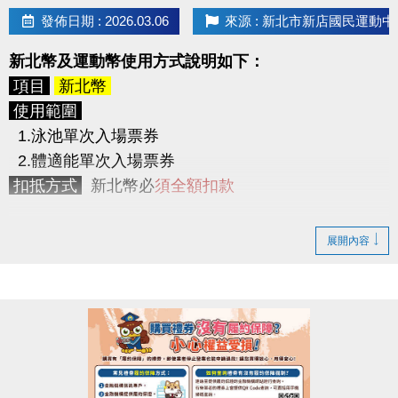
> 使用期限為5/8(五) ~ 6/11(四)，共
35天
，於使用
發佈日期 : 2026.03.06
來源 : 新北市新店國民運動中
期間內可不限次數不限時間進出3F體適能中心。
2. 身體組成分析檢測2次
新北幣及運動幣使用方式說明如下：
(原價200元/次，2次共400元。)
> 初測及尾測2次，並提供測量報告。
項目
新北幣
3. LP SUPPORT 肌力訓練帶1條
使用範圍
(原價350元起)
1.泳池單次入場票券
競賽檢測
2.體適能單次入場票券
請參賽者於下列時間內至
3F櫃台報到測量
，量測時須
扣抵方式
新北幣必
須全額扣款
穿著輕便衣物，並配合教練指示。
逾時測量視同放棄參賽資格。
項目
運動幣
展開內容
初測
5/1 (五) ~ 5/7 (四) 10:00 ~ 21:00
使用範圍
尾測
6/12 (五) ~ 6/18 (四) 10:00 ~ 21:00
1.泳池單次入場票券
2.體適能單次入場票券
競賽方式
3.現場場地及球具租借
依初測及尾測的體脂率做比較，以
體指率下降百分比
4.課程
依序排名，
5.身體組成分析檢測(TANITA系統)