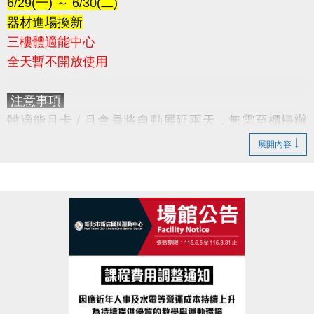
6/29(一) ～ 6/30(二)
器材進場換新
三樓體適能中心
全天暫不開放使用
注意事項
體適能月卡 / 月會員將自動展延兩天，無需至櫃檯辦
理。
展開內容
造成不便，敬請見諒。
感謝您的配合