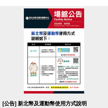
室
競賽地點
新北市新店國民運動中心
3F體適能中心
參賽資格
須年滿18歲以上，無心血管疾病或危險性慢性疾病
者。
(參賽者務必審慎評估，如因身體疾病不適本活動者請
勿報名。)
報名辦法
於活動報名期間，
攜帶1吋大頭照
至
中心3F櫃台
申辦
體適能中心月卡1,500元
(總價值2,250元起)
即可免費報名參加減脂競賽，
參賽選手須本人報名填寫
活動報名表
及
參賽切結書
。
超值好康
點圖片展開大圖
[公告] 新北幣及運動幣使用方式說明
1. 體適能中心月卡1張
(原價1,500元/人)