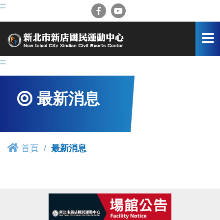
跳
:::
到
主
要
內
容
:::
區
最新消息
首頁
最新消息