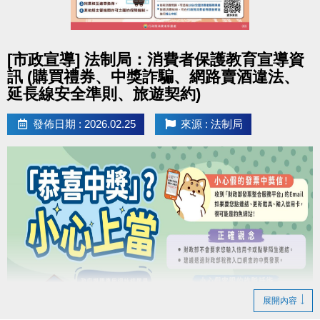
男、女子組各取前3名，男女綜合排名取總冠軍1名。
扣抵方式
競賽排名及獎項如下： ( 量測時須穿著輕便衣物，
1.運動幣
限本人使用
，
請於1小時內進行抵用
，超過
點圖片展開大圖
並配合教練指示。)
期限及隔日無效，請重新領券。
[市政宣導] 法制局：消費者保護教育宣導資
2.欲抵用時，請向合作店家出示此QR-Code，並提供
訊 (購買禮券、中獎詐騙、網路賣酒違法、
分組排名
簡訊驗證碼予店員進行驗證，完成消費抵用後，無法
延長線安全準則、旅遊契約)
冠軍：
[船井] 動力式肌肉刺激器
退還運動幣。
發佈日期 : 2026.02.25
來源 : 法制局
亞軍：
[船井] 酸痛按摩機尊爵款
3.如折抵不足，
僅受理現金補差額
。
季軍：
[快樂夥伴] 亞瑟士慢跑鞋 GT-1000
> 運動幣
可全額
或
部分折抵
> 運動幣民眾使用說明
https://reurl.cc/npVxrn
綜合排名
[加碼獎] 總冠軍 1 名：
[火星計畫] 火神無線
吹風機
※新北幣與運動幣限擇一使用，
僅供現場臨櫃消費使
用，皆不可退費。
參賽優惠
於競賽期間內，參賽者出示本活動之月卡，即可享有
下列優惠：
展開內容
1. 身體組成分析檢測：優惠價 150元/次
(原價200元/次)