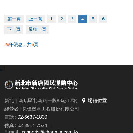
2. 體適能1v1家教課：優惠價 11,400元/10堂
(原價
12,000元/10堂)
第一頁
上一頁
1
2
3
4
5
6
成績公佈
下一頁
最後一頁
2026/6/23 (二) 18:00 前
，競賽結果將張貼於中心三
29
筆消息，共
6
頁
樓，並同步公告於中心官網及官方fb粉專。
領獎日期
:::
2026/6/24 (三) ~ 6/30 (二) 6:00~21:00止
請得獎人攜帶本活動月卡及身分證，於期間內至中心
三樓櫃台簽收領獎；如逾期未領取獎項，則視同放棄
獎項，不再補發；主辦單位則保有處理任何未兌換獎
新北市新店區北新路一段88巷12號
場館位置
項之權利。
經營者 : 長佳機電工程股份有限公司
電話 :
02-6637-1800
►本中心保有最終修改、活動解釋及取消本活動之權
傳真 : 02-8914-7524
|
利；參加者於參加活動同時，即同意接受並遵守此活
E-mail :
xdsports@changjia.com.tw