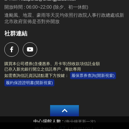
動辦法與注意事項等規範。
開放時間 : 06:00~22:00 (除夕、初一休館)
活動內容及注意事項等相關資訊，請詳閱
活動海報
。
逢颱風、地震、豪雨等天災均依照行政院人事行政總處或新
北市政府宣佈是否對外開放
社群連結
購買本公司禮券(含優惠券、月卡等)預收款項信託金額
已存入新光銀行開立之信託專戶，專款專用
如需查詢信託資訊請點選下方按鍵：
履保票券查詢(開新視窗)
履約保證證明書(開新視窗)