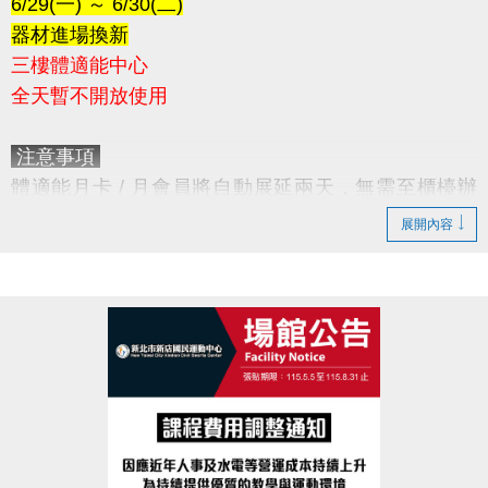
6/29(一) ～ 6/30(二)
器材進場換新
三樓體適能中心
全天暫不開放使用
注意事項
體適能月卡 / 月會員將自動展延兩天，無需至櫃檯辦
理。
展開內容
造成不便，敬請見諒。
感謝您的配合