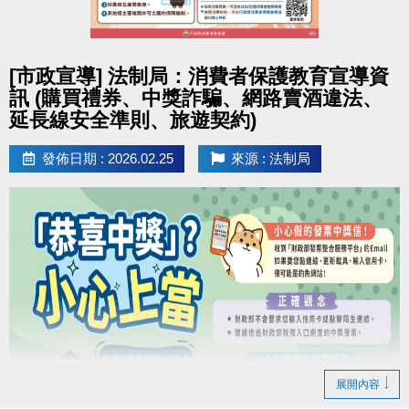
男、女子組各取前3名，男女綜合排名取總冠軍1名。
扣抵方式
競賽排名及獎項如下： ( 量測時須穿著輕便衣物，
1.運動幣
限本人使用
，
請於1小時內進行抵用
，超過
點圖片展開大圖
並配合教練指示。)
期限及隔日無效，請重新領券。
[市政宣導] 法制局：消費者保護教育宣導資
2.欲抵用時，請向合作店家出示此QR-Code，並提供
訊 (購買禮券、中獎詐騙、網路賣酒違法、
分組排名
簡訊驗證碼予店員進行驗證，完成消費抵用後，無法
延長線安全準則、旅遊契約)
冠軍：
[船井] 動力式肌肉刺激器
退還運動幣。
發佈日期 : 2026.02.25
來源 : 法制局
亞軍：
[船井] 酸痛按摩機尊爵款
3.如折抵不足，
僅受理現金補差額
。
季軍：
[快樂夥伴] 亞瑟士慢跑鞋 GT-1000
> 運動幣
可全額
或
部分折抵
> 運動幣民眾使用說明
https://reurl.cc/npVxrn
綜合排名
[加碼獎] 總冠軍 1 名：
[火星計畫] 火神無線
吹風機
※新北幣與運動幣限擇一使用，
僅供現場臨櫃消費使
用，皆不可退費。
參賽優惠
於競賽期間內，參賽者出示本活動之月卡，即可享有
下列優惠：
展開內容
1. 身體組成分析檢測：優惠價 150元/次
(原價200元/次)