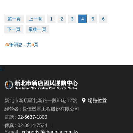
2. 體適能1v1家教課：優惠價 11,400元/10堂
(原價
12,000元/10堂)
第一頁
上一頁
1
2
3
4
5
6
成績公佈
下一頁
最後一頁
2026/6/23 (二) 18:00 前
，競賽結果將張貼於中心三
29
筆消息，共
6
頁
樓，並同步公告於中心官網及官方fb粉專。
領獎日期
:::
2026/6/24 (三) ~ 6/30 (二) 6:00~21:00止
請得獎人攜帶本活動月卡及身分證，於期間內至中心
三樓櫃台簽收領獎；如逾期未領取獎項，則視同放棄
獎項，不再補發；主辦單位則保有處理任何未兌換獎
新北市新店區北新路一段88巷12號
場館位置
項之權利。
經營者 : 長佳機電工程股份有限公司
電話 :
02-6637-1800
►本中心保有最終修改、活動解釋及取消本活動之權
傳真 : 02-8914-7524
|
利；參加者於參加活動同時，即同意接受並遵守此活
E-mail :
xdsports@changjia.com.tw