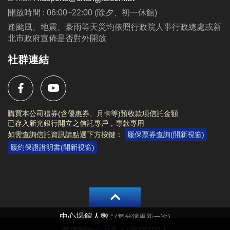
動辦法與注意事項等規範。
開放時間 : 06:00~22:00 (除夕、初一休館)
活動內容及注意事項等相關資訊，請詳閱
活動海報
。
逢颱風、地震、豪雨等天災均依照行政院人事行政總處或新
北市政府宣佈是否對外開放
社群連結
購買本公司禮券(含優惠券、月卡等)預收款項信託金額
已存入新光銀行開立之信託專戶，專款專用
如需查詢信託資訊請點選下方按鍵：
履保票券查詢(開新視窗)
履約保證證明書(開新視窗)