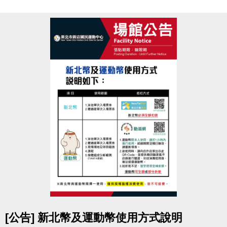
室
競賽地點
新北市新店國民運動中心
3F體適能中心
參賽資格
須年滿18歲以上，無心血管疾病或危險性慢性疾病
者。
(參賽者務必審慎評估，如因身體疾病不適本活動者請
勿報名。)
報名辦法
於活動報名期間，
攜帶1吋大頭照
至
中心3F櫃台
申辦
體適能中心月卡1,500元
(總價值2,250元起)
即可免費報名參加減脂競賽，
參賽選手須本人報名填寫
活動報名表
及
參賽切結書
。
超值好康
點圖片展開大圖
[公告] 新北幣及運動幣使用方式說明
1. 體適能中心月卡1張
(原價1,500元/人)