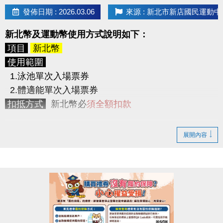
> 使用期限為5/8(五) ~ 6/11(四)，共
35天
，於使用
發佈日期 : 2026.03.06
來源 : 新北市新店國民運動中
期間內可不限次數不限時間進出3F體適能中心。
2. 身體組成分析檢測2次
新北幣及運動幣使用方式說明如下：
(原價200元/次，2次共400元。)
> 初測及尾測2次，並提供測量報告。
項目
新北幣
3. LP SUPPORT 肌力訓練帶1條
使用範圍
(原價350元起)
1.泳池單次入場票券
競賽檢測
2.體適能單次入場票券
請參賽者於下列時間內至
3F櫃台報到測量
，量測時須
扣抵方式
新北幣必
須全額扣款
穿著輕便衣物，並配合教練指示。
逾時測量視同放棄參賽資格。
項目
運動幣
展開內容
初測
5/1 (五) ~ 5/7 (四) 10:00 ~ 21:00
使用範圍
尾測
6/12 (五) ~ 6/18 (四) 10:00 ~ 21:00
1.泳池單次入場票券
2.體適能單次入場票券
競賽方式
3.現場場地及球具租借
依初測及尾測的體脂率做比較，以
體指率下降百分比
4.課程
依序排名，
5.身體組成分析檢測(TANITA系統)