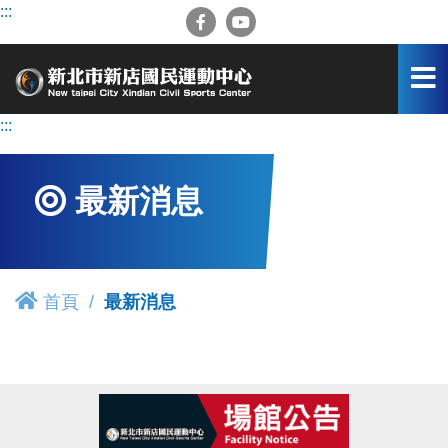
跳
:::
到
主
要
內
容
:::
區
最新消息
首頁
最新消息