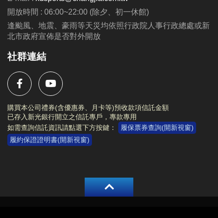
動辦法與注意事項等規範。
開放時間 : 06:00~22:00 (除夕、初一休館)
活動內容及注意事項等相關資訊，請詳閱
活動海報
。
逢颱風、地震、豪雨等天災均依照行政院人事行政總處或新
北市政府宣佈是否對外開放
社群連結
購買本公司禮券(含優惠券、月卡等)預收款項信託金額
已存入新光銀行開立之信託專戶，專款專用
如需查詢信託資訊請點選下方按鍵：
履保票券查詢(開新視窗)
履約保證證明書(開新視窗)