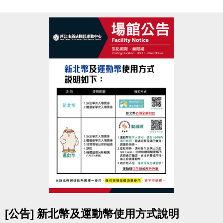
室
競賽地點
新北市新店國民運動中心
3F體適能中心
參賽資格
須年滿18歲以上，無心血管疾病或危險性慢性疾病
者。
(參賽者務必審慎評估，如因身體疾病不適本活動者請
勿報名。)
報名辦法
於活動報名期間，
攜帶1吋大頭照
至
中心3F櫃台
申辦
體適能中心月卡1,500元
(總價值2,250元起)
即可免費報名參加減脂競賽，
參賽選手須本人報名填寫
活動報名表
及
參賽切結書
。
超值好康
點圖片展開大圖
[公告] 新北幣及運動幣使用方式說明
1. 體適能中心月卡1張
(原價1,500元/人)