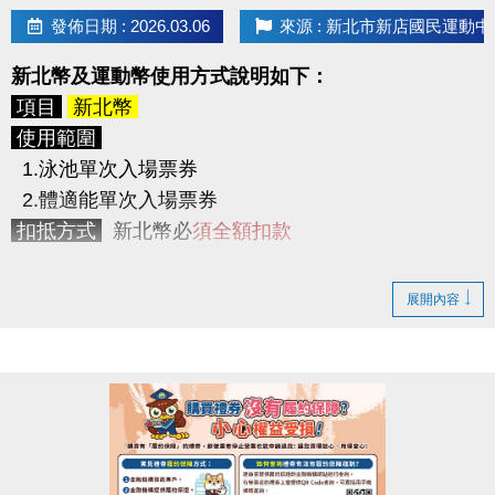
> 使用期限為5/8(五) ~ 6/11(四)，共
35天
，於使用
發佈日期 : 2026.03.06
來源 : 新北市新店國民運動中
期間內可不限次數不限時間進出3F體適能中心。
2. 身體組成分析檢測2次
新北幣及運動幣使用方式說明如下：
(原價200元/次，2次共400元。)
> 初測及尾測2次，並提供測量報告。
項目
新北幣
3. LP SUPPORT 肌力訓練帶1條
使用範圍
(原價350元起)
1.泳池單次入場票券
競賽檢測
2.體適能單次入場票券
請參賽者於下列時間內至
3F櫃台報到測量
，量測時須
扣抵方式
新北幣必
須全額扣款
穿著輕便衣物，並配合教練指示。
逾時測量視同放棄參賽資格。
項目
運動幣
展開內容
初測
5/1 (五) ~ 5/7 (四) 10:00 ~ 21:00
使用範圍
尾測
6/12 (五) ~ 6/18 (四) 10:00 ~ 21:00
1.泳池單次入場票券
2.體適能單次入場票券
競賽方式
3.現場場地及球具租借
依初測及尾測的體脂率做比較，以
體指率下降百分比
4.課程
依序排名，
5.身體組成分析檢測(TANITA系統)