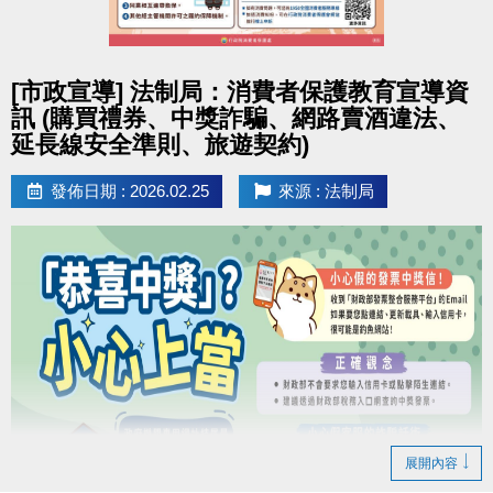
男、女子組各取前3名，男女綜合排名取總冠軍1名。
扣抵方式
競賽排名及獎項如下： ( 量測時須穿著輕便衣物，
1.運動幣
限本人使用
，
請於1小時內進行抵用
，超過
點圖片展開大圖
並配合教練指示。)
期限及隔日無效，請重新領券。
[市政宣導] 法制局：消費者保護教育宣導資
2.欲抵用時，請向合作店家出示此QR-Code，並提供
訊 (購買禮券、中獎詐騙、網路賣酒違法、
分組排名
簡訊驗證碼予店員進行驗證，完成消費抵用後，無法
延長線安全準則、旅遊契約)
冠軍：
[船井] 動力式肌肉刺激器
退還運動幣。
發佈日期 : 2026.02.25
來源 : 法制局
亞軍：
[船井] 酸痛按摩機尊爵款
3.如折抵不足，
僅受理現金補差額
。
季軍：
[快樂夥伴] 亞瑟士慢跑鞋 GT-1000
> 運動幣
可全額
或
部分折抵
> 運動幣民眾使用說明
https://reurl.cc/npVxrn
綜合排名
[加碼獎] 總冠軍 1 名：
[火星計畫] 火神無線
吹風機
※新北幣與運動幣限擇一使用，
僅供現場臨櫃消費使
用，皆不可退費。
參賽優惠
於競賽期間內，參賽者出示本活動之月卡，即可享有
下列優惠：
展開內容
1. 身體組成分析檢測：優惠價 150元/次
(原價200元/次)