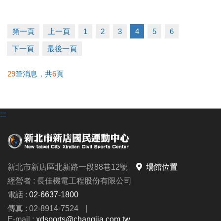
2. 體適能1v1家教課：優惠價 11,400元/10堂
(原價
12,000元/10堂)
第一頁
上一頁
1
2
3
4
5
6
成績公佈
下一頁
最後一頁
2026/6/23 (二) 18:00 前
，競賽結果將張貼於中心三
29
筆消息，共
6
頁
樓，並同步公告於中心官網及官方fb粉專。
領獎日期
:::
2026/6/24 (三) ~ 6/30 (二) 6:00~21:00止
請得獎人攜帶本活動月卡及身分證，於期間內至中心
三樓櫃台簽收領獎；如逾期未領取獎項，則視同放棄
獎項，不再補發；主辦單位則保有處理任何未兌換獎
新北市新店區北新路一段88巷12號
場館位置
項之權利。
經營者 : 長佳機電工程股份有限公司
電話 :
02-6637-1800
►本中心保有最終修改、活動解釋及取消本活動之權
傳真 : 02-8914-7524
|
利；參加者於參加活動同時，即同意接受並遵守此活
E-mail :
xdsports@changjia.com.tw