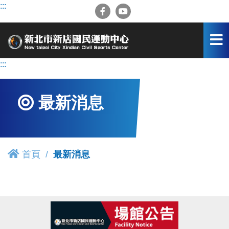
跳
:::
到
主
要
內
容
:::
區
最新消息
首頁
最新消息