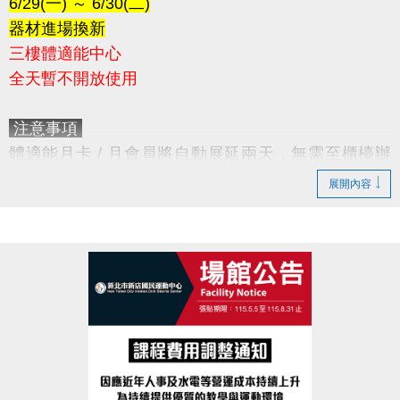
6/29(一) ～ 6/30(二)
器材進場換新
三樓體適能中心
全天暫不開放使用
注意事項
體適能月卡 / 月會員將自動展延兩天，無需至櫃檯辦
理。
展開內容
造成不便，敬請見諒。
感謝您的配合