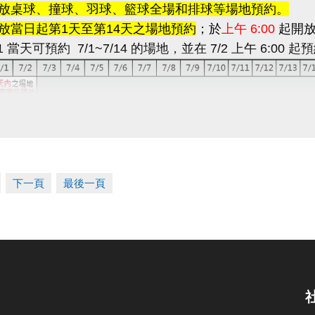
開放桌球、撞球、羽球、籃球全場和排球等場地預約。
開放當日起第1天至第14天之場地預約
；於
上午 6:00
起開放
1 當天可預約 7/1~7/14 的場地，並在 7/2 上午 6:00 起預
預約
每次限制1小時
，同帳號一天最多可預約2小時，但是
採線上信用卡付費
，於繳費後若如無法使用場地，請盡速
考下方退費流程。
下一頁
最後一頁
約
營業時間：
6:00~22:00
預約今、明兩天之場地。
於櫃台預約場地並立即繳費；
如欲取消預約，恕不退費，亦
需調降籃球框或使用排球場，請提前告知，並於當天使用場
原狀。
親睦鄰優惠方案：僅提供預約今、明兩天之場地，且須立即