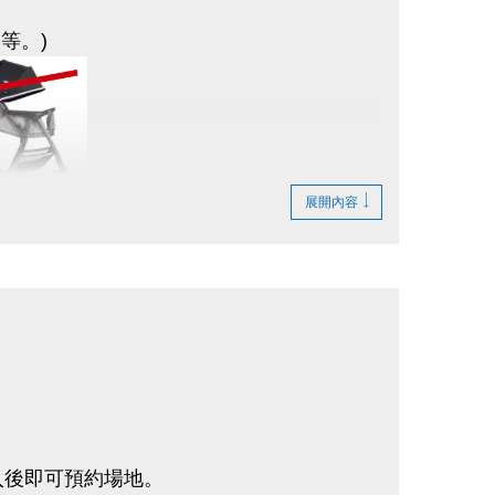
等。)
人士詐騙。
展開內容
；
入後即可預約場地。