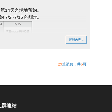
第14天之場地預約。
約 7/2~7/15 的場地。
展開內容
必須為不同場
。
至中心櫃台辦理退費，逾時則不受理退費申
29
筆消息，共
6
頁
不提供更換時段之服務。
地時，需自行手動調降或架設排球網，於使用
社群連結
繳費，怒不接受線上及電話預約。