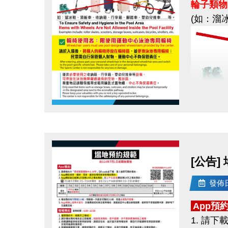
輪子類物
(如：溜
請提高警
請勿點擊
如有任何
歡迎私訊
輪椅使
點圖片展開大圖
感謝您的
請於入場
民眾需自
[公告]
僅供
必要
發佈日期
可停放在
貴重物品
App預
1. 請下