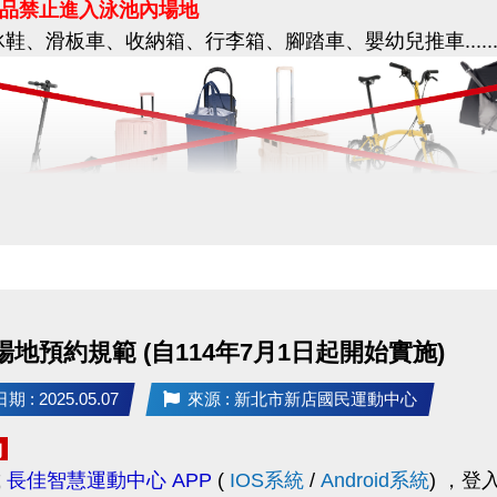
品禁止進入泳池內場地
冰鞋、滑板車、收納箱、行李箱、腳踏車、嬰幼兒推車......
覺，切勿輕信來路不明的訊息。
不明連結、提供個人資料或進行任何匯款，以免遭不法
疑慮或發現疑似假訊息，請立即與本中心查證。
小編、來電洽詢(02)6637-1800，或至本中心櫃檯確認。
用者：限使用運動中心泳池專用輪椅
配合，一起守護資訊安全！
後，將個人的輪椅停放在輪椅區，並更換泳池專用輪椅
行保管個人財物，運動中心不負保管責任。
 場地預約規範 (自114年7月1日起開始實施)
使用之
收納箱、行李箱、嬰幼兒推車等
設備
，
 : 2025.05.07
來源 : 新北市新店國民運動中心
泳池無障礙通道旁的空地 - 暫放區
，
請隨身攜帶或租用鑰匙式置物櫃，
中心不負保管責任
。
約
載
長佳智慧運動中心 APP
(
IOS系統
/
Android系統
)
，登