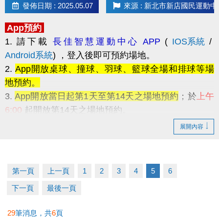
發佈日期 : 2025.05.07
來源 : 新北市新店國民運動中
App預約
1. 請下載
長佳智慧運動中心 APP
(
IOS系統
/
Android系統
)
，登入後即可預約場地。
2.
App開放桌球、撞球、羽球、籃球全場和排球等場
地預約。
3.
App開放當日起第1天至第14天之場地預約
；於
上午
6:00
起開放第14天之場地預約。
例
7/1 當天可預約 7/1~7/14 的場地，並在 7/2 上
展開內容
午 6:00 起預約 7/2~7/15 的場地。
第一頁
上一頁
1
2
3
4
5
6
4. 場地預約
每次限制1小時
，同帳號一天最多可預約2
下一頁
最後一頁
小時，但是
必須為不同場
。
29
筆消息，共
6
頁
5.
App採線上信用卡付費
，於繳費後若如無法使用場