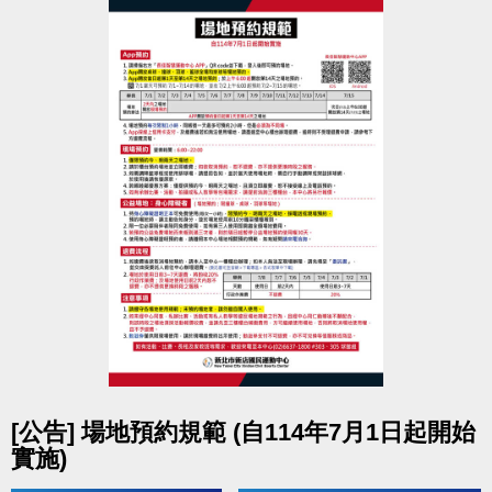
請於入場後，將個人的輪椅停放在輪椅區，並更換泳
池專用輪椅；
民眾需自行保管個人財物，運動中心不負保管責任。
僅供
必要使用之
收納箱、行李箱、嬰幼兒推車等
設
備
，
可停放在泳池無障礙通道旁的空地 - 暫放區
，
貴重物品請隨身攜帶或租用鑰匙式置物櫃，
中心不負
保管責任
。
點圖片展開大圖
[公告] 場地預約規範 (自114年7月1日起開始
實施)