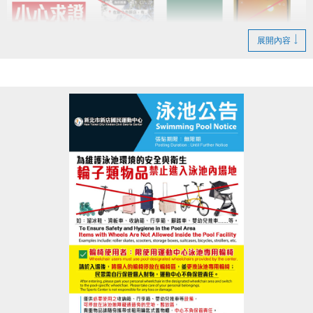
展開內容
請提高警覺，切勿輕信來路不明的訊息。
請勿點擊不明連結、提供個人資料或進行任何匯款，
以免遭不法人士詐騙。
如有任何疑慮或發現疑似假訊息，請立即與本中心查
證。
歡迎私訊小編、來電洽詢(02)6637-1800，或至本中心
櫃檯確認。