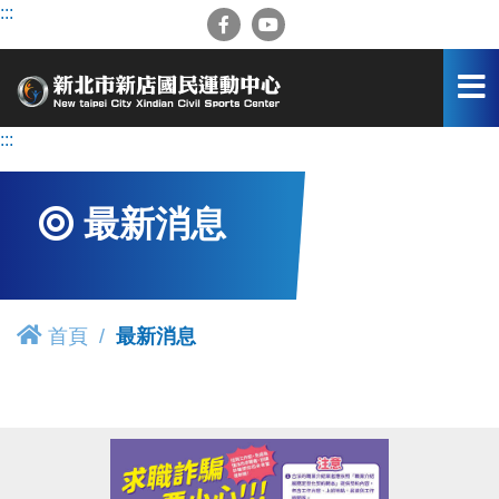
跳
:::
到
主
要
內
容
:::
區
最新消息
首頁
最新消息