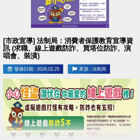
點圖片展開大圖
[市政宣導] 法制局：消費者保護教育宣導資
訊 (求職、線上遊戲防詐、買塔位防詐、演
唱會、裝潢)
發佈日期 : 2026.02.25
來源 : 法制局