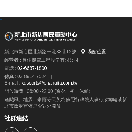
地，請盡速至中心櫃台辦理退費，逾時則不受理退費
申請，請參考下方退費流程。
:::
現場預約
營業時間：
6:00~22:00
1.
僅限預約今、明兩天之場地。
2. 請於櫃台預約場地並立即繳費；
如欲取消預約，恕
新北市新店區北新路一段88巷12號
場館位置
不退費，亦不提供更換時段之服務。
經營者 : 長佳機電工程股份有限公司
3. 如需調降籃球框或使用排球場，請提前告知，並於
電話 :
02-6637-1800
當天使用場地時，需自行手動調降或架設排球網，於
傳真 : 02-8914-7524
|
使用後請恢復原狀。
E-mail :
xdsports@changjia.com.tw
4. 敦親睦鄰優惠方案：僅提供預約今、明兩天之場
開放時間 : 06:00~22:00 (除夕、初一休館)
地，且須立即繳費，怒不接受線上及電話預約。
逢颱風、地震、豪雨等天災均依照行政院人事行政總處或新
5.
如有承辦比賽、活動、拍攝或私人教學等包場需
北市政府宣佈是否對外開放
求，請提前洽詢三樓櫃台，本中心將另行報價。
社群連結
公益場地：身心障礙者
( 場地預約：限撞球、桌球、