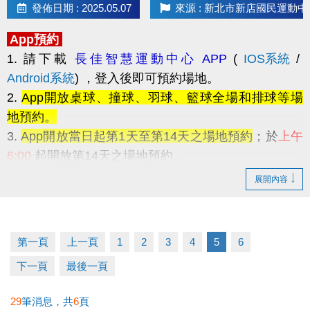
發佈日期 : 2025.05.07
來源 : 新北市新店國民運動中
App預約
1. 請下載
長佳智慧運動中心 APP
(
IOS系統
/
Android系統
)
，登入後即可預約場地。
2.
App開放桌球、撞球、羽球、籃球全場和排球等場
地預約。
3.
App開放當日起第1天至第14天之場地預約
；於
上午
6:00
起開放第14天之場地預約。
例
7/1 當天可預約 7/1~7/14 的場地，並在 7/2 上
展開內容
午 6:00 起預約 7/2~7/15 的場地。
第一頁
上一頁
1
2
3
4
5
6
4. 場地預約
每次限制1小時
，同帳號一天最多可預約2
下一頁
最後一頁
小時，但是
必須為不同場
。
29
筆消息，共
6
頁
5.
App採線上信用卡付費
，於繳費後若如無法使用場