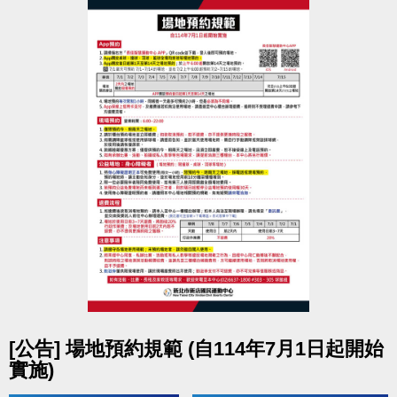
請於入場後，將個人的輪椅停放在輪椅區，並更換泳
池專用輪椅；
民眾需自行保管個人財物，運動中心不負保管責任。
僅供
必要使用之
收納箱、行李箱、嬰幼兒推車等
設
備
，
可停放在泳池無障礙通道旁的空地 - 暫放區
，
貴重物品請隨身攜帶或租用鑰匙式置物櫃，
中心不負
保管責任
。
點圖片展開大圖
[公告] 場地預約規範 (自114年7月1日起開始
實施)