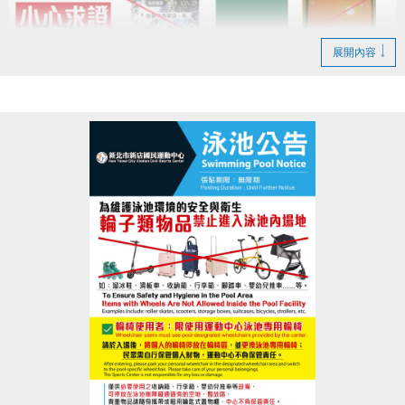
展開內容
請提高警覺，切勿輕信來路不明的訊息。
請勿點擊不明連結、提供個人資料或進行任何匯款，
以免遭不法人士詐騙。
如有任何疑慮或發現疑似假訊息，請立即與本中心查
證。
歡迎私訊小編、來電洽詢(02)6637-1800，或至本中心
櫃檯確認。