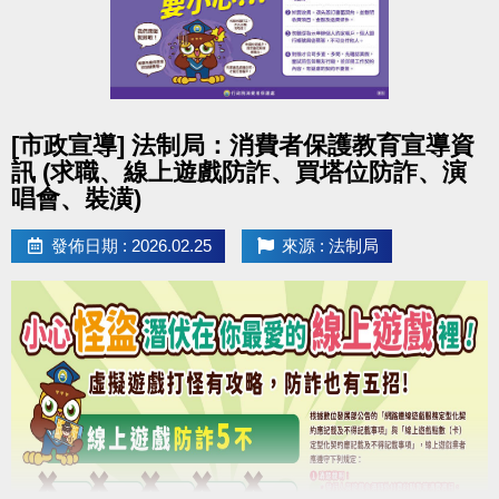
點圖片展開大圖
[市政宣導] 法制局：消費者保護教育宣導資
訊 (求職、線上遊戲防詐、買塔位防詐、演
唱會、裝潢)
發佈日期 : 2026.02.25
來源 : 法制局