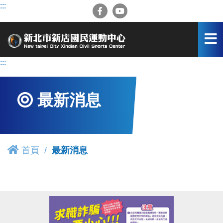
跳
:::
到
主
要
內
容
:::
區
最新消息
首頁
最新消息