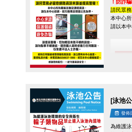
！防詐騙
請民眾務
本中心所
請以本中
點圖片展開大圖
[泳池
發佈日期
為維護泳