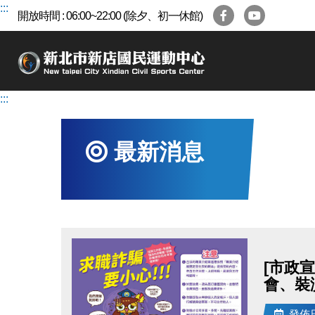
跳
:::
開放時間 : 06:00~22:00 (除夕、初一休館)
到
主
要
內
容
:::
區
最新消息
[市政
會、裝
發佈日期