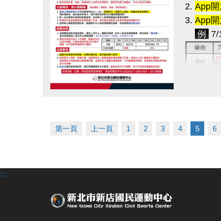
2.
App
3.
App
例
7/
4. 場地
5.
App
點圖片展開大圖
請，請參
第一頁
上一頁
1
2
3
4
5
6
現場預
1.
僅限
2. 請
:::
3. 如
後請恢復
4. 敦