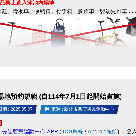
品禁止進入泳池內場地
冰鞋、滑板車、收納箱、行李箱、腳踏車、嬰幼兒推車......
覺，切勿輕信來路不明的訊息。
不明連結、提供個人資料或進行任何匯款，以免遭不法
疑慮或發現疑似假訊息，請立即與本中心查證。
小編、來電洽詢(02)6637-1800，或至本中心櫃檯確認。
用者：限使用運動中心泳池專用輪椅
配合，一起守護資訊安全！
後，將個人的輪椅停放在輪椅區，並更換泳池專用輪椅
行保管個人財物，運動中心不負保管責任。
 場地預約規範 (自114年7月1日起開始實施)
使用之
收納箱、行李箱、嬰幼兒推車等
設備
，
 : 2025.05.07
來源 : 新北市新店國民運動中心
泳池無障礙通道旁的空地 - 暫放區
，
請隨身攜帶或租用鑰匙式置物櫃，
中心不負保管責任
。
約
載
長佳智慧運動中心 APP
(
IOS系統
/
Android系統
)
，登