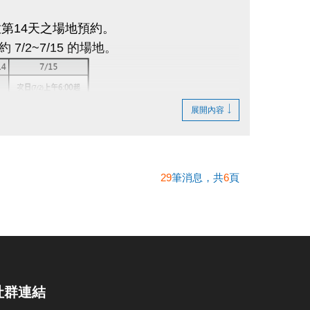
第14天之場地預約。
約 7/2~7/15 的場地。
展開內容
必須為不同場
。
至中心櫃台辦理退費，逾時則不受理退費申
29
筆消息，共
6
頁
不提供更換時段之服務。
地時，需自行手動調降或架設排球網，於使用
社群連結
繳費，怒不接受線上及電話預約。