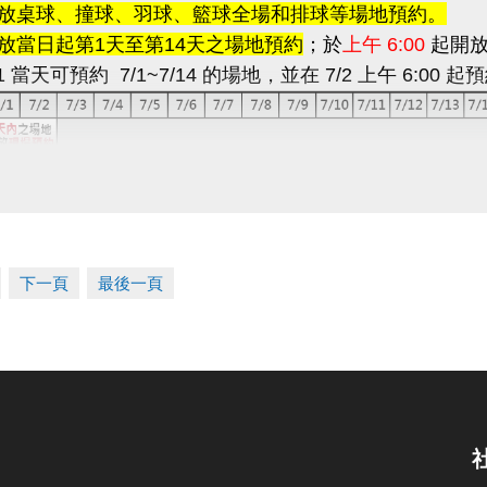
開放桌球、撞球、羽球、籃球全場和排球等場地預約。
開放當日起第1天至第14天之場地預約
；於
上午 6:00
起開放
1 當天可預約 7/1~7/14 的場地，並在 7/2 上午 6:00 起預
預約
每次限制1小時
，同帳號一天最多可預約2小時，但是
採線上信用卡付費
，於繳費後若如無法使用場地，請盡速
考下方退費流程。
下一頁
最後一頁
約
營業時間：
6:00~22:00
預約今、明兩天之場地。
於櫃台預約場地並立即繳費；
如欲取消預約，恕不退費，亦
需調降籃球框或使用排球場，請提前告知，並於當天使用場
原狀。
親睦鄰優惠方案：僅提供預約今、明兩天之場地，且須立即