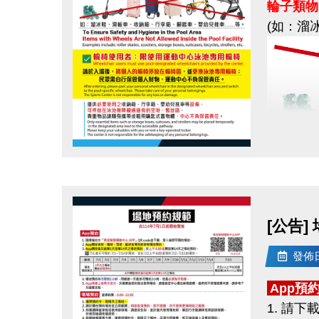
輪子類物
(如：溜
請提高警
請勿點擊
如有任何
歡迎私訊
輪椅使
點圖片展開大圖
感謝您的
請於入場
民眾需自
[公告]
僅供
必要
發佈日期
可停放在
貴重物品
App預
1. 請下