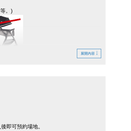
等。)
人士詐騙。
展開內容
；
入後即可預約場地。