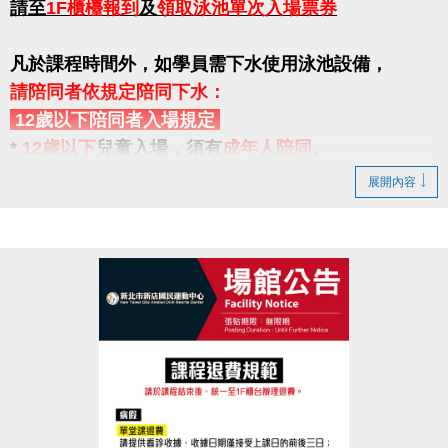
請至
1F櫃檯報到
及
領取泳池單次入場票券
凡於課程時間外，如學員需下水使用泳池設備，
請陪同者依規定陪同下水：
12歲以下陪同者入場規定
*
12歲以下
兒童入場，須有
成年人陪同
。
*
未滿7歲
之幼童入場，均須有
成年人陪同下水
。
展開內容
(法定成年人年齡為18歲以上)
自113年7月1日起，中心將提供當天上課之學童的
陪同
者一名，
可免費入場陪同下水
，不需另行購票下水。
如陪同者超過一人(含4歲以上幼童) ，則需至一樓櫃台
購票入場。
如陪同者無法依規定陪同，請學員於課程結束後離
場。