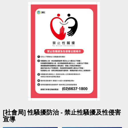
點圖片展開大圖
[社會局] 性騷擾防治 - 禁止性騷擾及性侵害
宣導