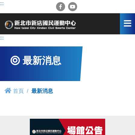
跳
:::
到
主
要
內
容
:::
區
最新消息
首頁
最新消息