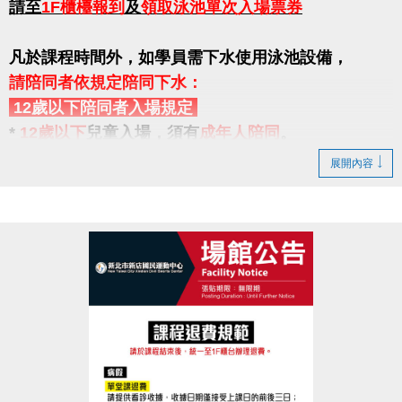
請至
1F櫃檯報到
及
領取泳池單次入場票券
凡於課程時間外，如學員需下水使用泳池設備，
請陪同者依規定陪同下水：
12歲以下陪同者入場規定
*
12歲以下
兒童入場，須有
成年人陪同
。
*
未滿7歲
之幼童入場，均須有
成年人陪同下水
。
展開內容
(法定成年人年齡為18歲以上)
自113年7月1日起，中心將提供當天上課之學童的
陪同
者一名，
可免費入場陪同下水
，不需另行購票下水。
如陪同者超過一人(含4歲以上幼童) ，則需至一樓櫃台
購票入場。
如陪同者無法依規定陪同，請學員於課程結束後離
場。