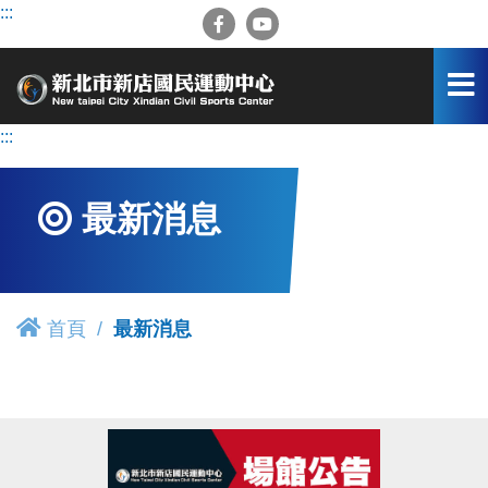
跳
:::
到
主
要
內
容
:::
區
最新消息
首頁
最新消息