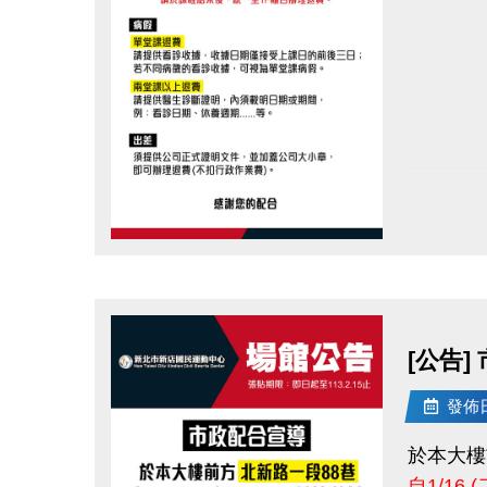
感謝您的
點圖片展開大圖
[公告]
發佈日期
於本大樓
自1/16