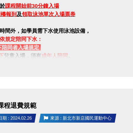
於
課程開始前30分鐘入場
櫃檯報到
及
領取泳池單次入場票券
時間外，如學員需下水使用泳池設備，
依規定陪同下水：
下陪同者入場規定
下
兒童入場，須有
成年人陪同
。
歲
之幼童入場，均須有
成年人陪同下水
。
年人年齡為18歲以上)
年7月1日起，中心將提供當天上課之學童的
陪同者一名，
可
超過一人(含4歲以上幼童) ，則需至一樓櫃台購票入場。
 課程退費規範
無法依規定陪同，請學員於課程結束後離場。
 : 2024.02.26
來源 : 新北市新店國民運動中心
設有親子更衣室。
換泳衣後，前往
泳池內浮板區
等候教練。