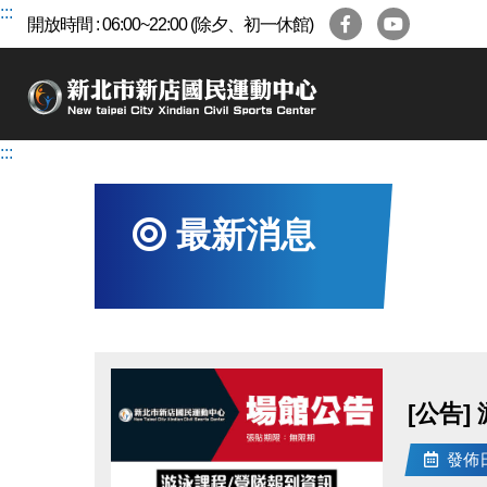
跳
:::
開放時間 : 06:00~22:00 (除夕、初一休館)
到
主
要
內
容
:::
區
最新消息
[公告]
發佈日期