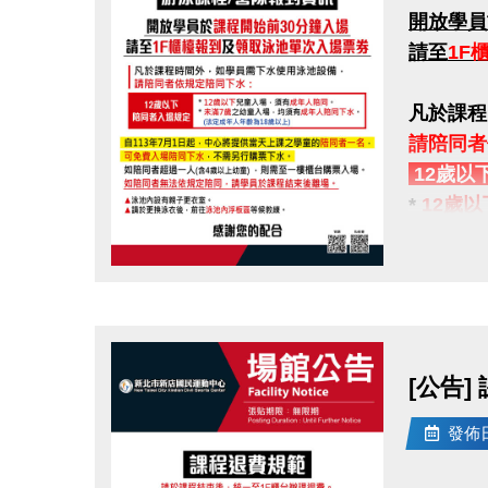
開放學員
請至
1F
凡於課程
請陪同者
12歲以
*
12歲以
*
未滿7
(法定成
點圖片展開大圖
自113
如陪同者
[公告]
如陪同者
發佈日期
▲
泳池內
▲
請於更