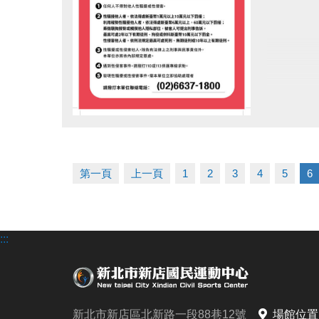
點圖片展開大圖
第一頁
上一頁
1
2
3
4
5
6
:::
新北市新店區北新路一段88巷12號
場館位置