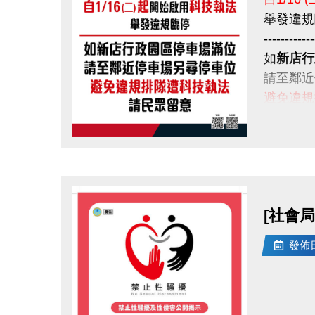
舉發違規
------------
如
新店行
請至鄰近
避免違規
請民眾留
點圖片展開大圖
[社會局
發佈日期