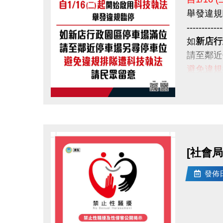
舉發違規
------------
如
新店行
請至鄰近
避免違規
請民眾留
點圖片展開大圖
[社會局
發佈日期