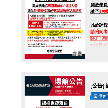
開放學員
請至
1F
凡於課程
請陪同者
12歲以
*
12歲以
*
未滿7
(法定成
點圖片展開大圖
自113
如陪同者
[公告]
如陪同者
發佈日期
▲
泳池內
▲
請於更