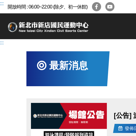
跳
:::
開放時間 : 06:00~22:00 (除夕、初一休館)
到
主
要
內
容
:::
區
最新消息
[公告]
發佈日期