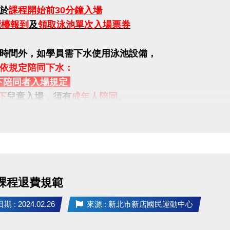
於
課程開始前30分鐘入場
櫃檯報到
及
領取泳池單次入場票券
時間外，如學員需下水使用泳池設備，
依規定陪同下水：
下陪同者入場規定
下
兒童入場，須有
成年人陪同
。
歲
之幼童入場，均須有
成年人陪同下水
。
年人年齡為18歲以上)
年7月1日起，中心將提供當天上課之學童的
陪同者一名，
可
超過一人(含4歲以上幼童) ，則需至一樓櫃台購票入場。
 課程退費規範
無法依規定陪同，請學員於課程結束後離場。
 : 2024.02.26
來源 : 新北市新店國民運動中心
設有親子更衣室。
換泳衣後，前往
泳池內浮板區
等候教練。