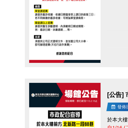
感謝您的
點圖片展開大圖
[公告]
發佈日期
於本大樓
自1/16