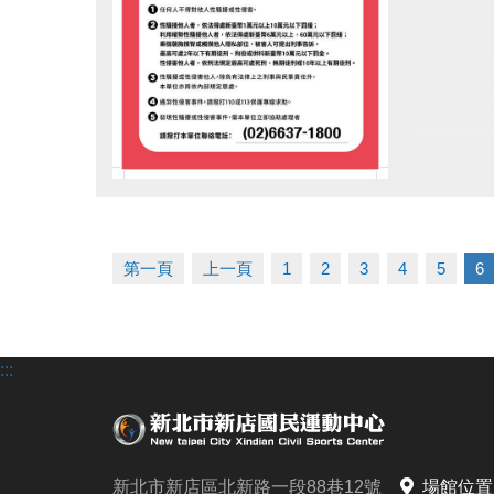
點圖片展開大圖
第一頁
上一頁
1
2
3
4
5
6
:::
新北市新店區北新路一段88巷12號
場館位置