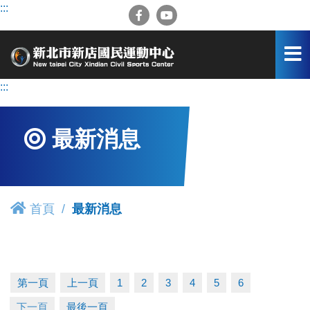
跳
:::
到
主
要
內
容
:::
區
最新消息
首頁
最新消息
第一頁
上一頁
1
2
3
4
5
6
下一頁
最後一頁