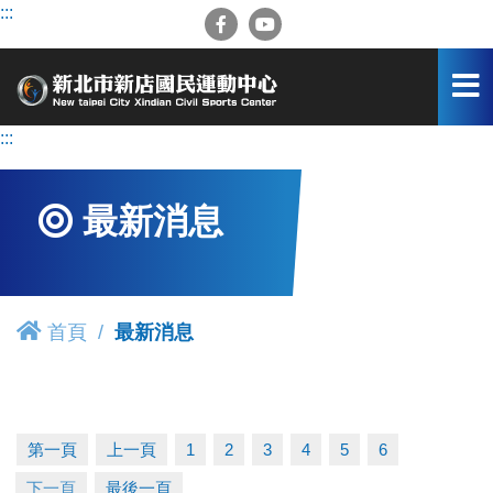
跳
:::
到
主
要
內
容
:::
區
最新消息
首頁
最新消息
第一頁
上一頁
1
2
3
4
5
6
下一頁
最後一頁