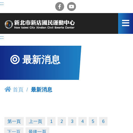
跳
:::
到
主
要
內
容
:::
區
最新消息
首頁
最新消息
第一頁
上一頁
1
2
3
4
5
6
下一頁
最後一頁