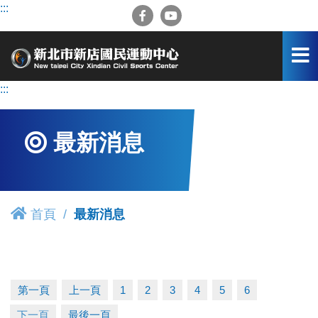
跳
:::
到
主
要
內
容
:::
區
最新消息
首頁
最新消息
第一頁
上一頁
1
2
3
4
5
6
下一頁
最後一頁