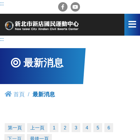
跳
:::
到
主
要
內
容
:::
區
最新消息
首頁
最新消息
第一頁
上一頁
1
2
3
4
5
6
下一頁
最後一頁