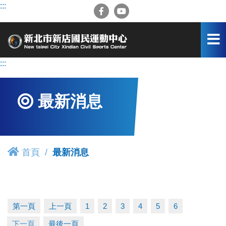
跳
:::
到
主
要
內
容
:::
區
最新消息
首頁
最新消息
第一頁
上一頁
1
2
3
4
5
6
下一頁
最後一頁