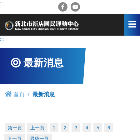
跳
:::
到
主
要
內
容
:::
區
最新消息
首頁
最新消息
第一頁
上一頁
1
2
3
4
5
6
下一頁
最後一頁