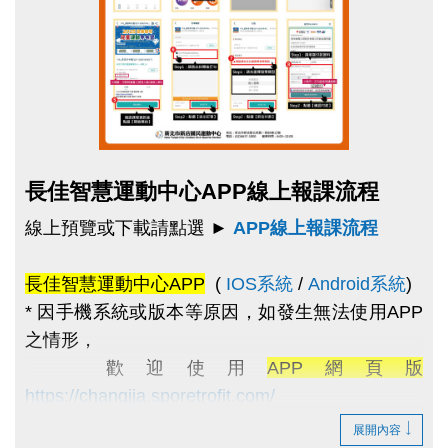
名，課程費用計算方式為：剩餘堂數×(課程全期折
扣價÷總堂數)。
四、退費方式：
1、報名後，未達開班人數或因個人因素於開
課日前退費 (指未上過任何一堂課者)，全額
點圖片展開大圖
長佳智慧運動中心APP線上報課流程
退還不收任何行政作業費。
2、
開課後，退費一律酌收剩餘金額20%行政
線上預覽或下載請點選
►
APP線上報課流程
作業費。
若於上課當日退費 (上課時間之前)
不扣該堂費用。
長佳智慧運動中心APP
(
IOS系統
/
Android系統
)
3、退費金額計算方式：
當期繳交費用－(單堂
*
因手機系統或版本等原因，如發生無法使用APP
課程原價 × 已進行堂數) = 剩餘金額－20%行
之情形，
政作業費。
歡迎使用
APP網頁版
4、退費時，
請本人攜帶繳費時之課程報名
https://changjia.sporetrofit.com/
單、發票(有登記統一編號者需提供公司印
畫面及操作方式同APP；
如有相關問題，歡迎洽
展開內容
鑑)、原刷卡單及原信用卡
，至本中心填寫折