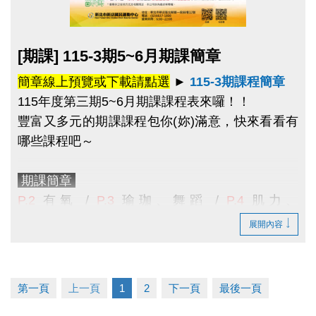
現場報名期間
期課報名期限及優惠
第一階段：
8/22(六) 上午 7:00 起至8/27(四) 止。
舊生原班續報期間
點圖片展開大圖
第二階段：
8/28(五)
確認並
通知未開班的課程學
[期課] 115-3期5~6月期課簡章
6/13(六) 上午11:00起 ~ 6/19(五) 止
，
僅開放
APP
員
；
已開班但未滿班
之課程，則持續開放至
第四堂
線上
報名，且
享95折優惠
，
優惠課程
無續報優惠。
簡章線上預覽或下載請點選
►
115-3期課程簡章
上課前
可至
現場報名
。
>>為避免影響舊生保留名額之權益，請學員們儘
115年度第三期5~6月期課課程表來囉！！
早報名喔！
豐富又多元的期課課程包你(妳)滿意
，快來看看有
近期公告/活動
哪些課程吧～
* 停課日期：
9/25(五)～9/28(一)
教師節連假、
新課程報名期間
10/9(五)～10/11(日)
國慶日連假、
10/24(六)～
6/13(六) 上午11:00起
，
僅開放
APP線上
報名
NEW
期課簡章
10/26(一)
光復節連假。
新課程
。
P.2
有氧 /
P.3
瑜珈、舞蹈
/
P.4
肌力、
* 請民眾多加利用
長佳智慧運動中心APP
，可線上
>>歡迎大家成為舊生，舊生可保障下一期原班續
TRX
/
P.5
空中瑜珈
、
飛輪
/
展開內容
預約場地
和
報名課程
，以及查詢
體適能中心
及
游泳
報名額，並享有原班續報優惠。
P.6
長者、
技擊
/
P.7
游泳
/
P.8
課程報名須知、
籃
池
的
即時人流
，因安全和品質考量，
如達人數上
球、羽球
限，現場將採一出一進。
APP 線上報名期間
★課程諮詢專線 :
(02)6637-1800
#300
課務組、
* 歡迎加入長佳運動中心 LINE 官方帳號：
第一頁
上一頁
1
2
下一頁
最後一頁
6/20 (六)
上午11:00起
採課程分流報名
#302
體適能組、
#305
球館組、
#111
泳池組
@changjia_sports
APP線上報名期限
至第一堂課前1小時止