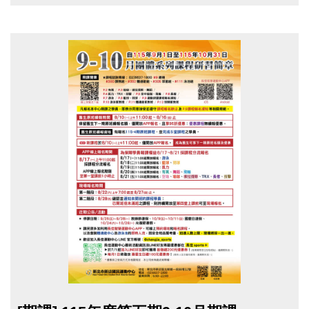
詢櫃檯人員。
讓單始可辦理退費。
5、退費金額可選擇現金或等值貴賓券，不得
合併辦理。
五、
團體課程請假不需通知本中心
，
如因病或公司
出差等不可抗力之因素請假，
請於整期課程結束
後
，備妥相關證明文件，至中心一樓櫃台辦理退費
手續，則不另扣行政作業費。
1.病假-單堂課退費：
請提供看診收據，收據
日期僅接受上課日的前後三日
；若不同病徵
的看診收據，可視為單堂課病假。
2.病假-兩堂課以上退費：
請提供醫生診斷證
明，內須載明日期或期間
，例：看診日期、
休養週期......等。
3.公司出差：
須提供公司正式證明文件，並加
點圖片展開大圖
蓋公司大小章
，即可辦理退費。