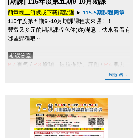
[期課] 115年度第五期9-10月期課
4.
如因學員私人因素請假，恕無法另行補課、
簡章線上預覽或下載請點選
►
115-5期課程簡章
延期或退費。
115年度第五期9~10月期課課程表來囉！！
5.逢颱風、地震、豪雨等天然災害，依新北市
豐富又多元的期課課程包你(妳)滿意
，快來看看有
政府宣佈停班停課規定辦理，本中心不再特
哪些課程吧～
別通知，停課或退費之相關配套措施將另行
公告。
期課簡章
P.2
有氧 /
P.3
瑜珈、彼拉提斯、舞蹈
/
P.4
肌力、
六、本中心保有課程報名之最終解釋權，並可因應
TRX
、
技擊
/
P.5
空中瑜珈
、
飛輪
/
P.6
長者
/
展開內容
實際課程安排變更報名方式或併班、調動教室及替
P.7
游泳
/
P.8
籃球、羽球 /
P.9
課程報名須知
/
換教練。
P.10
游泳家教班
/
P.11
體適能家教班
/
P.12
球類
家教班
七、
凡報名本中心期課之學員，即表示同意接受並
★課程諮詢專線 :
(02)6637-1800
#300
課務組、
遵守上述課程報名辦法及須知等相關規範。
#302
體適能組、
#305
球館組、
#111
泳池組 或
#9
總機
提醒您
貼心小提醒
期課課程為兩個月一期，無法單堂報
於線上報課之學員，為避免發票交付錯誤及統一發