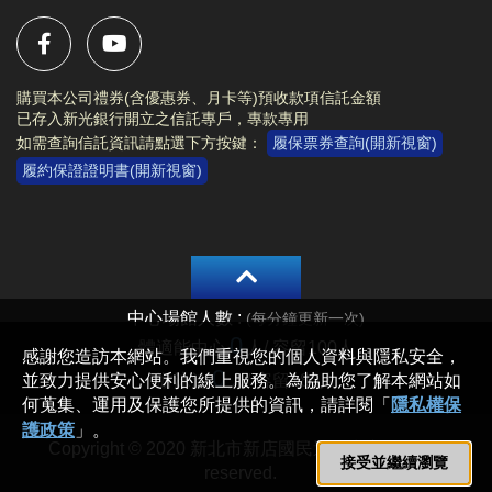
APP線上
報名
NEW新課程
。
歡迎使用
APP網頁版
>>歡迎大家成為舊生，舊生可保障下一期原班續
https://changjia.sporetrofit.com/
近期公告/活動
報名額。
畫面及操作方式同APP；
如有相關問題，歡迎洽
* 停課日期：
7/19(日)、8/16(日)
游泳能力分級檢
購買本公司禮券(含優惠券、月卡等)預收款項信託金額
詢櫃檯人員。
定 (僅游泳課程停課)。
已存入新光銀行開立之信託專戶，專款專用
APP 線上報名期間
凡報名本中心期課之學員，即表示同意接受並遵
如需查詢信託資訊請點選下方按鍵：
履保票券查詢(開新視窗)
* 暑期公益時段異動：
4/20 (一)
上午11:00起
採課程分流報名
守課程報名辦法及 P.9 課程報名須知等相關規範。
履約保證證明書(開新視窗)
7/1(二)～8/30(日)
游泳池、體適能中心
APP線上報名期限
至第一堂課前1小時止
上午
公益時段
8:00~10:00
，
下午
公益時段
暫
停
。
為保障學員報課權益 4/20 ~ 4/24 採課程分流報
* 請民眾多加利用
長佳智慧運動中心APP
，可線上
名
預約場地
和
報名課程
，
4/20(一)
11:00起開放報名：
游泳
以及查詢
體適能中心
及
游泳池
的
即時人流
，因安
4/21(二)
11:00起開放報名：
籃球、羽球
全和品質考量，
如達人數上限，現場將採一出一
4/22(三)
11:00起開放報名：
肌力
進。
4/23(四)
11:00起開放報名：
有氧、舞蹈、飛輪
* 歡迎加入長佳運動中心 LINE 官方帳號：
4/24(五)
11:00起開放報名：
空瑜、瑜珈、TRX、
Copyright © 2020 新北市新店國民運動中心 All rights
@changjia_sports
長者、技擊
reserved.
長佳運動中心最新活動資訊及LINE好友專屬優惠