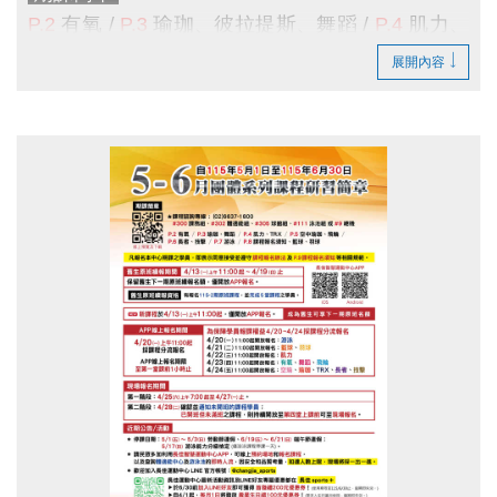
>>歡迎大家成為舊生，舊生可保障下一期原班續
P.2
有氧 /
P.3
瑜珈、彼拉提斯、舞蹈
/
P.4
肌力、
報名額，並享有原班續報優惠。
TRX
、
技擊
/
P.5
空中瑜珈
、
飛輪
/
P.6
長者
/
展開內容
P.7
游泳
/
P.8
課程報名須知、
籃球、羽球 /
P.9
游
APP 線上報名期間
泳家教班
/
P.10
體適能家教班
/
P.11
球類家教班
8/17 (一)
上午11:00起
採課程分流報名
★課程諮詢專線 :
(02)6637-1800
#300
課務組、
APP線上報名期限
至第一堂課前1小時止
#302
體適能組、
#305
球館組、
#111
泳池組
或
#9
總機
為保障學員報課權益 8/17 ~ 8/21 採課程分流報
貼心小提醒
期課課程為兩個月一期，無法單堂報
名
名喔！
8/17(一)
11:00起開放報名：
游泳
8/18(二)
11:00起開放報名：
籃球、羽球
舊生原班續報資格
8/19(三)
11:00起開放報名：
肌力
有報名
115-3期原班課程
，並
完成5堂課程
之學員。
8/20(四)
11:00起開放報名：
有氧、舞蹈、飛輪
有報名
11506單月課程
，並
完成全部課程
之學員
。
8/21(五)
11:00起開放報名：
空瑜、瑜珈、彼拉提
>
依
長佳智慧運動中心APP
報課名單為主
，
報課紀
斯、TRX、長者、技擊
錄
可至APP的
會員中心
>
消費紀錄
>
已付款
查詢。