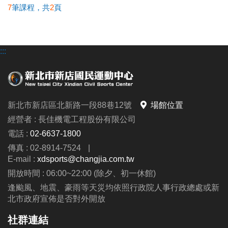
或
#9
總機
長佳運動中心最新活動資訊及LINE好友專屬優惠
7
筆課程，共
2
頁
貼心小提醒
期課課程為兩個月一期，無法單堂報
都在
長佳 sports +
為保障學員報課權益 6/20 ~ 6/24 採課程分流報
名喔！
► 於7/1前
加入LINE好友
即可獲得
首發禮200元
名
優惠券
！
(使用期限至115/9/30止，逾期即失效。)
:::
6/20(六)
11:00起開放報名：
游泳
舊生原班續報資格
►
每月1日
將發放
壽星生日禮100元優惠券
！
(限
6/21(日)
11:00起開放報名：
籃球、羽球
有報名
115-2期原班課程
，並
完成5堂課程
之學員
。
本人生日當月使用，逾期即失效。)
6/22(一)
11:00起開放報名：
肌力
>
依
長佳智慧運動中心APP
報課名單為主
，
報課紀
* 優惠券之使用方式及相關規定，本公司保有最
6/23(二)
11:00起開放報名：
有氧、舞蹈、飛輪
錄
可至APP的
會員中心
>
消費紀錄
>
已付款
查詢。
新北市新店區北新路一段88巷12號
場館位置
終解釋權。
6/24(三)
11:00起開放報名：
空瑜、瑜珈、彼拉提
經營者 : 長佳機電工程股份有限公司
斯、TRX、長者、技擊
期課報名期限及優惠
電話 :
02-6637-1800
報名方式
舊生原班續報期間
4/13(一) 上午11:00起 ~
傳真 : 02-8914-7524
|
*
現場報名
- 新北市新店國民運動中心一、三樓櫃
現場報名期間
4/19(日) 止
，
僅開放
APP線上
報名。
E-mail :
xdsports@changjia.com.tw
台
第一階段：
6/25(四) 上午 7:00 起至6/27(六) 止。
>>為避免影響舊生保留名額之權益，請學員們儘
開放時間 : 06:00~22:00 (除夕、初一休館)
*
線上報名
-
長佳智慧運動中心APP
(
IOS系統
/
第二階段：
6/28(日)
確認並
通知未開班的課程學
早報名喔！
逢颱風、地震、豪雨等天災均依照行政院人事行政總處或新
Android系統
)
員
；
北市政府宣佈是否對外開放
*
因手機系統或版本等原因，如發生無法使用APP
已開班但未滿班
之課程，則持續開放至
新課程報名期間
4/13(一) 上午11:00起
，
僅開放
社群連結
之情形，
第四堂上課前
可至
現場報名
。