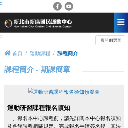
跳
:::
到
主
要
內
容
:::
區
展開側選單
首頁
運動課程
課程簡介
課程簡介 - 期課簡章
點圖片展開大圖
運動研習課程報名須知
一、報名本中心課程前，請先詳閱本中心報名須知
及各館課程相關規定。完成報名手續簽名後，其法