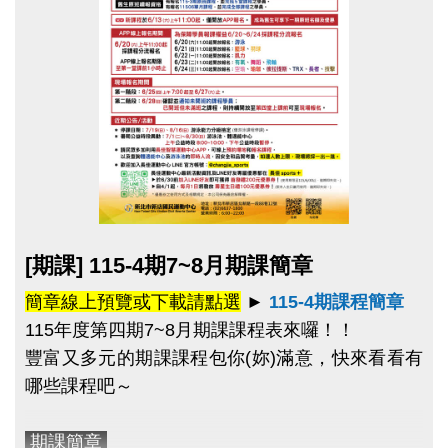
名喔！
票中獎兌獎之爭議，
於 1F 或 3F 櫃台領取實體紙
本統一發票時，請先登入「長佳智慧運動中心
舊生原班續報資格
APP」，並出示個人消費紀錄以供查驗；
未能出示
有報名
115-4期原班課程
，並
完成5堂課程
之學員。
者，恕無法受理，敬請見諒。
>
依
長佳智慧運動中心APP
報課名單為主
，
報課紀
錄
可至APP的
會員中心
>
消費紀錄
>
已付款
查詢。
期課報名期限及優惠
舊生原班續報期間
8/10(一) 上午11:00起 ~
點圖片展開大圖
[期課] 115-4期7~8月期課簡章
8/16(日) 止
，
僅開放
APP線上
報名，且
享95折優
惠
，
優惠課程
無續報優惠。
簡章線上預覽或下載請點選
►
115-4期課程簡章
>>為避免影響舊生保留名額之權益，請學員們儘
115年度第四期7~8月期課課程表來囉！！
早報名喔！
豐富又多元的期課課程包你(妳)滿意
，快來看看有
哪些課程吧～
新課程報名期間
8/10(一) 上午11:00起
，
僅開放
APP線上
報名
NEW新課程
。
期課簡章