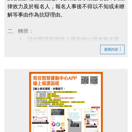
律效力及於報名人，報名人事後不得以不知或未瞭
解等事由作為抗辯理由。
二、轉班：
1、
請於開課第四堂上課前持(1)課程報名單、
(2)發票、(3)原刷卡單及原信用卡辦理，逾期
展開內容
恕不受理。
2、每門課僅可異動乙次(非自願性轉班除
外)，且需由本人辦理。
3、第四堂課後(含第四堂)，將不接受轉班，
僅可依【單堂原價】退費 (中途退費恕不再享
有團課優惠折扣)。
三、
團體課程無論轉班或任何異動情況，均不受理
轉讓。
於開課後的第四堂上課前，可接受學員插班報