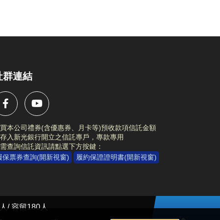
社群連結
買本公司禮券(含優惠券、月卡等)預收款項信託金額
存入新光銀行開立之信託專戶，專款專用
需查詢信託資訊請點選下方按鍵：
履保票券查詢(開新視窗)
履約保證證明書(開新視窗)