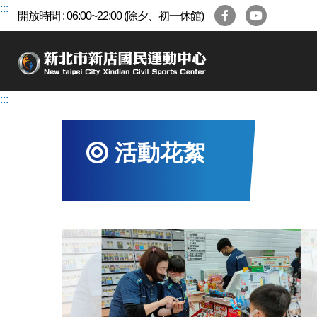
跳
:::
開放時間 : 06:00~22:00 (除夕、初一休館)
到
主
要
內
容
:::
區
活動花絮