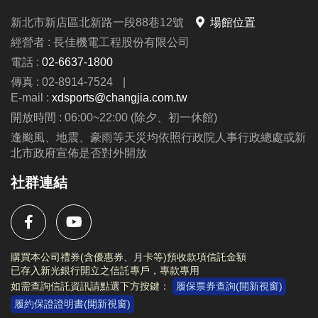
新北市新店區北新路一段88巷12號
場館位置
經營者 : 長佳機電工程股份有限公司
電話 :
02-6637-1800
傳真 : 02-8914-7524
|
E-mail :
xdsports@changjia.com.tw
開放時間 : 06:00~22:00 (除夕、初一休館)
逢颱風、地震、豪雨等天災均依照行政院人事行政總處或新
北市政府宣佈是否對外開放
社群連結
購買本公司禮券(含優惠券、月卡等)預收款項信託金額
已存入新光銀行開立之信託專戶，專款專用
如需查詢信託資訊請點選下方按鍵：
履保票券查詢(開新視窗)
履約保證證明書(開新視窗)