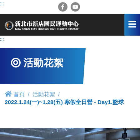
跳
:::
到
主
要
內
容
:::
區
活動花絮
首頁
活動花絮
2022.1.24(一)~1.28(五) 寒假全日營 - Day1.籃球