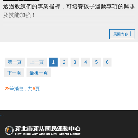
透過教練們的專業指導，可培養孩子運動專項的興趣
及技能加強！
桌球營
(國小一年級～國中三年級)
展開內容
羽球營
(國小一年級～國中三年級)
游泳營
(幼兒3~6歲、兒童7~12歲)
★球類課程限國中、國小在學學生報名，適合基礎入
第一頁
上一頁
1
2
3
4
5
6
門或初階程度的學童報名。
下一頁
最後一頁
★凡於游泳課程時間外，如學員需下水使用泳池設
備，請陪同者依規定陪同下水。
29
筆消息，共
6
頁
早鳥優惠
◆
早鳥報名
期限為
115/5/20(三) 11:00 ~ 115/5/31(日)
:::
22:00
僅開放APP報名
，並享有
88折優惠
。
6/1(一)起，報
名營隊均以原價計算。