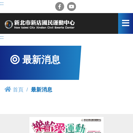
跳
:::
到
主
要
內
容
:::
區
最新消息
首頁
最新消息