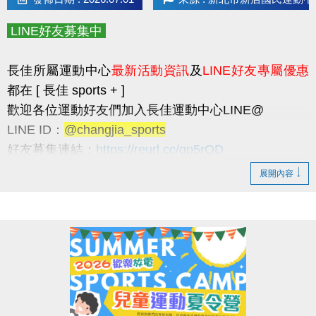
* 請民眾多加利用
長佳智慧運動中心APP
，可線上
預約
場地
和
報名課程
，
LINE好友募集中
以及查詢
體適能中心
及
游泳池
的
即時人流
，因安全
和品質考量，
如達人數上限，現場將採一出一進。
長佳所屬運動中心
最新活動資訊
及
LINE好友專屬優惠
* 歡迎加入長佳運動中心 LINE 官方帳號：
都在 [ 長佳 sports + ]
@changjia_sports
歡迎各位運動好友們加入長佳運動中心LINE@
長佳運動中心最新活動資訊及LINE好友專屬優惠都在
LINE ID：
@changjia_sports
長佳 sports +
好友募集連結：
https://reurl.cc/qp5rQD
► 於7/1前
加入LINE好友
即可獲得
首發禮200元優惠
----------------------------------------------------------------------
展開內容
券
！
LINE好友限定優惠
(使用期限至115/9/30止，逾期即失效。)
►
每月1日
將發放
壽星生日禮100元優惠券
！
1. 於9/30前加入LINE好友，即可獲得
首發禮200元優
(限本人
惠券
！
生日當月使用，逾期即失效。)
* 優惠券之使用方式及相關規定，本公司保有最終
> 優惠券的使用期限至115/9/30止，逾期即失效。
解釋權。
> 本券適用於長佳所屬運動中心期課及家教課單筆消費折抵（體驗課
程不適用），須現場報名繳費使用。
報名方式
想報名期課及家教班的運動好友們，千萬別錯過喔～～～