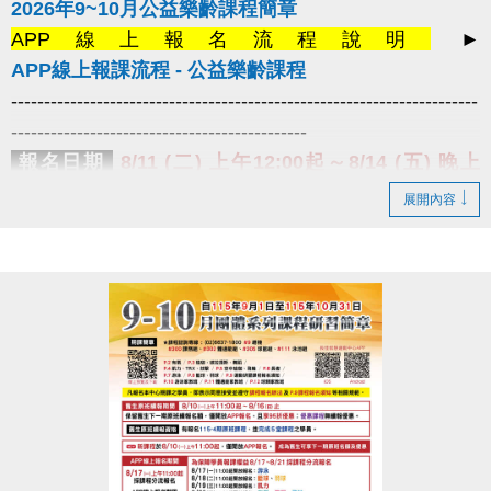
2026年9~10月公益樂齡課程簡章
APP線上報名流程說明
►
APP線上報課流程 - 公益樂齡課程
-----------------------------------------------------------------------
---------------------------------------------
報名日期
8/11 (二) 上午12:00起～8/14 (五) 晚上
10:00止
課程名額有限，額滿即止。
展開內容
報名辦法
1.僅開放
長佳智慧運動中心APP線上報名
，須以
學員姓名
線上報名，
姓名不符視同放棄
。
2.請上課學員於
8/18 (二) ~ 8/24 (一)
限本
人攜帶有照片之身分相關證件，
至
3F櫃檯
確認資格後簽立課程須知單，
才算報名成功喔！
3.
每人限報一門課程
(公益桌球除外)，
額滿
為止。
提醒您
1.曾經報名過
中心期課及公益樂齡的舊生，