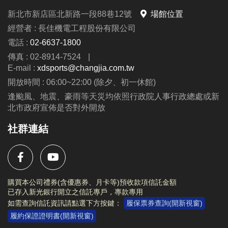
新北市新店區北新路一段88巷12號
場館位置
報名須知
經營者 : 長佳機電工程股份有限公司
1. 報名期間
電話 :
02-6637-1800
◆ 所有營隊各梯次不接受插班，
報名截止日為每一梯
傳真 : 02-8914-7524
|
上課前三天為止
。
E-mail :
xdsports@changjia.com.tw
2. 報名方式
開放時間 : 06:00~22:00 (除夕、初一休館)
◆
115/5/20 (三) 起，
開放
線上報名
：
長佳智慧運動中
逢颱風、地震、豪雨等天災均依照行政院人事行政總處或新
北市政府宣佈是否對外開放
心APP
，請點選 ”場館課程 →
營隊
”。
★請家長幫學童創建獨立帳號，註冊說明請參考簡
社群連結
章。
◆
115/6/1(一) 起，
開放
現場報名
：
新店市新店國民運
動中心 1F、3F櫃台
購買本公司禮券(含優惠券、月卡等)預收款項信託金額
已存入新光銀行開立之信託專戶，專款專用
3. 退費/停課
如需查詢信託資訊請點選下方按鍵：
履保票券查詢(開新視窗)
◆ 本課程須事先安排教練師資及上課教材，
如遇學校
履約保證證明書(開新視窗)
返校日或其他行程需請假，皆為私人因素請假，恕不