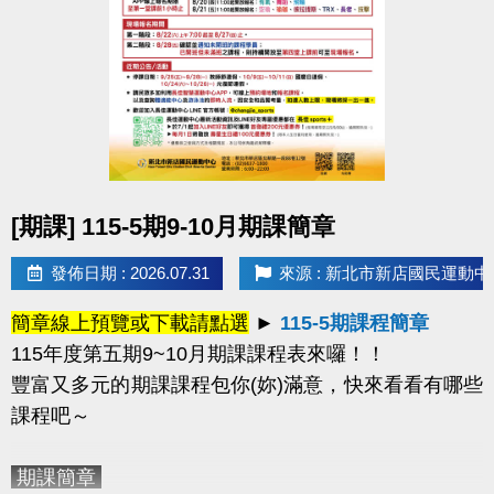
或已綁定敬老卡之民眾，均已建立中心會員帳號。
2.如有學員報名超過一門課程，中心將依報名
時間僅保留第一門課程，並刪除其他課程的報名資
格。
-----------------------------------------------------------------------
---------------------------------------------
樂齡運動課程
(每週二)
APP線上報名
（課程額滿後
點圖片展開大圖
[期課] 115-5期9-10月期課簡章
即自APP系統下架）
適用身分
擇一
：
1.年滿60歲以上長者 或 2.年滿55歲
發佈日期 : 2026.07.31
來源 : 新北市新店國民運動中
以上之原住民長者
課程資訊：
簡章線上預覽或下載請點選
►
115-5期課程簡章
115年度第五期9~10月期課課程表來囉！！
豐富又多元的期課課程包你(妳)滿意
，快來看看有哪些
課程吧～
-----------------------------------------------------------------------
期課簡章
---------------------------------------------