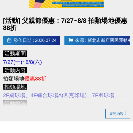
止
，
僅開放
APP線上
報名，且
享95折優惠
，
優惠課程
注意事項
無續報優惠。
★限本人到場登記制 (本人需攜帶身分證件)；如因個
點圖片展開大圖
[活動] 父親節優惠：7/27~8/8 拍類場地優惠
>>為避免影響舊生保留名額之權益，請學員們儘早報
人因素缺席，則視同放棄不另外補課，且不開放遞補
88折
名喔！
名額。
★登記場地或桌號後，請勿自行更換。
發佈日期 : 2026.07.24
來源 : 新北市新店國民運動中
新課程報名期間
8/10(一) 上午11:00起
，
僅開放
APP
★開班名額有限，恕不加開班次與增加人數；每二個
線上
報名
NEW新課程
。
活動期間
月為一期，需重新登記報名。
>>歡迎大家成為舊生，舊生可保障下一期原班續報名
7/27(一)~8/8(六)
★國定假日停課及寒暑假時段另行公告。
額，並享有原班續報優惠。
活動內容
★本中心將依實際報名情形、課程規劃、場地空間、
拍類場地
優惠88折
環境條件及整體營運需求等因素，評估並調整各班人
APP 線上報名期間
拍類場地
數，以維護課程品質、上課安全及學習成效。
8/17 (一)
上午11:00起
採課程分流報名
2F桌球場、4F綜合球場A(匹克球場)、7F羽球場
★為避免民眾權益受損，若報名後無故不到課達三次
APP線上報名期限
至第一堂課前1小時止
活動辦法
(含)，將取消下次報名資格。
活動期間
僅開放現場臨租今、明兩天之拍類球場
，歡
★若經工作人員查詢未報名者擅自上課，將收取單次
展開內容
為保障學員報課權益 8/17 ~ 8/21 採課程分流報名
迎至
3F櫃台
登記及繳費。
課程費用/場地費之原價2倍。
8/17(一)
11:00起開放報名：
游泳
注意事項