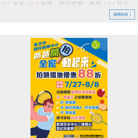
P.2
有氧 /
P.3
瑜珈、彼拉提斯、舞蹈
/
P.4
肌力、
公益服務課程
(須本人出示相關證明)
中心現場報名
TRX
、
技擊
/
P.5
空中瑜珈
、
飛輪
/
P.6
長者
/
適用身分
擇一
：
1.
持有本市低收入戶證明者。
展開內容
P.7
游泳
/
P.8
籃球、羽球 /
P.9
課程報名須知
/
P.10
2. 身心障礙者及其監護人，或必要陪伴
游泳家教班
/
P.11
體適能家教班
/
P.12
球類家教班
者一人。
★課程諮詢專線 :
(02)6637-1800
#300
課務組、
#302
3.
年滿55歲以上長者
。
體適能組、
#305
球館組、
#111
泳池組 或
#9
總機
報名辦法：
採每日登記報名
，且每人每天限報名1堂課
貼心小提醒
期課課程為兩個月一期，無法單堂報名
(1小時)；
喔！
限年滿18歲以上，
請本人持有照片之相關
證件，至本中心
三樓櫃檯
排隊登記報名
，額滿為止。
舊生原班續報資格
課程資訊：
有報名
115-4期原班課程
，並
完成5堂課程
之學員。
>
依
長佳智慧運動中心APP
報課名單為主
，
報課紀錄
可至APP的
會員中心
>
消費紀錄
>
已付款
查詢。
期課報名期限及優惠
-----------------------------------------------------------------------
舊生原班續報期間
8/10(一) 上午11:00起 ~ 8/16(日)
---------------------------------------------