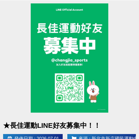
8/18(二)
11:00起開放報名：
籃球、羽球
＊請遵守各場地使用規範
8/19(三)
11:00起開放報名：
肌力
＊本活動不得與其他優惠活動合併使用
8/20(四)
11:00起開放報名：
有氧、舞蹈、飛輪
8/21(五)
11:00起開放報名：
空瑜、瑜珈、彼拉提斯、
提醒您
7/27(一)的拍類場地，於前一天7/26(日)就可
TRX、長者、技擊
以來3F櫃台預約享88折優惠囉！
現場報名期間
本活動如有未盡事宜，本中心保有修正、補充及解釋
第一階段：
8/22(六) 上午 7:00 起至8/27(四) 止。
本活動內容之權利。
第二階段：
8/28(五)
確認並
通知未開班的課程學員
；
如有相關問題歡迎來電洽詢(02)6637-1800 分機305、
已開班但未滿班
之課程，則持續開放至
第
302
四堂上課前
可至
現場報名
。
近期公告/活動
* 停課日期：
9/25(五)～9/28(一)
教師節連假、
10/9(五)
點圖片展開大圖
★長佳運動LINE好友募集中！！
～10/11(日)
國慶日連假、
10/24(六)～10/26(一)
光復
節連假。
發佈日期 : 2026.07.01
來源 : 新北市新店國民運動中