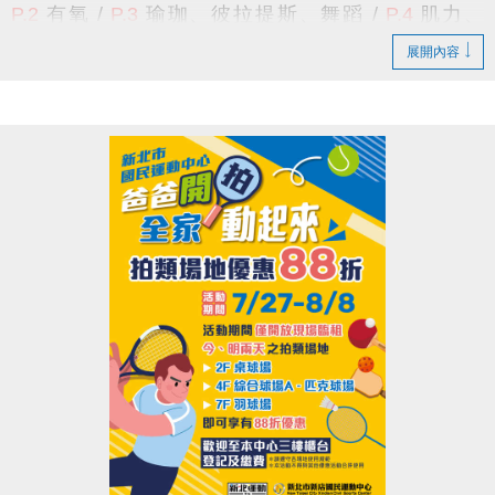
P.2
有氧 /
P.3
瑜珈、彼拉提斯、舞蹈
/
P.4
肌力、
公益服務課程
(須本人出示相關證明)
中心現場報名
TRX
、
技擊
/
P.5
空中瑜珈
、
飛輪
/
P.6
長者
/
適用身分
擇一
：
1.
持有本市低收入戶證明者。
展開內容
P.7
游泳
/
P.8
籃球、羽球 /
P.9
課程報名須知
/
P.10
2. 身心障礙者及其監護人，或必要陪伴
游泳家教班
/
P.11
體適能家教班
/
P.12
球類家教班
者一人。
★課程諮詢專線 :
(02)6637-1800
#300
課務組、
#302
3.
年滿55歲以上長者
。
體適能組、
#305
球館組、
#111
泳池組 或
#9
總機
報名辦法：
採每日登記報名
，且每人每天限報名1堂課
貼心小提醒
期課課程為兩個月一期，無法單堂報名
(1小時)；
喔！
限年滿18歲以上，
請本人持有照片之相關
證件，至本中心
三樓櫃檯
排隊登記報名
，額滿為止。
舊生原班續報資格
課程資訊：
有報名
115-4期原班課程
，並
完成5堂課程
之學員。
>
依
長佳智慧運動中心APP
報課名單為主
，
報課紀錄
可至APP的
會員中心
>
消費紀錄
>
已付款
查詢。
期課報名期限及優惠
-----------------------------------------------------------------------
舊生原班續報期間
8/10(一) 上午11:00起 ~ 8/16(日)
---------------------------------------------