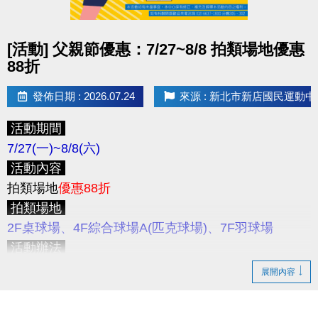
止
，
僅開放
APP線上
報名，且
享95折優惠
，
優惠課程
注意事項
無續報優惠。
★限本人到場登記制 (本人需攜帶身分證件)；如因個
點圖片展開大圖
[活動] 父親節優惠：7/27~8/8 拍類場地優惠
>>為避免影響舊生保留名額之權益，請學員們儘早報
人因素缺席，則視同放棄不另外補課，且不開放遞補
88折
名喔！
名額。
★登記場地或桌號後，請勿自行更換。
發佈日期 : 2026.07.24
來源 : 新北市新店國民運動中
新課程報名期間
8/10(一) 上午11:00起
，
僅開放
APP
★開班名額有限，恕不加開班次與增加人數；每二個
線上
報名
NEW新課程
。
活動期間
月為一期，需重新登記報名。
>>歡迎大家成為舊生，舊生可保障下一期原班續報名
7/27(一)~8/8(六)
★國定假日停課及寒暑假時段另行公告。
額，並享有原班續報優惠。
活動內容
★本中心將依實際報名情形、課程規劃、場地空間、
拍類場地
優惠88折
環境條件及整體營運需求等因素，評估並調整各班人
APP 線上報名期間
拍類場地
數，以維護課程品質、上課安全及學習成效。
8/17 (一)
上午11:00起
採課程分流報名
2F桌球場、4F綜合球場A(匹克球場)、7F羽球場
★為避免民眾權益受損，若報名後無故不到課達三次
APP線上報名期限
至第一堂課前1小時止
活動辦法
(含)，將取消下次報名資格。
活動期間
僅開放現場臨租今、明兩天之拍類球場
，歡
★若經工作人員查詢未報名者擅自上課，將收取單次
展開內容
為保障學員報課權益 8/17 ~ 8/21 採課程分流報名
迎至
3F櫃台
登記及繳費。
課程費用/場地費之原價2倍。
8/17(一)
11:00起開放報名：
游泳
注意事項