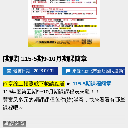
或已綁定敬老卡之民眾，均已建立中心會員帳號。
2.如有學員報名超過一門課程，中心將依報名
時間僅保留第一門課程，並刪除其他課程的報名資
格。
-----------------------------------------------------------------------
---------------------------------------------
樂齡運動課程
(每週二)
APP線上報名
（課程額滿後
點圖片展開大圖
[期課] 115-5期9-10月期課簡章
即自APP系統下架）
適用身分
擇一
：
1.年滿60歲以上長者 或 2.年滿55歲
發佈日期 : 2026.07.31
來源 : 新北市新店國民運動中
以上之原住民長者
課程資訊：
簡章線上預覽或下載請點選
►
115-5期課程簡章
115年度第五期9~10月期課課程表來囉！！
豐富又多元的期課課程包你(妳)滿意
，快來看看有哪些
課程吧～
-----------------------------------------------------------------------
期課簡章
---------------------------------------------