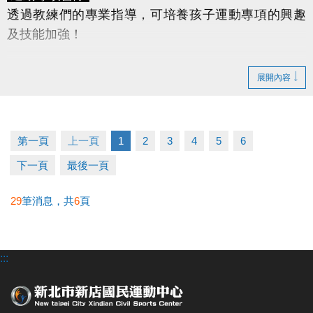
透過教練們的專業指導，可培養孩子運動專項的興趣
及技能加強！
桌球營
(國小一年級～國中三年級)
展開內容
羽球營
(國小一年級～國中三年級)
游泳營
(幼兒3~6歲、兒童7~12歲)
★球類課程限國中、國小在學學生報名，適合基礎入
第一頁
上一頁
1
2
3
4
5
6
門或初階程度的學童報名。
下一頁
最後一頁
★凡於游泳課程時間外，如學員需下水使用泳池設
備，請陪同者依規定陪同下水。
29
筆消息，共
6
頁
早鳥優惠
◆
早鳥報名
期限為
115/5/20(三) 11:00 ~ 115/5/31(日)
:::
22:00
僅開放APP報名
，並享有
88折優惠
。
6/1(一)起，報
名營隊均以原價計算。