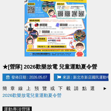
*
現場報名
- 新北市新店國民運動中心一、三樓櫃台
*
線上報名
-
長佳智慧運動中心APP
(
IOS系統
/
2. 每月1日將發放LINE@好友
壽星生日禮100元優惠
Android系統
)
券
！
*
因手機系統或版本等原因，如發生無法使用APP之情
> 限本人生日當月使用，逾期即失效。
形，
> 本券適用於長佳所屬運動中心期課及家教課單筆消費折抵（體驗課
歡迎使用
APP網頁版
程不適用），或免費使用游泳池1次及體適能中心2小時。
https://changjia.sporetrofit.com/
畫面及操作方式同APP；
如有相關問題，歡迎洽詢
* 優惠券之使用方式及相關規定，本公司保有最終解釋
櫃檯人員。
權。
點圖片展開大圖
凡報名本中心期課之學員，即表示同意接受並遵守課
★[營隊] 2026歡樂放電 兒童運動夏令營
程報名辦法及 P.9 課程報名須知等相關規範。
發佈日期 : 2026.05.07
來源 : 新北市新店國民運動中
簡章線上預覽或下載請點選 ►
2026歡樂放電兒童運動夏令營
運動專項營隊