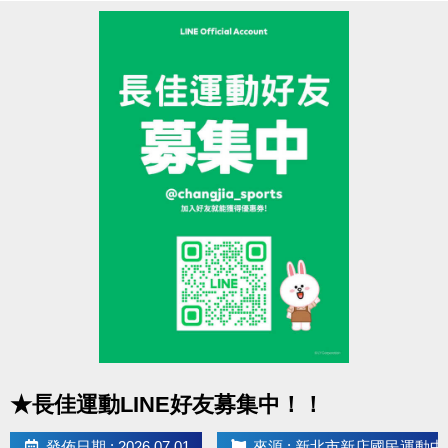
8/18(二)
11:00起開放報名：
籃球、羽球
＊請遵守各場地使用規範
8/19(三)
11:00起開放報名：
肌力
＊本活動不得與其他優惠活動合併使用
8/20(四)
11:00起開放報名：
有氧、舞蹈、飛輪
8/21(五)
11:00起開放報名：
空瑜、瑜珈、彼拉提斯、
提醒您
7/27(一)的拍類場地，於前一天7/26(日)就可
TRX、長者、技擊
以來3F櫃台預約享88折優惠囉！
現場報名期間
本活動如有未盡事宜，本中心保有修正、補充及解釋
第一階段：
8/22(六) 上午 7:00 起至8/27(四) 止。
本活動內容之權利。
第二階段：
8/28(五)
確認並
通知未開班的課程學員
；
如有相關問題歡迎來電洽詢(02)6637-1800 分機305、
已開班但未滿班
之課程，則持續開放至
第
302
四堂上課前
可至
現場報名
。
近期公告/活動
* 停課日期：
9/25(五)～9/28(一)
教師節連假、
10/9(五)
點圖片展開大圖
★長佳運動LINE好友募集中！！
～10/11(日)
國慶日連假、
10/24(六)～10/26(一)
光復
節連假。
發佈日期 : 2026.07.01
來源 : 新北市新店國民運動中