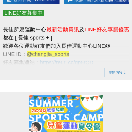
* 請民眾多加利用
長佳智慧運動中心APP
，可線上
預約
場地
和
報名課程
，
LINE好友募集中
以及查詢
體適能中心
及
游泳池
的
即時人流
，因安全
和品質考量，
如達人數上限，現場將採一出一進。
長佳所屬運動中心
最新活動資訊
及
LINE好友專屬優惠
* 歡迎加入長佳運動中心 LINE 官方帳號：
都在 [ 長佳 sports + ]
@changjia_sports
歡迎各位運動好友們加入長佳運動中心LINE@
長佳運動中心最新活動資訊及LINE好友專屬優惠都在
LINE ID：
@changjia_sports
長佳 sports +
好友募集連結：
https://reurl.cc/qp5rQD
► 於7/1前
加入LINE好友
即可獲得
首發禮200元優惠
----------------------------------------------------------------------
展開內容
券
！
LINE好友限定優惠
(使用期限至115/9/30止，逾期即失效。)
►
每月1日
將發放
壽星生日禮100元優惠券
！
1. 於9/30前加入LINE好友，即可獲得
首發禮200元優
(限本人
惠券
！
生日當月使用，逾期即失效。)
* 優惠券之使用方式及相關規定，本公司保有最終
> 優惠券的使用期限至115/9/30止，逾期即失效。
解釋權。
> 本券適用於長佳所屬運動中心期課及家教課單筆消費折抵（體驗課
程不適用），須現場報名繳費使用。
報名方式
想報名期課及家教班的運動好友們，千萬別錯過喔～～～