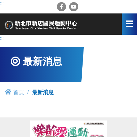
跳
:::
到
主
要
內
容
:::
區
最新消息
首頁
最新消息