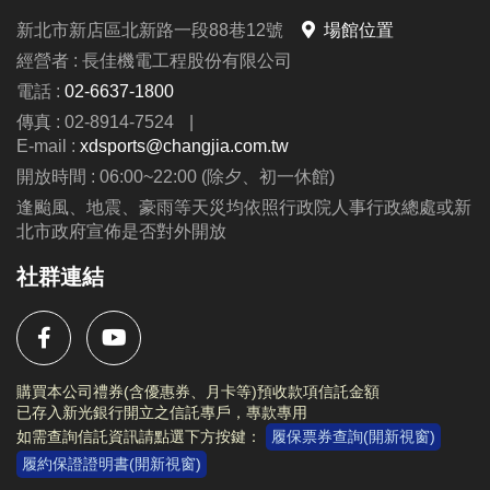
新北市新店區北新路一段88巷12號
場館位置
報名須知
經營者 : 長佳機電工程股份有限公司
1. 報名期間
電話 :
02-6637-1800
◆ 所有營隊各梯次不接受插班，
報名截止日為每一梯
傳真 : 02-8914-7524
|
上課前三天為止
。
E-mail :
xdsports@changjia.com.tw
2. 報名方式
開放時間 : 06:00~22:00 (除夕、初一休館)
◆
115/5/20 (三) 起，
開放
線上報名
：
長佳智慧運動中
逢颱風、地震、豪雨等天災均依照行政院人事行政總處或新
北市政府宣佈是否對外開放
心APP
，請點選 ”場館課程 →
營隊
”。
★請家長幫學童創建獨立帳號，註冊說明請參考簡
社群連結
章。
◆
115/6/1(一) 起，
開放
現場報名
：
新店市新店國民運
動中心 1F、3F櫃台
購買本公司禮券(含優惠券、月卡等)預收款項信託金額
已存入新光銀行開立之信託專戶，專款專用
3. 退費/停課
如需查詢信託資訊請點選下方按鍵：
履保票券查詢(開新視窗)
◆ 本課程須事先安排教練師資及上課教材，
如遇學校
履約保證證明書(開新視窗)
返校日或其他行程需請假，皆為私人因素請假，恕不