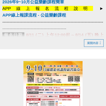
2026年9~10月公益樂齡課程簡章
APP線上報名流程說明
►
APP線上報課流程 - 公益樂齡課程
-----------------------------------------------------------------------
---------------------------------------------
報名日期
8/11 (二) 上午12:00起～8/14 (五) 晚上
10:00止
課程名額有限，額滿即止。
展開內容
報名辦法
1.僅開放
長佳智慧運動中心APP線上報名
，須以
學員姓名
線上報名，
姓名不符視同放棄
。
2.請上課學員於
8/18 (二) ~ 8/24 (一)
限本
人攜帶有照片之身分相關證件，
至
3F櫃檯
確認資格後簽立課程須知單，
才算報名成功喔！
3.
每人限報一門課程
(公益桌球除外)，
額滿
為止。
提醒您
1.曾經報名過
中心期課及公益樂齡的舊生，