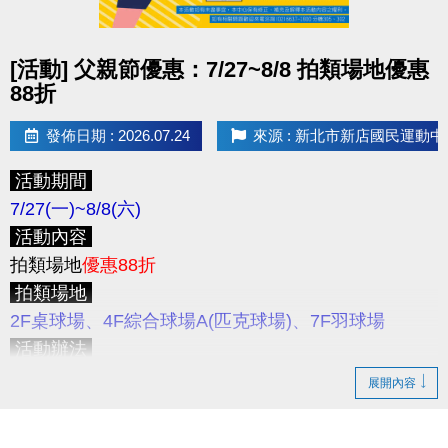
止
，
僅開放
APP線上
報名，且
享95折優惠
，
優惠課程
注意事項
無續報優惠。
★限本人到場登記制 (本人需攜帶身分證件)；如因個
點圖片展開大圖
[活動] 父親節優惠：7/27~8/8 拍類場地優惠
>>為避免影響舊生保留名額之權益，請學員們儘早報
人因素缺席，則視同放棄不另外補課，且不開放遞補
88折
名喔！
名額。
★登記場地或桌號後，請勿自行更換。
發佈日期 : 2026.07.24
來源 : 新北市新店國民運動中
新課程報名期間
8/10(一) 上午11:00起
，
僅開放
APP
★開班名額有限，恕不加開班次與增加人數；每二個
線上
報名
NEW新課程
。
活動期間
月為一期，需重新登記報名。
>>歡迎大家成為舊生，舊生可保障下一期原班續報名
7/27(一)~8/8(六)
★國定假日停課及寒暑假時段另行公告。
額，並享有原班續報優惠。
活動內容
★本中心將依實際報名情形、課程規劃、場地空間、
拍類場地
優惠88折
環境條件及整體營運需求等因素，評估並調整各班人
APP 線上報名期間
拍類場地
數，以維護課程品質、上課安全及學習成效。
8/17 (一)
上午11:00起
採課程分流報名
2F桌球場、4F綜合球場A(匹克球場)、7F羽球場
★為避免民眾權益受損，若報名後無故不到課達三次
APP線上報名期限
至第一堂課前1小時止
活動辦法
(含)，將取消下次報名資格。
活動期間
僅開放現場臨租今、明兩天之拍類球場
，歡
★若經工作人員查詢未報名者擅自上課，將收取單次
展開內容
為保障學員報課權益 8/17 ~ 8/21 採課程分流報名
迎至
3F櫃台
登記及繳費。
課程費用/場地費之原價2倍。
8/17(一)
11:00起開放報名：
游泳
注意事項