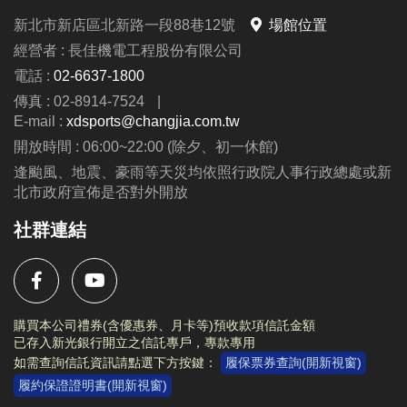
新北市新店區北新路一段88巷12號
場館位置
報名須知
經營者 : 長佳機電工程股份有限公司
1. 報名期間
電話 :
02-6637-1800
◆ 所有營隊各梯次不接受插班，
報名截止日為每一梯
傳真 : 02-8914-7524
|
上課前三天為止
。
E-mail :
xdsports@changjia.com.tw
2. 報名方式
開放時間 : 06:00~22:00 (除夕、初一休館)
◆
115/5/20 (三) 起，
開放
線上報名
：
長佳智慧運動中
逢颱風、地震、豪雨等天災均依照行政院人事行政總處或新
北市政府宣佈是否對外開放
心APP
，請點選 ”場館課程 →
營隊
”。
★請家長幫學童創建獨立帳號，註冊說明請參考簡
社群連結
章。
◆
115/6/1(一) 起，
開放
現場報名
：
新店市新店國民運
動中心 1F、3F櫃台
購買本公司禮券(含優惠券、月卡等)預收款項信託金額
已存入新光銀行開立之信託專戶，專款專用
3. 退費/停課
如需查詢信託資訊請點選下方按鍵：
履保票券查詢(開新視窗)
◆ 本課程須事先安排教練師資及上課教材，
如遇學校
履約保證證明書(開新視窗)
返校日或其他行程需請假，皆為私人因素請假，恕不