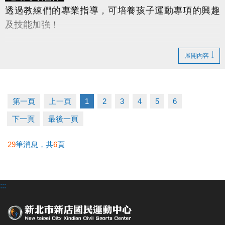
透過教練們的專業指導，可培養孩子運動專項的興趣
及技能加強！
桌球營
(國小一年級～國中三年級)
展開內容
羽球營
(國小一年級～國中三年級)
游泳營
(幼兒3~6歲、兒童7~12歲)
★球類課程限國中、國小在學學生報名，適合基礎入
第一頁
上一頁
1
2
3
4
5
6
門或初階程度的學童報名。
下一頁
最後一頁
★凡於游泳課程時間外，如學員需下水使用泳池設
備，請陪同者依規定陪同下水。
29
筆消息，共
6
頁
早鳥優惠
◆
早鳥報名
期限為
115/5/20(三) 11:00 ~ 115/5/31(日)
:::
22:00
僅開放APP報名
，並享有
88折優惠
。
6/1(一)起，報
名營隊均以原價計算。