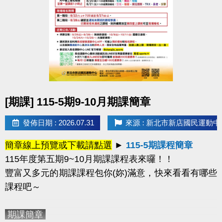
或已綁定敬老卡之民眾，均已建立中心會員帳號。
2.如有學員報名超過一門課程，中心將依報名
時間僅保留第一門課程，並刪除其他課程的報名資
格。
-----------------------------------------------------------------------
---------------------------------------------
樂齡運動課程
(每週二)
APP線上報名
（課程額滿後
點圖片展開大圖
[期課] 115-5期9-10月期課簡章
即自APP系統下架）
適用身分
擇一
：
1.年滿60歲以上長者 或 2.年滿55歲
發佈日期 : 2026.07.31
來源 : 新北市新店國民運動中
以上之原住民長者
課程資訊：
簡章線上預覽或下載請點選
►
115-5期課程簡章
115年度第五期9~10月期課課程表來囉！！
豐富又多元的期課課程包你(妳)滿意
，快來看看有哪些
課程吧～
-----------------------------------------------------------------------
期課簡章
---------------------------------------------