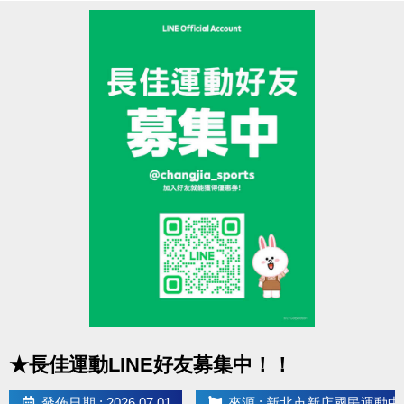
8/18(二)
11:00起開放報名：
籃球、羽球
＊請遵守各場地使用規範
8/19(三)
11:00起開放報名：
肌力
＊本活動不得與其他優惠活動合併使用
8/20(四)
11:00起開放報名：
有氧、舞蹈、飛輪
8/21(五)
11:00起開放報名：
空瑜、瑜珈、彼拉提斯、
提醒您
7/27(一)的拍類場地，於前一天7/26(日)就可
TRX、長者、技擊
以來3F櫃台預約享88折優惠囉！
現場報名期間
本活動如有未盡事宜，本中心保有修正、補充及解釋
第一階段：
8/22(六) 上午 7:00 起至8/27(四) 止。
本活動內容之權利。
第二階段：
8/28(五)
確認並
通知未開班的課程學員
；
如有相關問題歡迎來電洽詢(02)6637-1800 分機305、
已開班但未滿班
之課程，則持續開放至
第
302
四堂上課前
可至
現場報名
。
近期公告/活動
* 停課日期：
9/25(五)～9/28(一)
教師節連假、
10/9(五)
點圖片展開大圖
★長佳運動LINE好友募集中！！
～10/11(日)
國慶日連假、
10/24(六)～10/26(一)
光復
節連假。
發佈日期 : 2026.07.01
來源 : 新北市新店國民運動中