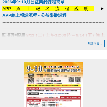
2026年9~10月公益樂齡課程簡章
APP線上報名流程說明
►
APP線上報課流程 - 公益樂齡課程
-----------------------------------------------------------------------
---------------------------------------------
報名日期
8/11 (二) 上午12:00起～8/14 (五) 晚上
10:00止
課程名額有限，額滿即止。
展開內容
報名辦法
1.僅開放
長佳智慧運動中心APP線上報名
，須以
學員姓名
線上報名，
姓名不符視同放棄
。
2.請上課學員於
8/18 (二) ~ 8/24 (一)
限本
人攜帶有照片之身分相關證件，
至
3F櫃檯
確認資格後簽立課程須知單，
才算報名成功喔！
3.
每人限報一門課程
(公益桌球除外)，
額滿
為止。
提醒您
1.曾經報名過
中心期課及公益樂齡的舊生，