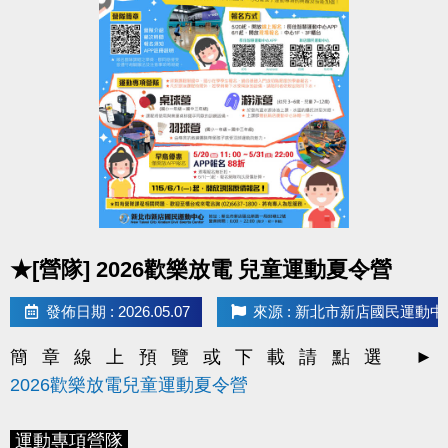
*
現場報名
- 新北市新店國民運動中心一、三樓櫃台
*
線上報名
-
長佳智慧運動中心APP
(
IOS系統
/
2. 每月1日將發放LINE@好友
壽星生日禮100元優惠
Android系統
)
券
！
*
因手機系統或版本等原因，如發生無法使用APP之情
> 限本人生日當月使用，逾期即失效。
形，
> 本券適用於長佳所屬運動中心期課及家教課單筆消費折抵（體驗課
歡迎使用
APP網頁版
程不適用），或免費使用游泳池1次及體適能中心2小時。
https://changjia.sporetrofit.com/
畫面及操作方式同APP；
如有相關問題，歡迎洽詢
* 優惠券之使用方式及相關規定，本公司保有最終解釋
櫃檯人員。
權。
點圖片展開大圖
凡報名本中心期課之學員，即表示同意接受並遵守課
★[營隊] 2026歡樂放電 兒童運動夏令營
程報名辦法及 P.9 課程報名須知等相關規範。
發佈日期 : 2026.05.07
來源 : 新北市新店國民運動中
簡章線上預覽或下載請點選 ►
2026歡樂放電兒童運動夏令營
運動專項營隊