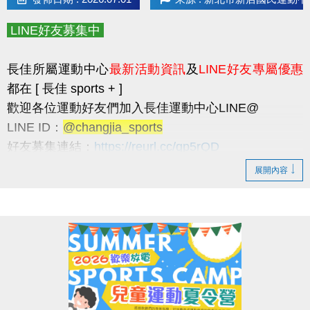
* 請民眾多加利用
長佳智慧運動中心APP
，可線上
預約
場地
和
報名課程
，
LINE好友募集中
以及查詢
體適能中心
及
游泳池
的
即時人流
，因安全
和品質考量，
如達人數上限，現場將採一出一進。
長佳所屬運動中心
最新活動資訊
及
LINE好友專屬優惠
* 歡迎加入長佳運動中心 LINE 官方帳號：
都在 [ 長佳 sports + ]
@changjia_sports
歡迎各位運動好友們加入長佳運動中心LINE@
長佳運動中心最新活動資訊及LINE好友專屬優惠都在
LINE ID：
@changjia_sports
長佳 sports +
好友募集連結：
https://reurl.cc/qp5rQD
► 於7/1前
加入LINE好友
即可獲得
首發禮200元優惠
----------------------------------------------------------------------
展開內容
券
！
LINE好友限定優惠
(使用期限至115/9/30止，逾期即失效。)
►
每月1日
將發放
壽星生日禮100元優惠券
！
1. 於9/30前加入LINE好友，即可獲得
首發禮200元優
(限本人
惠券
！
生日當月使用，逾期即失效。)
* 優惠券之使用方式及相關規定，本公司保有最終
> 優惠券的使用期限至115/9/30止，逾期即失效。
解釋權。
> 本券適用於長佳所屬運動中心期課及家教課單筆消費折抵（體驗課
程不適用），須現場報名繳費使用。
報名方式
想報名期課及家教班的運動好友們，千萬別錯過喔～～～