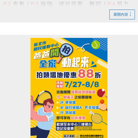
P.2
有氧 /
P.3
瑜珈、彼拉提斯、舞蹈
/
P.4
肌力、
公益服務課程
(須本人出示相關證明)
中心現場報名
TRX
、
技擊
/
P.5
空中瑜珈
、
飛輪
/
P.6
長者
/
適用身分
擇一
：
1.
持有本市低收入戶證明者。
展開內容
P.7
游泳
/
P.8
籃球、羽球 /
P.9
課程報名須知
/
P.10
2. 身心障礙者及其監護人，或必要陪伴
游泳家教班
/
P.11
體適能家教班
/
P.12
球類家教班
者一人。
★課程諮詢專線 :
(02)6637-1800
#300
課務組、
#302
3.
年滿55歲以上長者
。
體適能組、
#305
球館組、
#111
泳池組 或
#9
總機
報名辦法：
採每日登記報名
，且每人每天限報名1堂課
貼心小提醒
期課課程為兩個月一期，無法單堂報名
(1小時)；
喔！
限年滿18歲以上，
請本人持有照片之相關
證件，至本中心
三樓櫃檯
排隊登記報名
，額滿為止。
舊生原班續報資格
課程資訊：
有報名
115-4期原班課程
，並
完成5堂課程
之學員。
>
依
長佳智慧運動中心APP
報課名單為主
，
報課紀錄
可至APP的
會員中心
>
消費紀錄
>
已付款
查詢。
期課報名期限及優惠
-----------------------------------------------------------------------
舊生原班續報期間
8/10(一) 上午11:00起 ~ 8/16(日)
---------------------------------------------