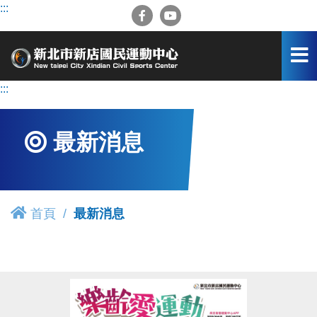
跳
:::
到
主
要
內
容
:::
區
最新消息
首頁
最新消息