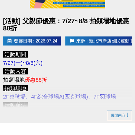
止
，
僅開放
APP線上
報名，且
享95折優惠
，
優惠課程
注意事項
無續報優惠。
★限本人到場登記制 (本人需攜帶身分證件)；如因個
點圖片展開大圖
[活動] 父親節優惠：7/27~8/8 拍類場地優惠
>>為避免影響舊生保留名額之權益，請學員們儘早報
人因素缺席，則視同放棄不另外補課，且不開放遞補
88折
名喔！
名額。
★登記場地或桌號後，請勿自行更換。
發佈日期 : 2026.07.24
來源 : 新北市新店國民運動中
新課程報名期間
8/10(一) 上午11:00起
，
僅開放
APP
★開班名額有限，恕不加開班次與增加人數；每二個
線上
報名
NEW新課程
。
活動期間
月為一期，需重新登記報名。
>>歡迎大家成為舊生，舊生可保障下一期原班續報名
7/27(一)~8/8(六)
★國定假日停課及寒暑假時段另行公告。
額，並享有原班續報優惠。
活動內容
★本中心將依實際報名情形、課程規劃、場地空間、
拍類場地
優惠88折
環境條件及整體營運需求等因素，評估並調整各班人
APP 線上報名期間
拍類場地
數，以維護課程品質、上課安全及學習成效。
8/17 (一)
上午11:00起
採課程分流報名
2F桌球場、4F綜合球場A(匹克球場)、7F羽球場
★為避免民眾權益受損，若報名後無故不到課達三次
APP線上報名期限
至第一堂課前1小時止
活動辦法
(含)，將取消下次報名資格。
活動期間
僅開放現場臨租今、明兩天之拍類球場
，歡
★若經工作人員查詢未報名者擅自上課，將收取單次
展開內容
為保障學員報課權益 8/17 ~ 8/21 採課程分流報名
迎至
3F櫃台
登記及繳費。
課程費用/場地費之原價2倍。
8/17(一)
11:00起開放報名：
游泳
注意事項