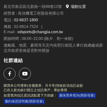
新北市新店區北新路一段88巷12號
場館位置
報名須知
經營者 : 長佳機電工程股份有限公司
1. 報名期間
電話 :
02-6637-1800
◆ 所有營隊各梯次不接受插班，
報名截止日為每一梯
傳真 : 02-8914-7524
|
上課前三天為止
。
E-mail :
xdsports@changjia.com.tw
2. 報名方式
開放時間 : 06:00~22:00 (除夕、初一休館)
◆
115/5/20 (三) 起，
開放
線上報名
：
長佳智慧運動中
逢颱風、地震、豪雨等天災均依照行政院人事行政總處或新
北市政府宣佈是否對外開放
心APP
，請點選 ”場館課程 →
營隊
”。
★請家長幫學童創建獨立帳號，註冊說明請參考簡
社群連結
章。
◆
115/6/1(一) 起，
開放
現場報名
：
新店市新店國民運
動中心 1F、3F櫃台
購買本公司禮券(含優惠券、月卡等)預收款項信託金額
已存入新光銀行開立之信託專戶，專款專用
3. 退費/停課
如需查詢信託資訊請點選下方按鍵：
履保票券查詢(開新視窗)
◆ 本課程須事先安排教練師資及上課教材，
如遇學校
履約保證證明書(開新視窗)
返校日或其他行程需請假，皆為私人因素請假，恕不