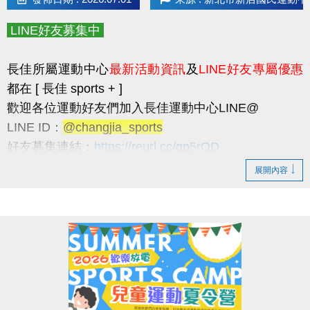
* 請民眾多加利用
長佳智慧運動中心APP
，可線上
預約
場地
和
報名課程
，
LINE好友募集中
以及查詢
體適能中心
及
游泳池
的
即時人流
，因安全
和品質考量，
如達人數上限，現場將採一出一進。
長佳所屬運動中心
最新活動資訊
及
LINE好友專屬優惠
* 歡迎加入長佳運動中心 LINE 官方帳號：
都在 [ 長佳 sports + ]
@changjia_sports
歡迎各位運動好友們加入長佳運動中心LINE@
長佳運動中心最新活動資訊及LINE好友專屬優惠都在
LINE ID：
@changjia_sports
長佳 sports +
好友募集連結：
https://reurl.cc/qp5rQD
► 於7/1前
加入LINE好友
即可獲得
首發禮200元優惠
----------------------------------------------------------------------
展開內容
券
！
LINE好友限定優惠
(使用期限至115/9/30止，逾期即失效。)
►
每月1日
將發放
壽星生日禮100元優惠券
！
1. 於9/30前加入LINE好友，即可獲得
首發禮200元優
(限本人
惠券
！
生日當月使用，逾期即失效。)
* 優惠券之使用方式及相關規定，本公司保有最終
> 優惠券的使用期限至115/9/30止，逾期即失效。
解釋權。
> 本券適用於長佳所屬運動中心期課及家教課單筆消費折抵（體驗課
程不適用），須現場報名繳費使用。
報名方式
想報名期課及家教班的運動好友們，千萬別錯過喔～～～