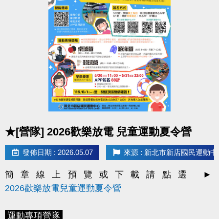
*
現場報名
- 新北市新店國民運動中心一、三樓櫃台
*
線上報名
-
長佳智慧運動中心APP
(
IOS系統
/
2. 每月1日將發放LINE@好友
壽星生日禮100元優惠
Android系統
)
券
！
*
因手機系統或版本等原因，如發生無法使用APP之情
> 限本人生日當月使用，逾期即失效。
形，
> 本券適用於長佳所屬運動中心期課及家教課單筆消費折抵（體驗課
歡迎使用
APP網頁版
程不適用），或免費使用游泳池1次及體適能中心2小時。
https://changjia.sporetrofit.com/
畫面及操作方式同APP；
如有相關問題，歡迎洽詢
* 優惠券之使用方式及相關規定，本公司保有最終解釋
櫃檯人員。
權。
點圖片展開大圖
凡報名本中心期課之學員，即表示同意接受並遵守課
★[營隊] 2026歡樂放電 兒童運動夏令營
程報名辦法及 P.9 課程報名須知等相關規範。
發佈日期 : 2026.05.07
來源 : 新北市新店國民運動中
簡章線上預覽或下載請點選 ►
2026歡樂放電兒童運動夏令營
運動專項營隊