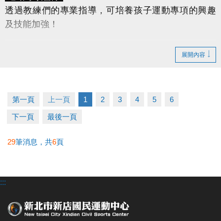
透過教練們的專業指導，可培養孩子運動專項的興趣
及技能加強！
桌球營
(國小一年級～國中三年級)
展開內容
羽球營
(國小一年級～國中三年級)
游泳營
(幼兒3~6歲、兒童7~12歲)
★球類課程限國中、國小在學學生報名，適合基礎入
第一頁
上一頁
1
2
3
4
5
6
門或初階程度的學童報名。
下一頁
最後一頁
★凡於游泳課程時間外，如學員需下水使用泳池設
備，請陪同者依規定陪同下水。
29
筆消息，共
6
頁
早鳥優惠
◆
早鳥報名
期限為
115/5/20(三) 11:00 ~ 115/5/31(日)
:::
22:00
僅開放APP報名
，並享有
88折優惠
。
6/1(一)起，報
名營隊均以原價計算。