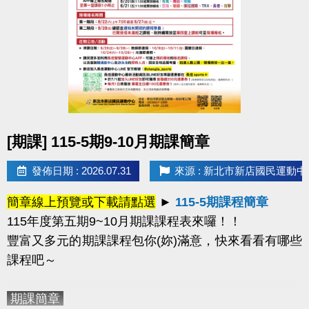
或已綁定敬老卡之民眾，均已建立中心會員帳號。
2.如有學員報名超過一門課程，中心將依報名
時間僅保留第一門課程，並刪除其他課程的報名資
格。
-----------------------------------------------------------------------
---------------------------------------------
樂齡運動課程
(每週二)
APP線上報名
（課程額滿後
點圖片展開大圖
[期課] 115-5期9-10月期課簡章
即自APP系統下架）
適用身分
擇一
：
1.年滿60歲以上長者 或 2.年滿55歲
發佈日期 : 2026.07.31
來源 : 新北市新店國民運動中
以上之原住民長者
課程資訊：
簡章線上預覽或下載請點選
►
115-5期課程簡章
115年度第五期9~10月期課課程表來囉！！
豐富又多元的期課課程包你(妳)滿意
，快來看看有哪些
課程吧～
-----------------------------------------------------------------------
期課簡章
---------------------------------------------