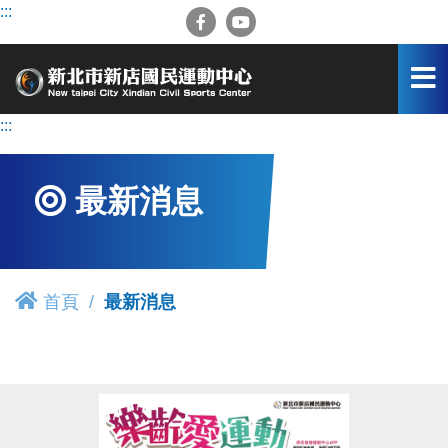
跳
:::
到
主
要
內
容
:::
區
最新消息
首頁
最新消息