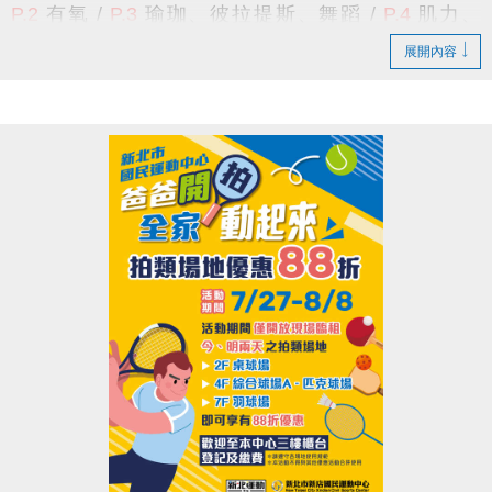
P.2
有氧 /
P.3
瑜珈、彼拉提斯、舞蹈
/
P.4
肌力、
公益服務課程
(須本人出示相關證明)
中心現場報名
TRX
、
技擊
/
P.5
空中瑜珈
、
飛輪
/
P.6
長者
/
適用身分
擇一
：
1.
持有本市低收入戶證明者。
展開內容
P.7
游泳
/
P.8
籃球、羽球 /
P.9
課程報名須知
/
P.10
2. 身心障礙者及其監護人，或必要陪伴
游泳家教班
/
P.11
體適能家教班
/
P.12
球類家教班
者一人。
★課程諮詢專線 :
(02)6637-1800
#300
課務組、
#302
3.
年滿55歲以上長者
。
體適能組、
#305
球館組、
#111
泳池組 或
#9
總機
報名辦法：
採每日登記報名
，且每人每天限報名1堂課
貼心小提醒
期課課程為兩個月一期，無法單堂報名
(1小時)；
喔！
限年滿18歲以上，
請本人持有照片之相關
證件，至本中心
三樓櫃檯
排隊登記報名
，額滿為止。
舊生原班續報資格
課程資訊：
有報名
115-4期原班課程
，並
完成5堂課程
之學員。
>
依
長佳智慧運動中心APP
報課名單為主
，
報課紀錄
可至APP的
會員中心
>
消費紀錄
>
已付款
查詢。
期課報名期限及優惠
-----------------------------------------------------------------------
舊生原班續報期間
8/10(一) 上午11:00起 ~ 8/16(日)
---------------------------------------------