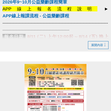
2026年9~10月公益樂齡課程簡章
APP線上報名流程說明
►
APP線上報課流程 - 公益樂齡課程
-----------------------------------------------------------------------
---------------------------------------------
報名日期
8/11 (二) 上午12:00起～8/14 (五) 晚上
10:00止
課程名額有限，額滿即止。
展開內容
報名辦法
1.僅開放
長佳智慧運動中心APP線上報名
，須以
學員姓名
線上報名，
姓名不符視同放棄
。
2.請上課學員於
8/18 (二) ~ 8/24 (一)
限本
人攜帶有照片之身分相關證件，
至
3F櫃檯
確認資格後簽立課程須知單，
才算報名成功喔！
3.
每人限報一門課程
(公益桌球除外)，
額滿
為止。
提醒您
1.曾經報名過
中心期課及公益樂齡的舊生，