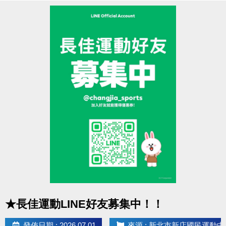
8/18(二)
11:00起開放報名：
籃球、羽球
＊請遵守各場地使用規範
8/19(三)
11:00起開放報名：
肌力
＊本活動不得與其他優惠活動合併使用
8/20(四)
11:00起開放報名：
有氧、舞蹈、飛輪
8/21(五)
11:00起開放報名：
空瑜、瑜珈、彼拉提斯、
提醒您
7/27(一)的拍類場地，於前一天7/26(日)就可
TRX、長者、技擊
以來3F櫃台預約享88折優惠囉！
現場報名期間
本活動如有未盡事宜，本中心保有修正、補充及解釋
第一階段：
8/22(六) 上午 7:00 起至8/27(四) 止。
本活動內容之權利。
第二階段：
8/28(五)
確認並
通知未開班的課程學員
；
如有相關問題歡迎來電洽詢(02)6637-1800 分機305、
已開班但未滿班
之課程，則持續開放至
第
302
四堂上課前
可至
現場報名
。
近期公告/活動
* 停課日期：
9/25(五)～9/28(一)
教師節連假、
10/9(五)
點圖片展開大圖
★長佳運動LINE好友募集中！！
～10/11(日)
國慶日連假、
10/24(六)～10/26(一)
光復
節連假。
發佈日期 : 2026.07.01
來源 : 新北市新店國民運動中