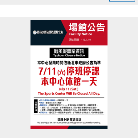
►7–8月共 15 場，全程免費、名額有限。
►場次遍及雙溪、林口、三重、石門、鶯歌、五股、
三峽、貢寮、蘆洲、新莊、樹林、汐止等地
►完整場次時間地點等相關資訊，歡迎查閱新北市衛
生局的
fb活動貼文
立即報名：
https://forms.gle/F5btZG1F8UzFPjH48
活動洽詢：黃先生 0916-234-164
主辦單位：新北市政府衛生局、新北市社區心理衛生
中心
協辦單位：漫話科技股份有限公司
點圖片展開大圖