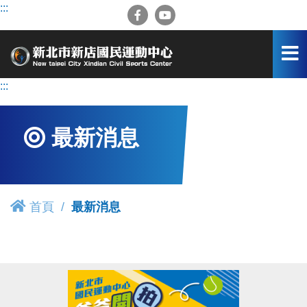
跳
:::
到
主
要
內
容
:::
區
最新消息
首頁
最新消息