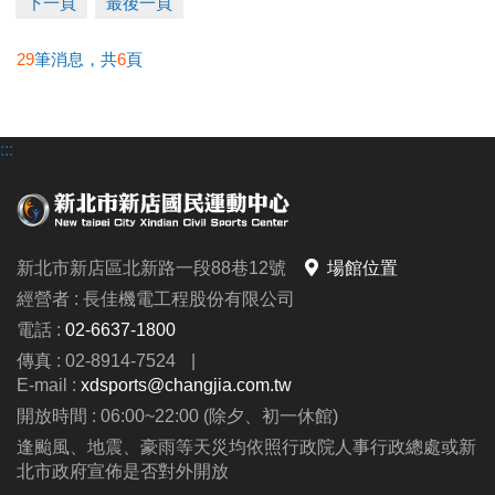
下一頁
最後一頁
發票至1F櫃台辦理退費。
•
長租場地
：遞延至下一期長租場地使用；若不續租則
29
筆消息，共
6
頁
由簽約者本人到場辦理退費。
造成不便 敬請見諒
:::
新北市新店區北新路一段88巷12號
場館位置
經營者 : 長佳機電工程股份有限公司
電話 :
02-6637-1800
傳真 : 02-8914-7524
|
E-mail :
xdsports@changjia.com.tw
開放時間 : 06:00~22:00 (除夕、初一休館)
逢颱風、地震、豪雨等天災均依照行政院人事行政總處或新
北市政府宣佈是否對外開放