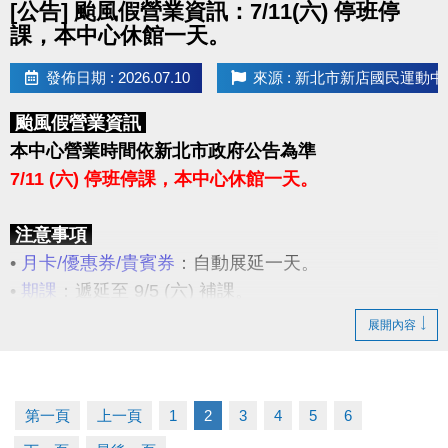
[公告] 颱風假營業資訊：7/11(六) 停班停
課，本中心休館一天。
發佈日期 : 2026.07.10
來源 : 新北市新店國民運動中
颱風假營業資訊
本中心營業時間依新北市政府公告為準
7/11 (六) 停班停課，本中心休館一天。
注意事項
•
月卡/優惠券/貴賓券
：自動展延一天。
•
期課
：遞延至 9/5 (六) 補課。
•
臨租場地
：可辦理遞延至10/10 (六) 原預約場地及時
展開內容
段使用，或辦理退費。
1.遞延：於 7/31(五) 前，請場地預約者本人至3F櫃
台辦理場地遞延登記。
第一頁
上一頁
1
2
3
4
5
6
2.退費：於場館營運期間內，請場地預約者本人攜帶