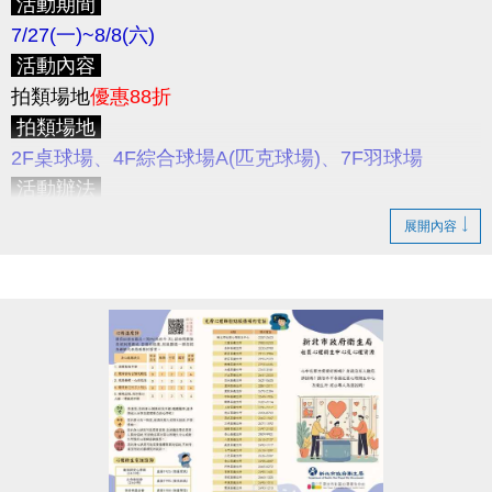
活動期間
7/27(一)~8/8(六)
活動內容
拍類場地
優惠88折
拍類場地
2F桌球場、4F綜合球場A(匹克球場)、7F羽球場
活動辦法
活動期間
僅開放現場臨租今、明兩天之拍類球場
，歡
展開內容
迎至
3F櫃台
登記及繳費。
注意事項
＊請遵守各場地使用規範
＊本活動不得與其他優惠活動合併使用
提醒您
7/27(一)的拍類場地，於前一天7/26(日)就可
以來3F櫃台預約享88折優惠囉！