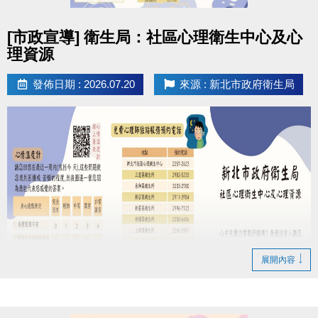
本活動如有未盡事宜，本中心保有修正、補充及解釋
本活動內容之權利。
點圖片展開大圖
[市政宣導] 衛生局：社區心理衛生中心及心
如有相關問題歡迎來電洽詢(02)6637-1800 分機305、
理資源
302
發佈日期 : 2026.07.20
來源 : 新北市政府衛生局
展開內容