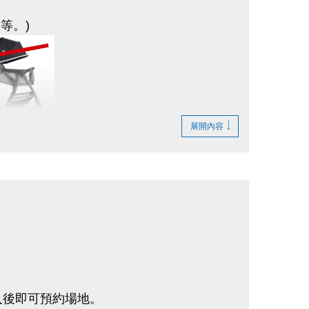
等。)
人士詐騙。
展開內容
；
入後即可預約場地。