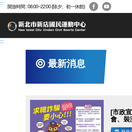
跳
:::
開放時間 : 06:00~22:00 (除夕、初一休館)
到
主
要
內
容
:::
區
最新消息
[市政
會、裝
發佈日期