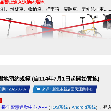
品禁止進入泳池內場地
冰鞋、滑板車、收納箱、行李箱、腳踏車、嬰幼兒推車......
覺，切勿輕信來路不明的訊息。
不明連結、提供個人資料或進行任何匯款，以免遭不法
疑慮或發現疑似假訊息，請立即與本中心查證。
小編、來電洽詢(02)6637-1800，或至本中心櫃檯確認。
用者：限使用運動中心泳池專用輪椅
配合，一起守護資訊安全！
後，將個人的輪椅停放在輪椅區，並更換泳池專用輪椅
行保管個人財物，運動中心不負保管責任。
 場地預約規範 (自114年7月1日起開始實施)
使用之
收納箱、行李箱、嬰幼兒推車等
設備
，
 : 2025.05.07
來源 : 新北市新店國民運動中心
泳池無障礙通道旁的空地 - 暫放區
，
請隨身攜帶或租用鑰匙式置物櫃，
中心不負保管責任
。
約
載
長佳智慧運動中心 APP
(
IOS系統
/
Android系統
)
，登