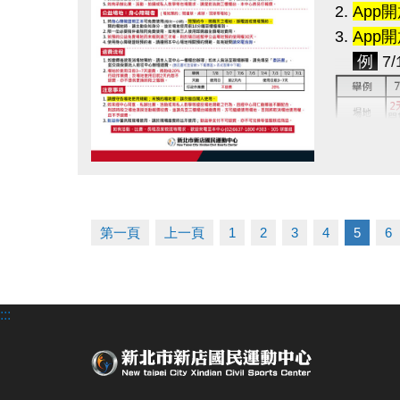
2.
App
3.
App
例
7/
4. 場地
5.
App
點圖片展開大圖
請，請參
第一頁
上一頁
1
2
3
4
5
6
現場預
1.
僅限
2. 請
:::
3. 如
後請恢復
4. 敦