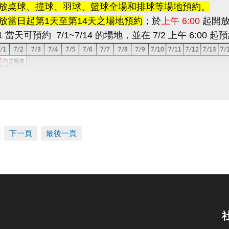
開放桌球、撞球、羽球、籃球全場和排球等場地預約。
開放當日起第1天至第14天之場地預約
；於
上午 6:00
起開放
1 當天可預約 7/1~7/14 的場地，並在 7/2 上午 6:00 起預
預約
每次限制1小時
，同帳號一天最多可預約2小時，但是
採線上信用卡付費
，於繳費後若如無法使用場地，請盡速
考下方退費流程。
下一頁
最後一頁
約
營業時間：
6:00~22:00
預約今、明兩天之場地。
於櫃台預約場地並立即繳費；
如欲取消預約，恕不退費，亦
需調降籃球框或使用排球場，請提前告知，並於當天使用場
原狀。
親睦鄰優惠方案：僅提供預約今、明兩天之場地，且須立即