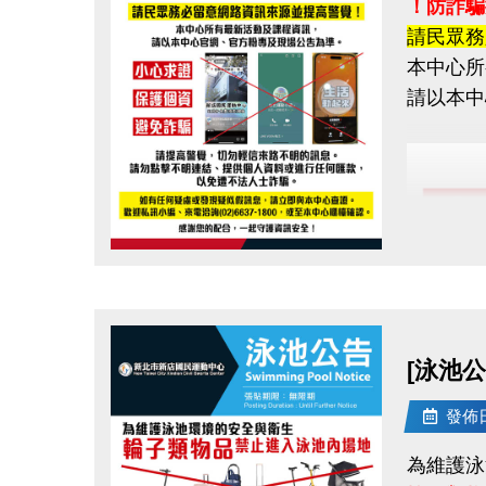
！防詐騙
請民眾務
本中心所
請以本中
點圖片展開大圖
[泳池
發佈日期
為維護泳