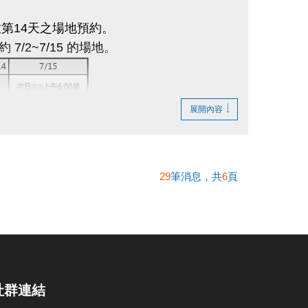
第14天之場地預約。
約 7/2~7/15 的場地。
展開內容
必須為不同場
。
至中心櫃台辦理退費，逾時則不受理退費申
29
筆消息，共
6
頁
不提供更換時段之服務。
地時，需自行手動調降或架設排球網，於使用
社群連結
繳費，怒不接受線上及電話預約。