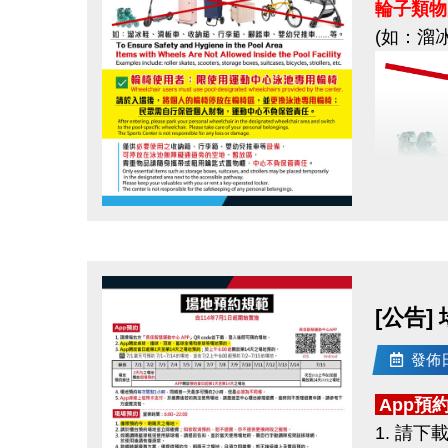
輪子類物
(如：溜
請提高警
請勿點擊
如有任何
歡迎私訊
輪椅使
點圖片展開大圖
感謝您的
請於入場
民眾需自
[公告]
僅供
必要
發佈日期
可停放在
貴重物品
App預
1. 請下