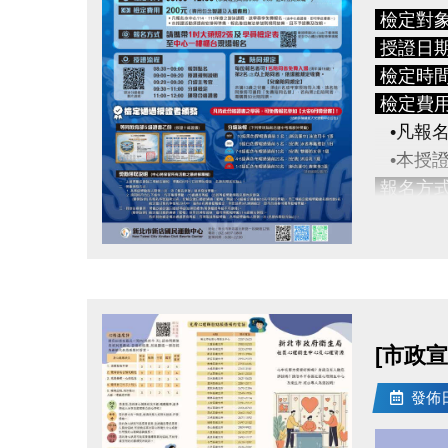
檢定對
​授證日
檢定時
檢定費
•凡報名
•本授證
報名方
授證流
點圖片展開大圖
08:30 ~
09:00 
09:20 
[市政
09:30 ~
11:00 
發佈日期
游泳分