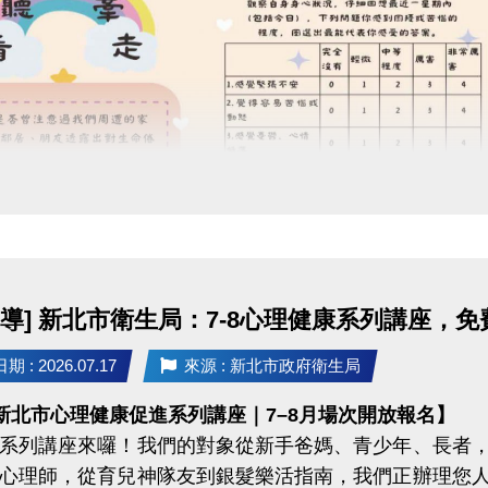
獎勵名額為三場檢定總和，獎勵自5月17日起開始發放
領取方式：
等級獎勵每人限領一次，依「報名序號」排序發放獎勵。
同時符合以下條件，方可獲得獎勵：(1)通過該等級 (2)該
明] 若報名序號為第30名，於檢定當日最終通過「藍帽」等
定藍帽獎勵總名額尚餘9名，檢定當日報名序號前29名中
符合資格可獲得藍帽獎勵。
注意事項：獎勵以檢定當日最終等級為領取標準(限領最終
明] 檢定當日最終通過「藍帽」並符合領取資格，僅可領藍
他檢定場次通過更高等級，可領取該等級獎勵，各
宣導] 新北市衛生局：7-8心理健康系列講座，
。
 : 2026.07.17
來源 : 新北市政府衛生局
年新北市心理健康促進系列講座｜7–8月場次開放報名】
系列講座來囉！我們的對象從新手爸媽、青少年、長者
心理師，從育兒神隊友到銀髮樂活指南，我們正辦理您