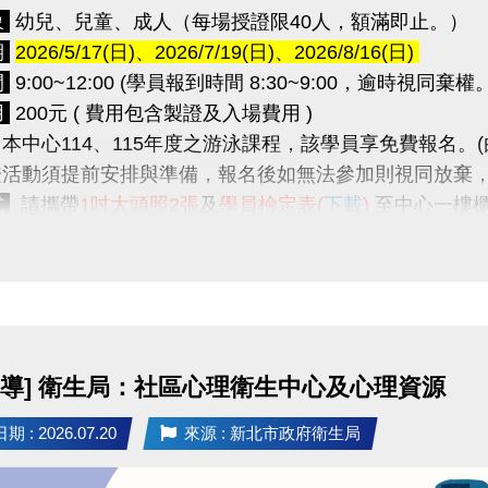
象
幼兒、兒童、成人（每場授證限40人，額滿即止。）
期
2026/5/17(日)、2026/7/19(日)、2026/8/16(日)
間
9:00~12:00 (學員報到時間 8:30~9:00，逾時視同棄權。
用
200元 ( 費用包含製證及入場費用 )
本中心114、115年度之游泳課程，該學員享免費報名。
活動須提前安排與準備，報名後如無法參加則視同放棄
式
請攜帶
1吋大頭照2張
及
學員檢定表(
下載
)
至中心一樓
程
 09:00 報到點名
~ 09:20 授證規則說明
~ 09:30 介紹主考官
宣導] 衛生局：社區心理衛生中心及心理資源
 11:00 分級檢定
~ 12:00 頒發合格證書
 : 2026.07.20
來源 : 新北市政府衛生局
級檢定內容傳送門
https://reurl.cc/Wbxkry