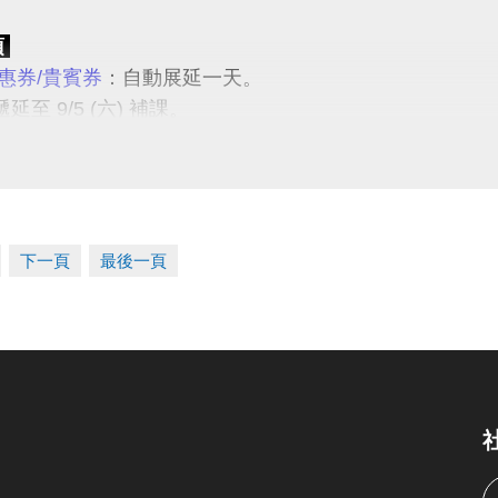
項
惠券/貴賓券
：自動展延一天。
延至 9/5 (六) 補課。
地
：可辦理遞延至10/10 (六) 原預約場地及時段使用，
：於 7/31(五) 前，請場地預約者本人至3F櫃台辦理場地
：於場館營運期間內，請場地預約者本人攜帶發票至1F
地
：遞延至下一期長租場地使用；若不續租則由簽約者本
下一頁
最後一頁
 敬請見諒