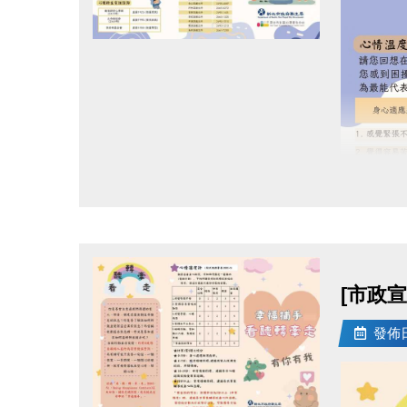
陪同規
每位報名
點圖片展開大圖
【兒童陪
未滿13
需購買5
檢定通
1. 等同
2.
分級
10級黑色
9級白色
[市政
7-8級藍
4-6級黃
發佈日期
1-3級紅
獎勵領