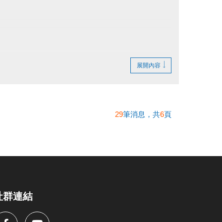
或辦理退費。
展開內容
遞延登記。
櫃台辦理退費。
人到場辦理退費。
29
筆消息，共
6
頁
社群連結