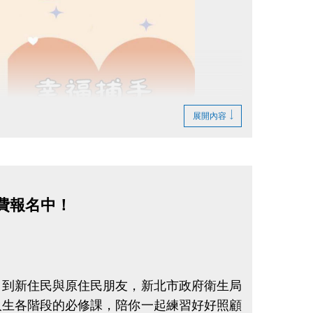
，名額有限送完為止。
等級獎勵領取名額尚未額滿
級 (7-8級檢定通過前10名可領取獎勵)，
，僅有8名通過藍帽檢定，則您為第9名通過
展開內容
等級不可選擇)。
帽獎勵 (1-6級無法領取)。
等級獎勵每人限領一次 (名額有限送
免費報名中！
，到新住民與原住民朋友，新北市政府衛生局
人生各階段的必修課，陪你一起練習好好照顧