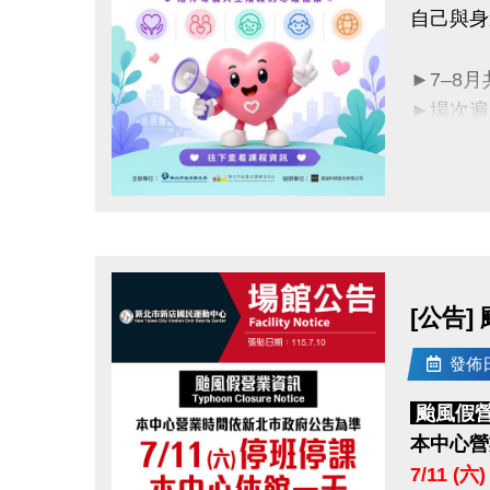
自己與身
►7–8
►場次遍
►完整場
立即報名
點圖片展開大圖
活動洽詢：
主辦單位
協辦單位
[公告]
發佈日期
颱風假
本中心營
7/11 