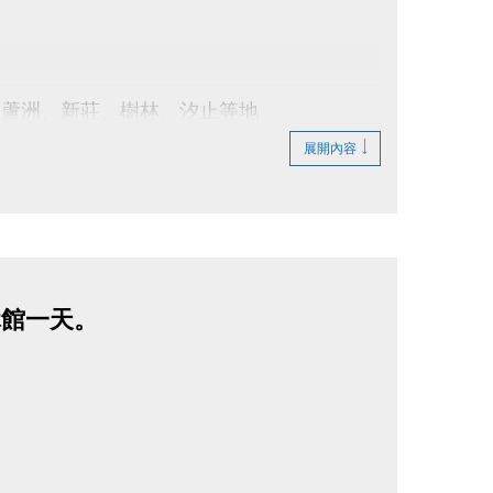
、蘆洲、新莊、樹林、汐止等地
動貼文
展開內容
休館一天。