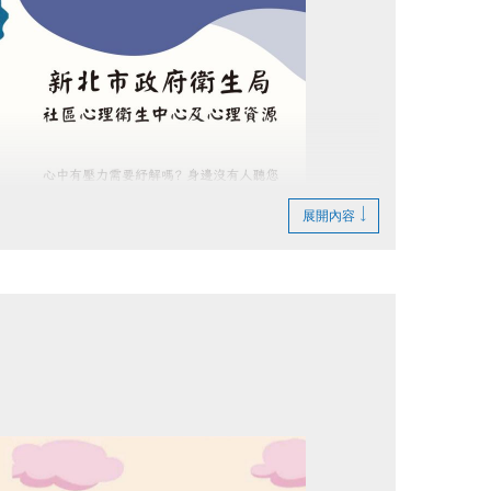
上陪同者，依場館規定收費。
適用「免費陪同名額」，若有第2名陪同者，
展開內容
)