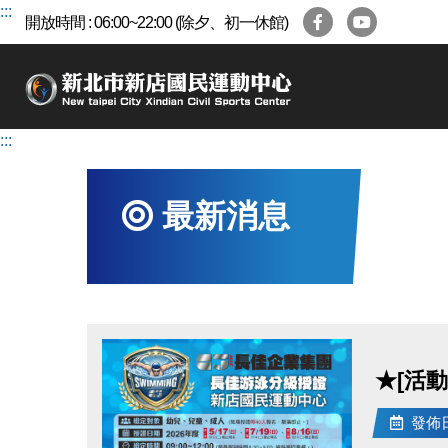
跳
:::
開放時間 : 06:00~22:00 (除夕、初一休館)
到
主
要
內
容
:::
區
最新消息
★[活
發佈日期