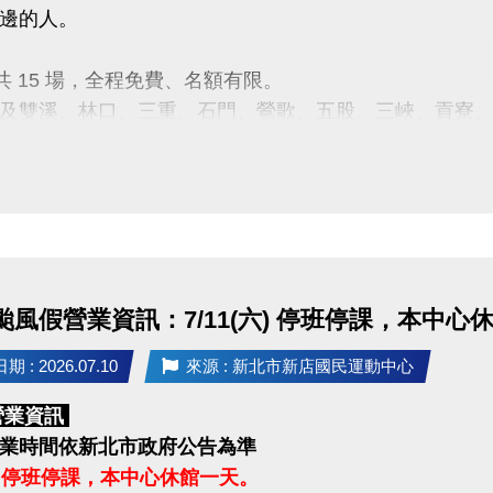
邊的人。
月共 15 場，全程免費、名額有限。
及雙溪、林口、三重、石門、鶯歌、五股、三峽、貢寮
次時間地點等相關資訊，歡迎查閱新北市衛生局的
fb活
：
https://forms.gle/F5btZG1F8UzFPjH48
黃先生 0916-234-164
：新北市政府衛生局、新北市社區心理衛生中心
：漫話科技股份有限公司
 颱風假營業資訊：7/11(六) 停班停課，本中心
 : 2026.07.10
來源 : 新北市新店國民運動中心
營業資訊
業時間依新北市政府公告為準
(六) 停班停課，本中心休館一天。