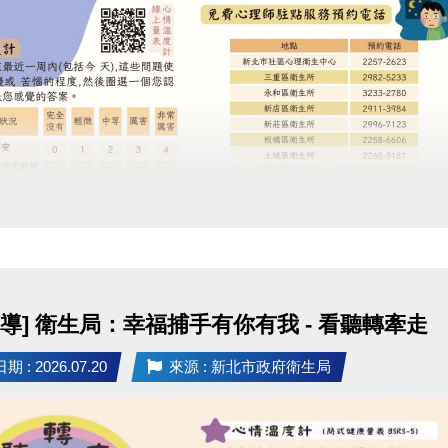
定
者可1名陪同者免費入場 (須年滿18歲)，第2名 (含)以
同規定】
歲之兒童，須由1名成年家長陪同入場，該名陪同家長可
0元陪同票。
過授證者頒發
教育部 5 級證書乙份 (
授證十級證書
)
泳帽及新店運中專屬額外獎勵
：
膠帽通過前 3 名：[新店運中] 泳池月卡 1張
膠帽通過前 5 名：[安湧] 泳者專屬禮包 1份
宣導] 衛生局：幸福捕手有你有我 - 看聽轉牽走
色布帽通過前10名：[安湧] 雙層防水袋 1個
色布帽通過前20名：[安湧] 沐浴乳 1瓶
 : 2026.07.20
來源 : 新北市政府衛生局
色布帽通過前30名：[新店運中] 貴賓券3張 (使用期限2個月
取說明
(中心將保留所有活動之最終解釋權)