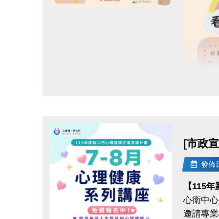
一、上述
點圖片展開大圖
二、獎勵
1. 各
2. 須
[舉例說
而三場檢
檢定，即
三、其他
[舉例說
若於其
[市政
完為止)
發佈日期
【115
心衛中心
邀請專業