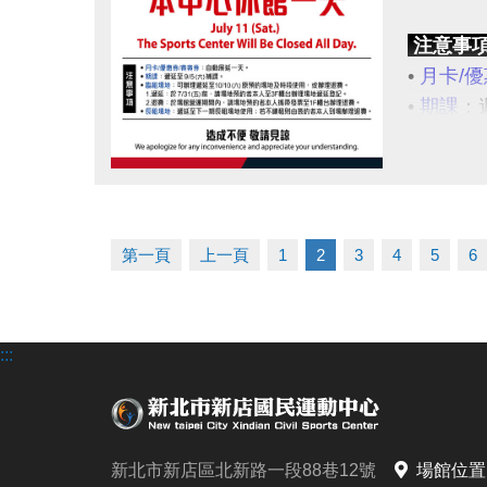
注意事
•
月卡/優
•
期課
：遞
•
臨租場
1.遞延
點圖片展開大圖
2.退費
•
長租場
第一頁
上一頁
1
2
3
4
5
6
造成不便
:::
新北市新店區北新路一段88巷12號
場館位置