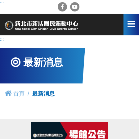
跳
:::
到
主
要
內
容
:::
區
最新消息
首頁
最新消息