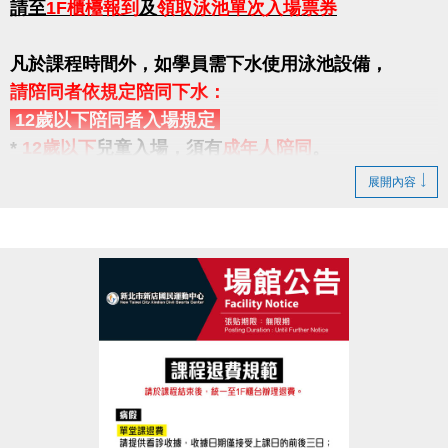
請至
1F櫃檯報到
及
領取泳池單次入場票券
凡於課程時間外，如學員需下水使用泳池設備，
請陪同者依規定陪同下水：
12歲以下陪同者入場規定
*
12歲以下
兒童入場，須有
成年人陪同
。
*
未滿7歲
之幼童入場，均須有
成年人陪同下水
。
展開內容
(法定成年人年齡為18歲以上)
自113年7月1日起，中心將提供當天上課之學童的
陪同
者一名，
可免費入場陪同下水
，不需另行購票下水。
如陪同者超過一人(含4歲以上幼童) ，則需至一樓櫃台
購票入場。
如陪同者無法依規定陪同，請學員於課程結束後離
場。