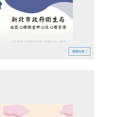
上陪同者，依場館規定收費。
適用「免費陪同名額」，若有第2名陪同者，
展開內容
)