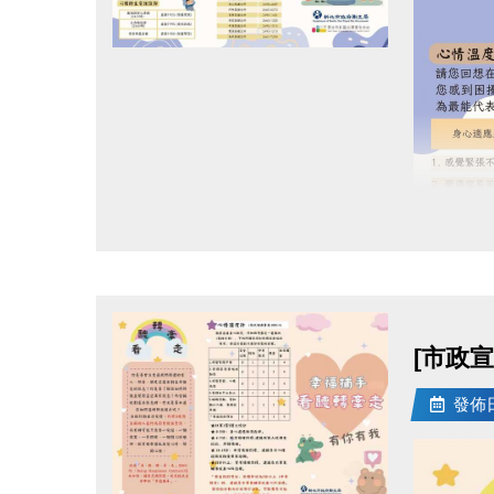
陪同規
每位報名
點圖片展開大圖
【兒童陪
未滿13
需購買5
檢定通
1. 等同
2.
分級
10級黑色
9級白色
[市政
7-8級藍
4-6級黃
發佈日期
1-3級紅
獎勵領