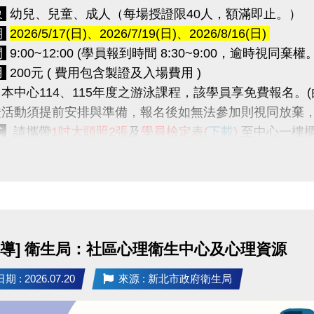
象
幼兒、兒童、成人（每場授證限40人，額滿即止。）
期
2026/5/17(日)、2026/7/19(日)、2026/8/16(日)
間
9:00~12:00 (學員報到時間 8:30~9:00，逾時視同棄權。
用
200元 ( 費用包含製證及入場費用 )
本中心114、115年度之游泳課程，該學員享免費報名。
活動須提前安排與準備，報名後如無法參加則視同放棄
式
請攜帶
1吋大頭照2張
及
學員檢定表(
下載
)
至中心一樓
程
 09:00 報到點名
~ 09:20 授證規則說明
~ 09:30 介紹主考官
宣導] 衛生局：社區心理衛生中心及心理資源
 11:00 分級檢定
~ 12:00 頒發合格證書
 : 2026.07.20
來源 : 新北市政府衛生局
級檢定內容傳送門
https://reurl.cc/Wbxkry