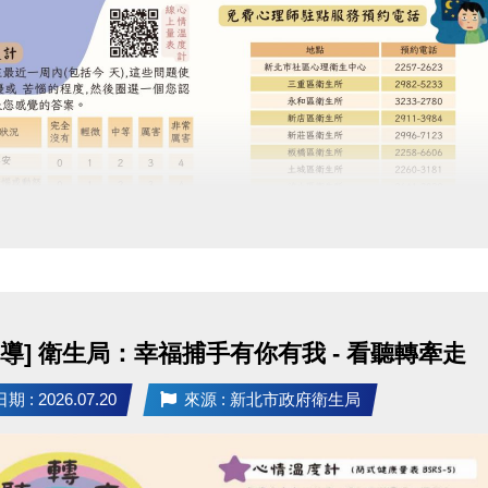
定
者可1名陪同者免費入場 (須年滿18歲)，第2名 (含)以
同規定】
歲之兒童，須由1名成年家長陪同入場，該名陪同家長可
0元陪同票。
過授證者頒發
教育部 5 級證書乙份 (
授證十級證書
)
泳帽及新店運中專屬額外獎勵
：
膠帽通過前 3 名：[新店運中] 泳池月卡 1張
膠帽通過前 5 名：[安湧] 泳者專屬禮包 1份
宣導] 衛生局：幸福捕手有你有我 - 看聽轉牽走
色布帽通過前10名：[安湧] 雙層防水袋 1個
色布帽通過前20名：[安湧] 沐浴乳 1瓶
 : 2026.07.20
來源 : 新北市政府衛生局
色布帽通過前30名：[新店運中] 貴賓券3張 (使用期限2個月
取說明
(中心將保留所有活動之最終解釋權)