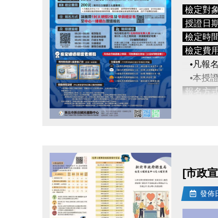
檢定對
​授證日
檢定時
檢定費
•凡報名
•本授證
報名方
授證流
點圖片展開大圖
08:30 ~
09:00 
09:20 
[市政
09:30 ~
11:00 
發佈日期
游泳分