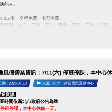
邊的人。
月共 15 場，全程免費、名額有限。
及雙溪、林口、三重、石門、鶯歌、五股、三峽、貢寮
次時間地點等相關資訊，歡迎查閱新北市衛生局的
fb活
：
https://forms.gle/F5btZG1F8UzFPjH48
黃先生 0916-234-164
：新北市政府衛生局、新北市社區心理衛生中心
：漫話科技股份有限公司
 颱風假營業資訊：7/11(六) 停班停課，本中心
 : 2026.07.10
來源 : 新北市新店國民運動中心
營業資訊
業時間依新北市政府公告為準
(六) 停班停課，本中心休館一天。