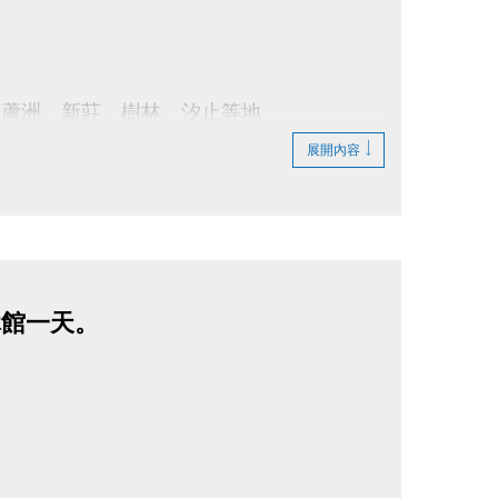
、蘆洲、新莊、樹林、汐止等地
動貼文
展開內容
休館一天。