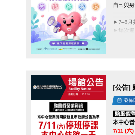
自己與身
►7–8
►場次遍
►完整場
立即報名
點圖片展開大圖
活動洽詢：
主辦單位
協辦單位
[公告]
發佈日期
颱風假
本中心營
7/11 