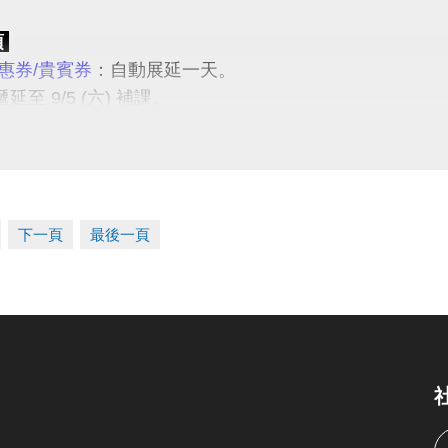
項
惠券/貴賓券
：自動展延一天。
延至 9/5 (六) 補課。
地
：可辦理遞延至10/10 (六) 原預約場地及時段使用，
：於 7/31(五) 前，請場地預約者本人至3F櫃台辦理場地
：於場館營運期間內，請場地預約者本人攜帶發票至1F
地
：遞延至下一期長租場地使用；若不續租則由簽約者本
下一頁
最後一頁
 敬請見諒