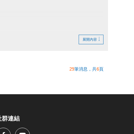
或辦理退費。
展開內容
遞延登記。
櫃台辦理退費。
人到場辦理退費。
29
筆消息，共
6
頁
社群連結