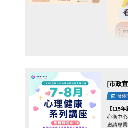
一、上述
點圖片展開大圖
二、獎勵
1. 各
2. 須
[舉例說
而三場檢
檢定，即
三、其他
[舉例說
若於其
[市政
完為止)
發佈日期
【115
心衛中心
邀請專業