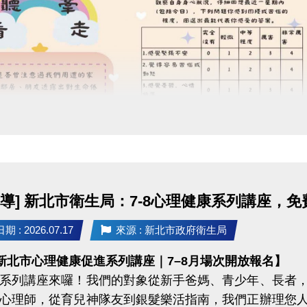
獎勵名額為三場檢定總和，獎勵自5月17日起開始發放
領取方式：
等級獎勵每人限領一次，依「報名序號」排序發放獎勵。
同時符合以下條件，方可獲得獎勵：(1)通過該等級 (2)該
明] 若報名序號為第30名，於檢定當日最終通過「藍帽」等
定藍帽獎勵總名額尚餘9名，檢定當日報名序號前29名中
符合資格可獲得藍帽獎勵。
注意事項：獎勵以檢定當日最終等級為領取標準(限領最終
明] 檢定當日最終通過「藍帽」並符合領取資格，僅可領藍
他檢定場次通過更高等級，可領取該等級獎勵，各
宣導] 新北市衛生局：7-8心理健康系列講座，
。
 : 2026.07.17
來源 : 新北市政府衛生局
年新北市心理健康促進系列講座｜7–8月場次開放報名】
系列講座來囉！我們的對象從新手爸媽、青少年、長者
心理師，從育兒神隊友到銀髮樂活指南，我們正辦理您