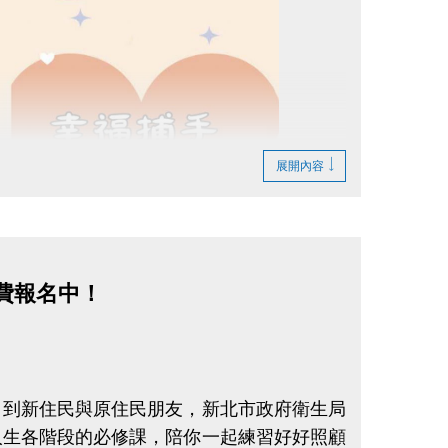
，名額有限送完為止。
等級獎勵領取名額尚未額滿
級 (7-8級檢定通過前10名可領取獎勵)，
，僅有8名通過藍帽檢定，則您為第9名通過
展開內容
等級不可選擇)。
帽獎勵 (1-6級無法領取)。
等級獎勵每人限領一次 (名額有限送
免費報名中！
，到新住民與原住民朋友，新北市政府衛生局
人生各階段的必修課，陪你一起練習好好照顧