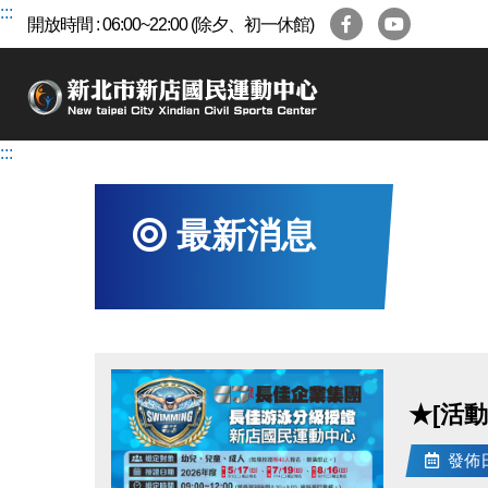
跳
:::
開放時間 : 06:00~22:00 (除夕、初一休館)
到
主
要
內
容
:::
區
最新消息
★[活
發佈日期