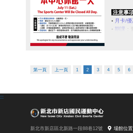
注意事
•
月卡/優
•
期課
：遞
•
臨租場
1.遞延
點圖片展開大圖
2.退費
•
長租場
第一頁
上一頁
1
2
3
4
5
6
造成不便
:::
新北市新店區北新路一段88巷12號
場館位置