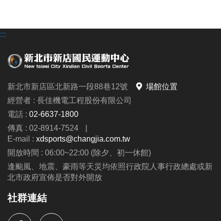
地，請盡速至中心櫃台辦理退費，逾時則不受理退費
申請，請參考下方退費流程。
:::
現場預約
營業時間：
6:00~22:00
1.
僅限預約今、明兩天之場地。
2. 請於櫃台預約場地並立即繳費；
如欲取消預約，恕
新北市新店區北新路一段88巷12號
場館位置
不退費，亦不提供更換時段之服務。
經營者 : 長佳機電工程股份有限公司
3. 如需調降籃球框或使用排球場，請提前告知，並於
電話 :
02-6637-1800
當天使用場地時，需自行手動調降或架設排球網，於
傳真 : 02-8914-7524
|
使用後請恢復原狀。
E-mail :
xdsports@changjia.com.tw
4. 敦親睦鄰優惠方案：僅提供預約今、明兩天之場
開放時間 : 06:00~22:00 (除夕、初一休館)
地，且須立即繳費，怒不接受線上及電話預約。
逢颱風、地震、豪雨等天災均依照行政院人事行政總處或新
5.
如有承辦比賽、活動、拍攝或私人教學等包場需
北市政府宣佈是否對外開放
求，請提前洽詢三樓櫃台，本中心將另行報價。
社群連結
公益場地：身心障礙者
( 場地預約：限撞球、桌球、