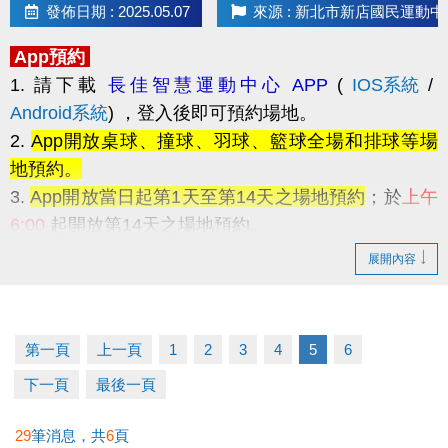
發佈日期 : 2025.05.07
來源 : 新北市新店國民運動中
App預約
1. 請下載
長佳智慧運動中心 APP
(
IOS系統
/
Android系統
)
，登入後即可預約場地。
2.
App開放桌球、撞球、羽球、籃球全場和排球等場
地預約。
3.
App開放當日起第1天至第14天之場地預約
；於
上午
6:00
起開放第14天之場地預約。
例
7/1 當天可預約 7/1~7/14 的場地，並在 7/2 上
展開內容
午 6:00 起預約 7/2~7/15 的場地。
第一頁
上一頁
1
2
3
4
5
6
4. 場地預約
每次限制1小時
，同帳號一天最多可預約2
下一頁
最後一頁
小時，但是
必須為不同場
。
29
筆消息，共
6
頁
5.
App採線上信用卡付費
，於繳費後若如無法使用場