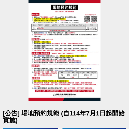
請於入場後，將個人的輪椅停放在輪椅區，並更換泳
池專用輪椅；
民眾需自行保管個人財物，運動中心不負保管責任。
僅供
必要使用之
收納箱、行李箱、嬰幼兒推車等
設
備
，
可停放在泳池無障礙通道旁的空地 - 暫放區
，
貴重物品請隨身攜帶或租用鑰匙式置物櫃，
中心不負
保管責任
。
點圖片展開大圖
[公告] 場地預約規範 (自114年7月1日起開始
實施)