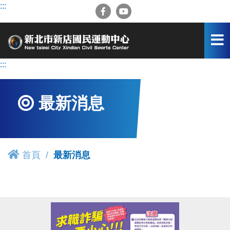
跳
:::
到
主
要
內
容
:::
區
最新消息
首頁
最新消息