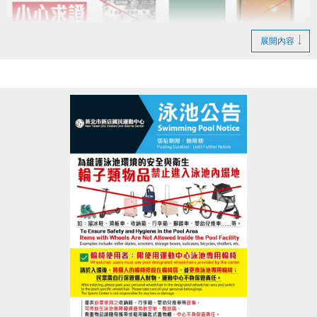
展開內容
請提高警覺，切勿輕信來路不明的訊息。
請勿點擊不明連結、提供個人資料或進行任何匯款，
以免遭不法人士詐騙。
如有任何疑慮或發現疑似假訊息，請立即與本中心查
證。
歡迎私訊小編、來電洽詢(02)6637-1800，或至本中心
櫃檯確認。