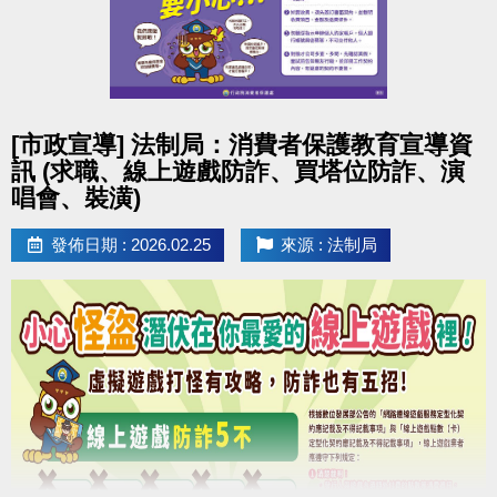
點圖片展開大圖
[市政宣導] 法制局：消費者保護教育宣導資
訊 (求職、線上遊戲防詐、買塔位防詐、演
唱會、裝潢)
發佈日期 : 2026.02.25
來源 : 法制局