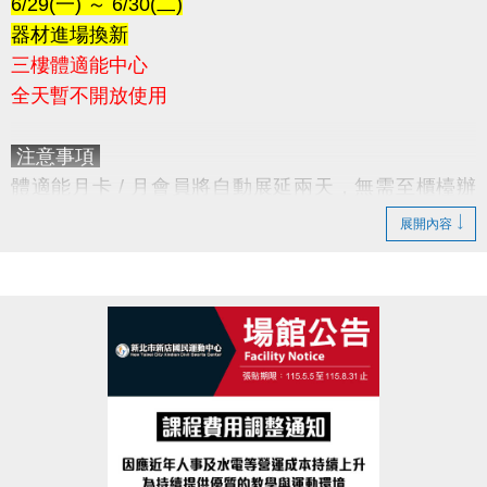
6/29(一) ～ 6/30(二)
器材進場換新
三樓體適能中心
全天暫不開放使用
注意事項
體適能月卡 / 月會員將自動展延兩天，無需至櫃檯辦
理。
展開內容
造成不便，敬請見諒。
感謝您的配合