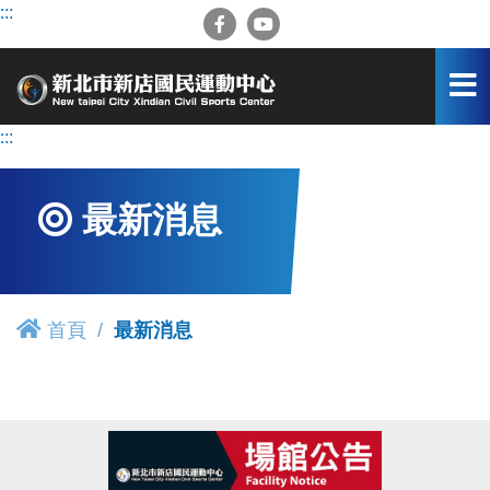
跳
:::
到
主
要
內
容
:::
區
最新消息
首頁
最新消息