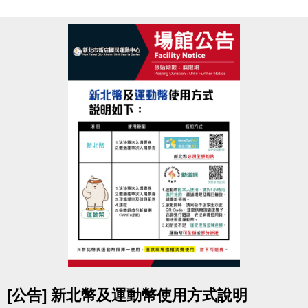
室
競賽地點
新北市新店國民運動中心
3F體適能中心
參賽資格
須年滿18歲以上，無心血管疾病或危險性慢性疾病
者。
(參賽者務必審慎評估，如因身體疾病不適本活動者請
勿報名。)
報名辦法
於活動報名期間，
攜帶1吋大頭照
至
中心3F櫃台
申辦
體適能中心月卡1,500元
(總價值2,250元起)
即可免費報名參加減脂競賽，
參賽選手須本人報名填寫
活動報名表
及
參賽切結書
。
超值好康
點圖片展開大圖
[公告] 新北幣及運動幣使用方式說明
1. 體適能中心月卡1張
(原價1,500元/人)