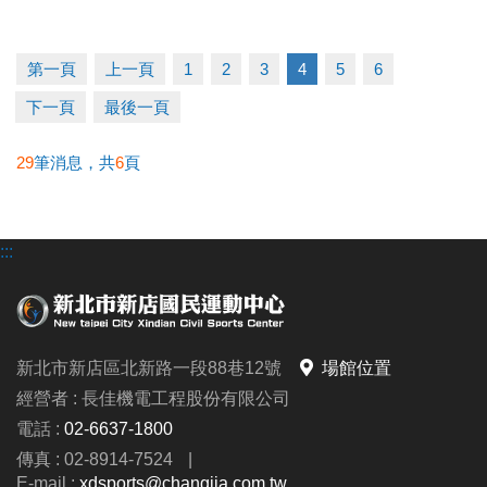
2. 體適能1v1家教課：優惠價 11,400元/10堂
(原價
12,000元/10堂)
第一頁
上一頁
1
2
3
4
5
6
成績公佈
下一頁
最後一頁
2026/6/23 (二) 18:00 前
，競賽結果將張貼於中心三
29
筆消息，共
6
頁
樓，並同步公告於中心官網及官方fb粉專。
領獎日期
:::
2026/6/24 (三) ~ 6/30 (二) 6:00~21:00止
請得獎人攜帶本活動月卡及身分證，於期間內至中心
三樓櫃台簽收領獎；如逾期未領取獎項，則視同放棄
獎項，不再補發；主辦單位則保有處理任何未兌換獎
新北市新店區北新路一段88巷12號
場館位置
項之權利。
經營者 : 長佳機電工程股份有限公司
電話 :
02-6637-1800
►本中心保有最終修改、活動解釋及取消本活動之權
傳真 : 02-8914-7524
|
利；參加者於參加活動同時，即同意接受並遵守此活
E-mail :
xdsports@changjia.com.tw