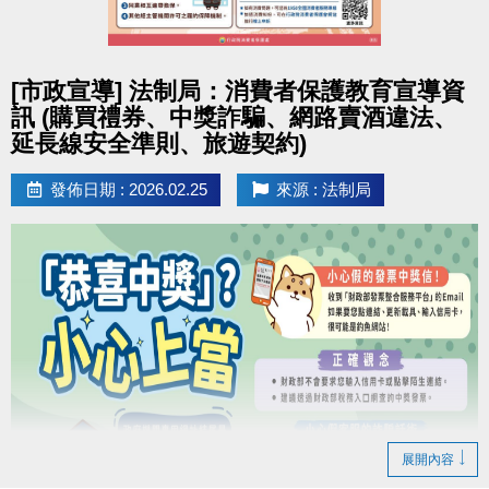
男、女子組各取前3名，男女綜合排名取總冠軍1名。
扣抵方式
競賽排名及獎項如下： ( 量測時須穿著輕便衣物，
1.運動幣
限本人使用
，
請於1小時內進行抵用
，超過
點圖片展開大圖
並配合教練指示。)
期限及隔日無效，請重新領券。
[市政宣導] 法制局：消費者保護教育宣導資
2.欲抵用時，請向合作店家出示此QR-Code，並提供
訊 (購買禮券、中獎詐騙、網路賣酒違法、
分組排名
簡訊驗證碼予店員進行驗證，完成消費抵用後，無法
延長線安全準則、旅遊契約)
冠軍：
[船井] 動力式肌肉刺激器
退還運動幣。
發佈日期 : 2026.02.25
來源 : 法制局
亞軍：
[船井] 酸痛按摩機尊爵款
3.如折抵不足，
僅受理現金補差額
。
季軍：
[快樂夥伴] 亞瑟士慢跑鞋 GT-1000
> 運動幣
可全額
或
部分折抵
> 運動幣民眾使用說明
https://reurl.cc/npVxrn
綜合排名
[加碼獎] 總冠軍 1 名：
[火星計畫] 火神無線
吹風機
※新北幣與運動幣限擇一使用，
僅供現場臨櫃消費使
用，皆不可退費。
參賽優惠
於競賽期間內，參賽者出示本活動之月卡，即可享有
下列優惠：
展開內容
1. 身體組成分析檢測：優惠價 150元/次
(原價200元/次)