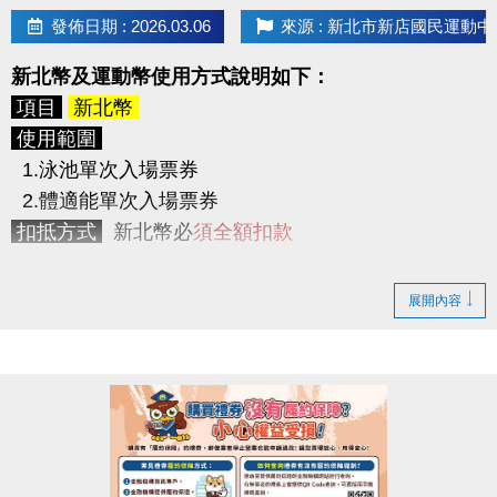
> 使用期限為5/8(五) ~ 6/11(四)，共
35天
，於使用
發佈日期 : 2026.03.06
來源 : 新北市新店國民運動中
期間內可不限次數不限時間進出3F體適能中心。
2. 身體組成分析檢測2次
新北幣及運動幣使用方式說明如下：
(原價200元/次，2次共400元。)
> 初測及尾測2次，並提供測量報告。
項目
新北幣
3. LP SUPPORT 肌力訓練帶1條
使用範圍
(原價350元起)
1.泳池單次入場票券
競賽檢測
2.體適能單次入場票券
請參賽者於下列時間內至
3F櫃台報到測量
，量測時須
扣抵方式
新北幣必
須全額扣款
穿著輕便衣物，並配合教練指示。
逾時測量視同放棄參賽資格。
項目
運動幣
展開內容
初測
5/1 (五) ~ 5/7 (四) 10:00 ~ 21:00
使用範圍
尾測
6/12 (五) ~ 6/18 (四) 10:00 ~ 21:00
1.泳池單次入場票券
2.體適能單次入場票券
競賽方式
3.現場場地及球具租借
依初測及尾測的體脂率做比較，以
體指率下降百分比
4.課程
依序排名，
5.身體組成分析檢測(TANITA系統)