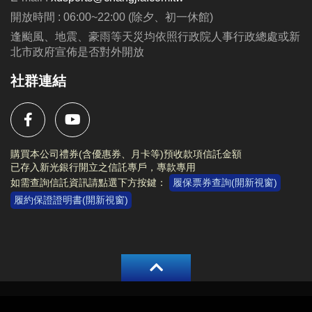
動辦法與注意事項等規範。
開放時間 : 06:00~22:00 (除夕、初一休館)
活動內容及注意事項等相關資訊，請詳閱
活動海報
。
逢颱風、地震、豪雨等天災均依照行政院人事行政總處或新
北市政府宣佈是否對外開放
社群連結
購買本公司禮券(含優惠券、月卡等)預收款項信託金額
已存入新光銀行開立之信託專戶，專款專用
如需查詢信託資訊請點選下方按鍵：
履保票券查詢(開新視窗)
履約保證證明書(開新視窗)