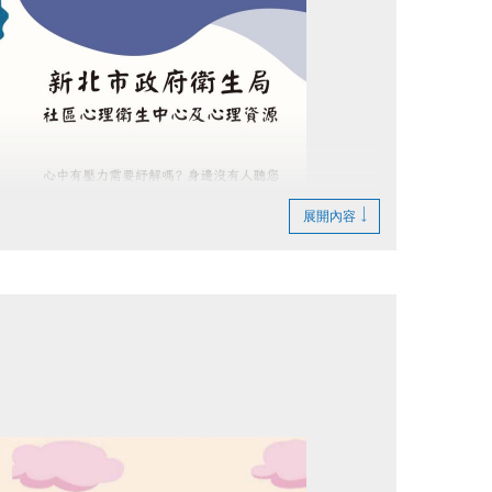
上陪同者，依場館規定收費。
適用「免費陪同名額」，若有第2名陪同者，
展開內容
)