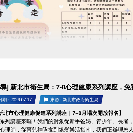
獎勵名額為三場檢定總和，獎勵自5月17日起開始發放
領取方式：
等級獎勵每人限領一次，依「報名序號」排序發放獎勵。
同時符合以下條件，方可獲得獎勵：(1)通過該等級 (2)該
明] 若報名序號為第30名，於檢定當日最終通過「藍帽」等
定藍帽獎勵總名額尚餘9名，檢定當日報名序號前29名中
符合資格可獲得藍帽獎勵。
注意事項：獎勵以檢定當日最終等級為領取標準(限領最終
明] 檢定當日最終通過「藍帽」並符合領取資格，僅可領藍
他檢定場次通過更高等級，可領取該等級獎勵，各
宣導] 新北市衛生局：7-8心理健康系列講座，
。
 : 2026.07.17
來源 : 新北市政府衛生局
年新北市心理健康促進系列講座｜7–8月場次開放報名】
系列講座來囉！我們的對象從新手爸媽、青少年、長者
心理師，從育兒神隊友到銀髮樂活指南，我們正辦理您