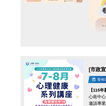
一、上述
點圖片展開大圖
二、獎勵
1. 各
2. 須
[舉例說
而三場檢
檢定，即
三、其他
[舉例說
若於其
[市政
完為止)
發佈日期
【115
心衛中心
邀請專業