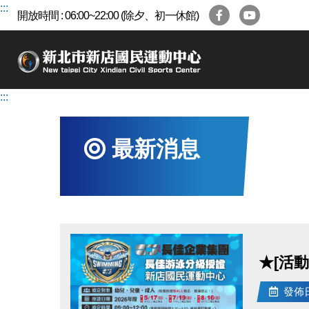
跳
:::
開放時間 : 06:00~22:00 (除夕、初一休館)
到
主
要
內
容
:::
區
最新消息
★[活
發佈日期