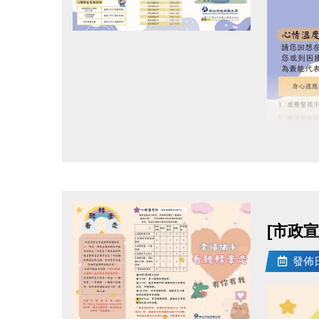
陪同規
每位報名
點圖片展開大圖
【兒童陪
未滿13
需購買5
檢定通
1. 等同
2.
分級
10級黑色
9級白色
[市政
7-8級藍
4-6級黃
發佈日期
1-3級紅
獎勵領