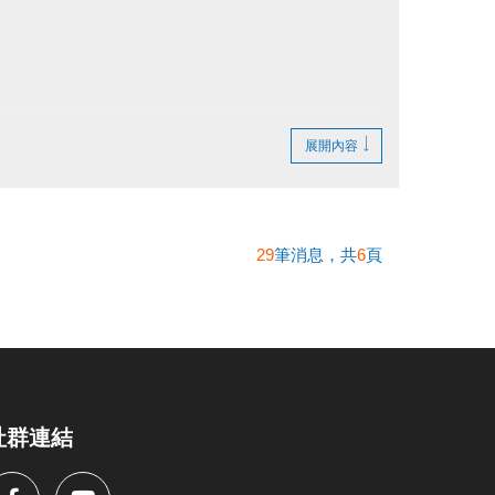
或辦理退費。
展開內容
遞延登記。
櫃台辦理退費。
人到場辦理退費。
29
筆消息，共
6
頁
社群連結