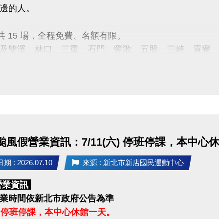
邊的人。
月共 15 場，全程免費、名額有限。
及雙溪、林口、三重、石門、鶯歌、五股、三峽、貢寮
次時間地點等相關資訊，歡迎查閱新北市衛生局的
fb活
：
https://forms.gle/F5btZG1F8UzFPjH48
黃先生 0916-234-164
：新北市政府衛生局、新北市社區心理衛生中心
：漫話科技股份有限公司
 颱風假營業資訊：7/11(六) 停班停課，本中心
 : 2026.07.10
來源 : 新北市新店國民運動中心
營業資訊
業時間依新北市政府公告為準
(六) 停班停課，本中心休館一天。