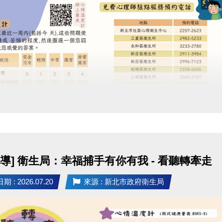
定
者可1名陪同者免費入場 (須年滿18歲)，第2名 (含)以
同規定】
歲之兒童，須由1名成年家長陪同入場，該名陪同家長可
0元陪同票。
過授證者頒發
教育部 5 級證書乙份 (
授證十級證書
)
泳帽及新店運中專屬額外獎勵
：
膠帽通過前 3 名：[新店運中] 泳池月卡 1張
膠帽通過前 5 名：[安湧] 泳者專屬禮包 1份
宣導] 衛生局：幸福捕手有你有我 - 看聽轉牽走
色布帽通過前10名：[安湧] 雙層防水袋 1個
色布帽通過前20名：[安湧] 沐浴乳 1瓶
 : 2026.07.20
來源 : 新北市政府衛生局
色布帽通過前30名：[新店運中] 貴賓券3張 (使用期限2個月
取說明
(中心將保留所有活動之最終解釋權)