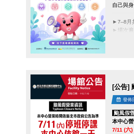
自己與身
►7–8
►場次遍
►完整場
立即報名
點圖片展開大圖
活動洽詢：
主辦單位
協辦單位
[公告]
發佈日期
颱風假
本中心營
7/11 