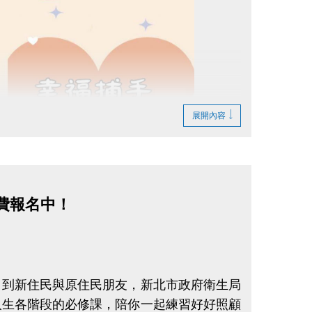
，名額有限送完為止。
等級獎勵領取名額尚未額滿
級 (7-8級檢定通過前10名可領取獎勵)，
，僅有8名通過藍帽檢定，則您為第9名通過
展開內容
等級不可選擇)。
帽獎勵 (1-6級無法領取)。
等級獎勵每人限領一次 (名額有限送
免費報名中！
，到新住民與原住民朋友，新北市政府衛生局
人生各階段的必修課，陪你一起練習好好照顧