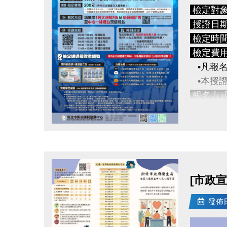
檢定對
​授證日
檢定時
檢定費
•凡報名
•本授證
報名方
授證流
點圖片展開大圖
08:30 ~
09:00 
09:20 
[市政
09:30 ~
11:00 
發佈日期
游泳分