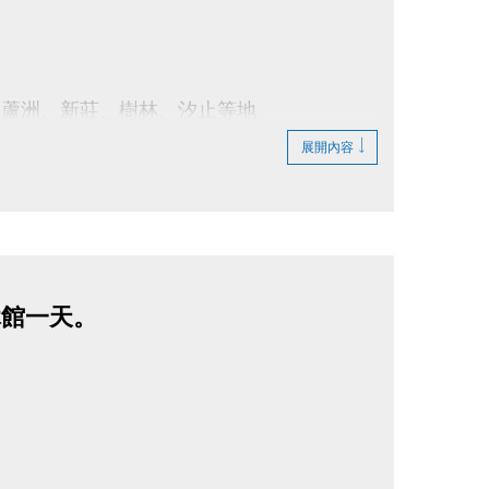
、蘆洲、新莊、樹林、汐止等地
動貼文
展開內容
休館一天。