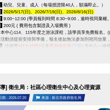
象
幼兒、兒童、成人（每場授證限40人，額滿即止。）
期
2026/5/17(日)、2026/7/19(日)、2026/8/16(日)
間
9:00~12:00 (學員報到時間 8:30~9:00，逾時視同棄權。
用
200元 ( 費用包含製證及入場費用 )
本中心114、115年度之游泳課程，該學員享免費報名。
活動須提前安排與準備，報名後如無法參加則視同放棄
式
請攜帶
1吋大頭照2張
及
學員檢定表(
下載
)
至中心一樓
程
 09:00 報到點名
~ 09:20 授證規則說明
~ 09:30 介紹主考官
宣導] 衛生局：社區心理衛生中心及心理資源
 11:00 分級檢定
~ 12:00 頒發合格證書
 : 2026.07.20
來源 : 新北市政府衛生局
級檢定內容傳送門
https://reurl.cc/Wbxkry