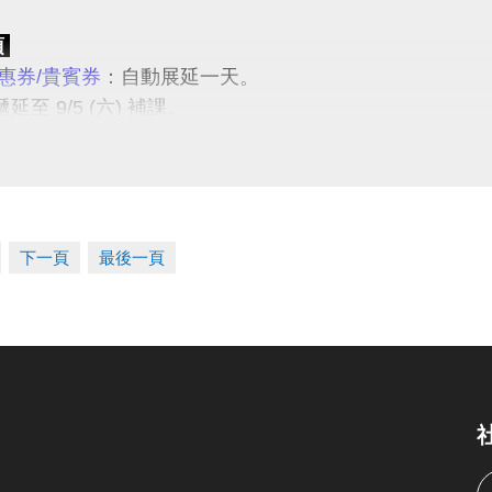
項
惠券/貴賓券
：自動展延一天。
延至 9/5 (六) 補課。
地
：可辦理遞延至10/10 (六) 原預約場地及時段使用，
：於 7/31(五) 前，請場地預約者本人至3F櫃台辦理場地
：於場館營運期間內，請場地預約者本人攜帶發票至1F
地
：遞延至下一期長租場地使用；若不續租則由簽約者本
下一頁
最後一頁
 敬請見諒