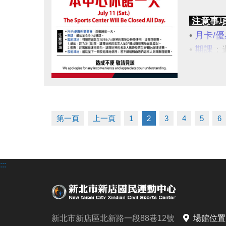
注意事
•
月卡/優
•
期課
：遞
•
臨租場
1.遞延
點圖片展開大圖
2.退費
•
長租場
第一頁
上一頁
1
2
3
4
5
6
造成不便
:::
新北市新店區北新路一段88巷12號
場館位置