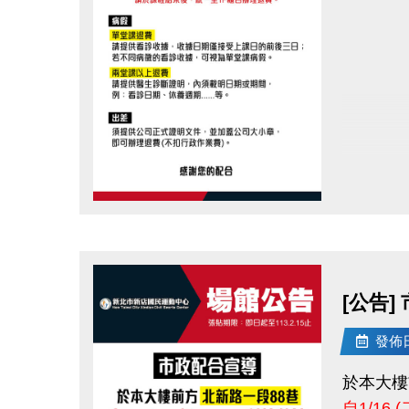
感謝您的
點圖片展開大圖
[公告]
發佈日期
於本大樓
自1/16