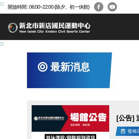
跳
:::
開放時間 : 06:00~22:00 (除夕、初一休館)
到
主
要
內
容
:::
區
最新消息
[公告]
發佈日期