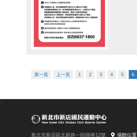
點圖片展開大圖
第一頁
上一頁
1
2
3
4
5
6
:::
新北市新店區北新路一段88巷12號
場館位置