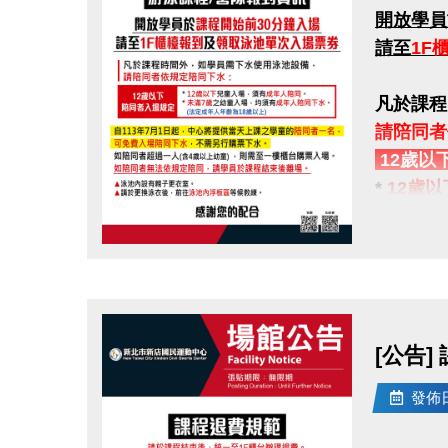
開放學員
請至
1F
凡於課程
請陪同者
12歲以
*
12歲以
*
未滿7
(法定成
點圖片展開大圖
自113
如陪同者
[公告]
如陪同者
發佈日期
▲
泳池內
▲
請於更