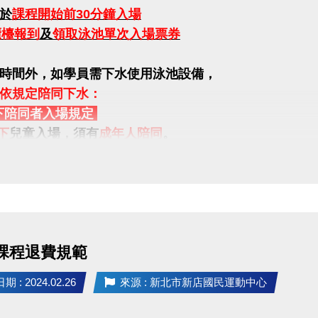
於
課程開始前30分鐘入場
櫃檯報到
及
領取泳池單次入場票券
時間外，如學員需下水使用泳池設備，
依規定陪同下水：
下陪同者入場規定
下
兒童入場，須有
成年人陪同
。
歲
之幼童入場，均須有
成年人陪同下水
。
年人年齡為18歲以上)
年7月1日起，中心將提供當天上課之學童的
陪同者一名，
可
超過一人(含4歲以上幼童) ，則需至一樓櫃台購票入場。
 課程退費規範
無法依規定陪同，請學員於課程結束後離場。
 : 2024.02.26
來源 : 新北市新店國民運動中心
設有親子更衣室。
換泳衣後，前往
泳池內浮板區
等候教練。