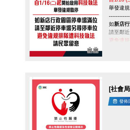
舉發違規
------------
如
新店行
請至鄰近
避免違規
請民眾留
點圖片展開大圖
[社會局
發佈日期