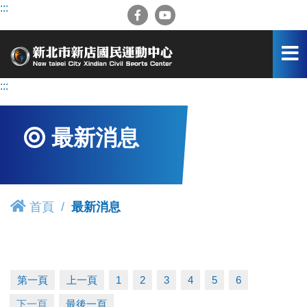
跳
:::
到
主
要
內
容
:::
區
最新消息
首頁
最新消息
第一頁
上一頁
1
2
3
4
5
6
下一頁
最後一頁