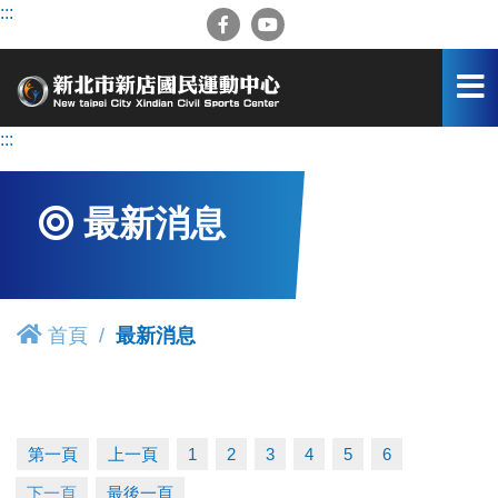
跳
:::
到
主
要
內
容
:::
區
最新消息
首頁
最新消息
第一頁
上一頁
1
2
3
4
5
6
下一頁
最後一頁