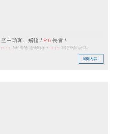
------------------------------
空中瑜珈
、
飛輪
/
P.6
長者
/
/
P.11
體適能家教班
/
P.12
球類家教班
#305
球館組、
#111
泳池組 或
#9
總機
展開內容
心
三樓櫃檯
排隊登記報名
，額滿為止。
員中心
>
消費紀錄
>
已付款
查詢。
------------------------------
APP線上
報名，且
享95折優惠
，
優惠課程
無
席，則視同放棄不另外補課，且不開放遞補名