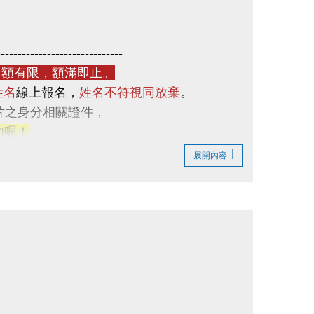
------------------------------
額有限，額滿即止。
姓名
線上報名，
姓名不符視同放棄
。
片之身分相關證件，
功喔！
展開內容
卡之民眾，均已建立中心會員帳號。
一門課程，並刪除其他課程的報名資格。
------------------------------
統下架）
民長者