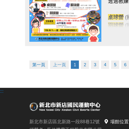
透過教練
報名方
*
現場報
桌球營
(
*
線上報
羽球營
*
因手機
游泳營
(
歡迎使
★球類課
畫面及操
點圖片展開大圖
★凡於游
凡報名本
第一頁
上一頁
1
2
3
4
5
6
早鳥優
◆
早鳥
僅開放
:::
報名須
1. 報名
◆ 所有
新北市新店區北新路一段88巷12號
場館位置
2. 報名