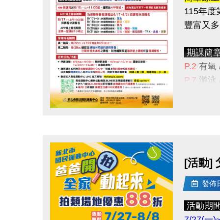
115年
豐富又多
------------
公益服
期課簡
適用身分
P.2
有氧 
2. 
P.7
游泳
★課程諮
報名辦法
貼心小
點圖片展開大圖
課程資訊
舊生原
有報名
1
[活動]
>
依
長佳
發佈日期
期課報
------------
舊生原
注意事
活動期
續報優惠
★限本人
7/27(一)