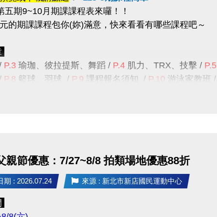
度第五期9~10月期課課程表來囉！！
元的期課課程包你(妳)滿意
，快來看看有哪些課程吧～
--------------------------------------------------------------------------
務課程
(須本人出示相關證明)
中心現場報名
章
擇一
：
1.
持有本市低收入戶證明者。
/
P.3
瑜珈、彼拉提斯、舞蹈
/
P.4
肌力、TRX
、
技擊
/
P.5
身心障礙者及其監護人，或必要陪伴者一人。
/
P.8
籃球、羽球 /
P.9
課程報名須知
/
P.10
游泳家教班
3.
年滿55歲以上長者
。
詢專線 :
(02)6637-1800
#300
課務組、
#302
體適能組、
：
採每日登記報名
，且每人每天限報名1堂課(1小時)；
提醒
期課課程為兩個月一期，無法單堂報名喔！
限年滿18歲以上，
請本人持有照片之相關證件，至本中
：
班續報資格
15-4期原班課程
，並
完成5堂課程
之學員。
 父親節優惠：7/27~8/8 拍類場地優惠88折
智慧運動中心APP
報課名單為主
，
報課紀錄
可至APP的
會
 : 2026.07.24
來源 : 新北市新店國民運動中心
名期限及優惠
--------------------------------------------------------------------------
班續報期間
8/10(一) 上午11:00起 ~ 8/16(日) 止
，
僅開放
項
間
。
到場登記制 (本人需攜帶身分證件)；如因個人因素缺
~8/8(六)