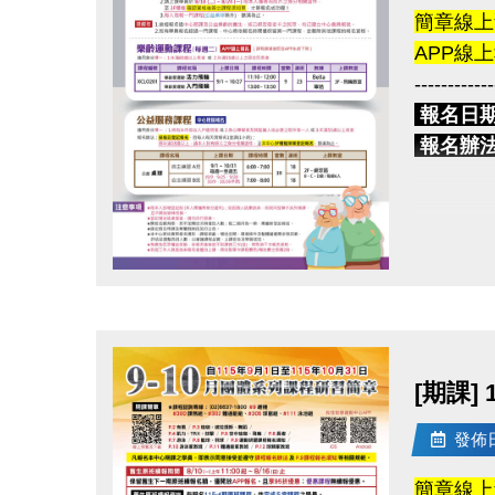
簡章線上
APP線
------------
報名日
報名辦
2.
3
提醒您
點圖片展開大圖
2.如
------------
樂齡運
[期課]
適用身分
課程資訊
發佈日期
簡章線上