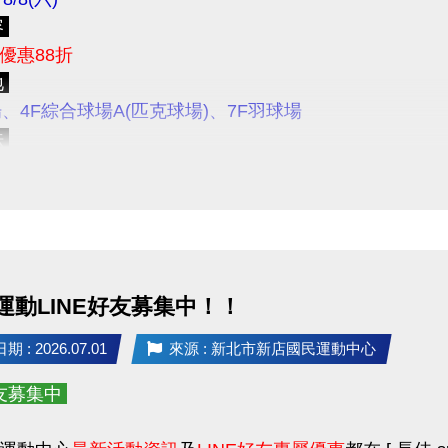
免影響舊生保留名額之權益，請學員們儘早報名喔！
容
地或桌號後，請勿自行更換。
優惠88折
報名期間
8/10(一) 上午11:00起
，
僅開放
APP線上
報名
N
額有限，恕不加開班次與增加人數；每二個月為一期，
地
大家成為舊生，舊生可保障下一期原班續報名額，並享有
日停課及寒暑假時段另行公告。
場、4F綜合球場A(匹克球場)、7F羽球場
將依實際報名情形、課程規劃、場地空間、環境條件及
法
線上報名期間
程品質、上課安全及學習成效。
僅開放現場臨租今、明兩天之拍類球場
，歡迎至
3F櫃台
)
上午11:00起
採課程分流報名
民眾權益受損，若報名後無故不到課達三次(含)，將取消
項
上報名期限
至第一堂課前1小時止
作人員查詢未報名者擅自上課，將收取單次課程費用/場
各場地使用規範
不得與其他優惠活動合併使用
報課權益 8/17 ~ 8/21 採課程分流報名
11:00起開放報名：
游泳
運動LINE好友募集中！！
7/27(一)的拍類場地，於前一天7/26(日)就可以來3F櫃
11:00起開放報名：
籃球、羽球
 : 2026.07.01
來源 : 新北市新店國民運動中心
11:00起開放報名：
肌力
有未盡事宜，本中心保有修正、補充及解釋本活動內容
11:00起開放報名：
有氧、舞蹈、飛輪
題歡迎來電洽詢(02)6637-1800 分機305、302
好友募集中
11:00起開放報名：
空瑜、瑜珈、彼拉提斯、TRX、長者