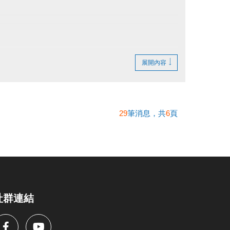
！
展開內容
度的學童報名。
依規定陪同下水。
P.9 課程報名須知等相關規範。
29
筆消息，共
6
頁
以原價計算。
社群連結
為止
。