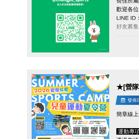
長佳所屬
現場報
歡迎各位
第一階段
LINE ID
第二階段
好友募集
------------
LINE
近期公告
1. 於9
* 停課
點圖片展開大圖
> 優惠券的
連假。
> 本券適
* 請民
想報名期課
以及查
★[營隊
* 歡迎加
2. 每月
發佈日期
長佳運動
> 限本人
► 於7/
簡章線上
> 本券適
►
每月
* 優惠
運動專
* 優惠