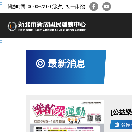
跳
:::
開放時間 : 06:00~22:00 (除夕、初一休館)
到
主
要
內
容
:::
區
最新消息
[公益樂
發佈日期