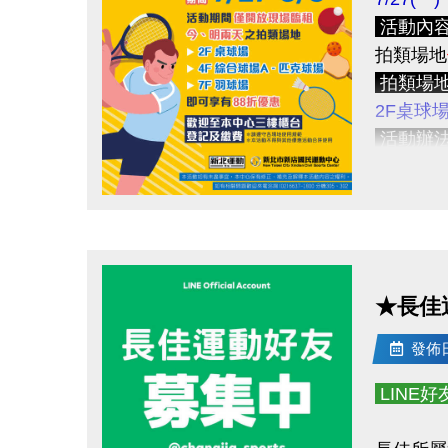
>>為避
額。
活動內
★登記場
拍類場地
新課程
★開班名
拍類場
>>歡迎
★國定假
2F桌球
★本中心
活動辦
APP 
以維護課
活動期間
8/17 (一
★為避免
注意事
APP線
點圖片展開大圖
★若經工
＊請遵守
＊本活動
為保障學員
8/17(一)
★長佳
提醒您
8/18(二)
發佈日期
8/19(三)
本活動如
8/20(四)
如有相關問
LINE
8/21(五)