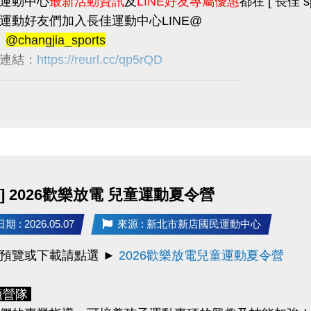
運動中心
最新活動資訊
及
LINE好友專屬優惠
都在 [ 長佳 spo
名期間
運動好友們加入長佳運動中心LINE@
：
8/22(六) 上午 7:00 起至8/27(四) 止。
：
@changjia_sports
：
8/28(五)
確認並
通知未開班的課程學員
；
連結：
https://reurl.cc/qp5rQD
已開班但未滿班
之課程，則持續開放至
第四堂上課前
----------------------------------------------------------
好友限定優惠
/活動
/30前加入LINE好友，即可獲得
首發禮200元優惠券
！
日期：
9/25(五)～9/28(一)
教師節連假、
10/9(五)～10/11(日
使用期限至115/9/30止，逾期即失效。
用於長佳所屬運動中心期課及家教課單筆消費折抵（體驗課程不適用），須
眾多加利用
長佳智慧運動中心APP
，可線上
預約場地
和
報名
及家教班的運動好友們，千萬別錯過喔～～～
詢
體適能中心
及
游泳池
的
即時人流
，因安全和品質考量，
] 2026歡樂放電 兒童運動夏令營
入長佳運動中心 LINE 官方帳號：
@changjia_sports
1日將發放LINE@好友
壽星生日禮100元優惠券
！
 : 2026.05.07
來源 : 新北市新店國民運動中心
中心最新活動資訊及LINE好友專屬優惠都在
長佳 sports
生日當月使用，逾期即失效。
1前
加入LINE好友
即可獲得
首發禮200元優惠券
！
(使用期限
預覽或下載請點選 ►
2026歡樂放電兒童運動夏令營
用於長佳所屬運動中心期課及家教課單筆消費折抵（體驗課程不適用），或
1日
將發放
壽星生日禮100元優惠券
！
(限本人生日當月使用，
券之使用方式及相關規定，本公司保有最終解釋權。
項營隊
券之使用方式及相關規定，本公司保有最終解釋權。