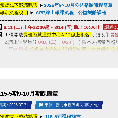
預覽或下載請點選
►
2026年9~10月公益樂齡課程簡章
上報名流程說明
►
APP線上報課流程 - 公益樂齡課程
--------------------------------------------------------------------------
期
8/11 (二) 上午12:00起～8/14 (五) 晚上10:00止
課程名
法
1.僅開放
長佳智慧運動中心APP線上報名
，須以
學員
請上課學員於
8/18 (二) ~ 8/24 (一)
限本人攜帶有照
至
3F櫃檯
確認資格後簽立課程須知單，才算報名成
.
每人限報一門課程
(公益桌球除外)，
額滿為止。
1.曾經報名過
中心期課及公益樂齡的舊生，或已綁定敬老
有學員報名超過一門課程，中心將依報名時間僅保留第
--------------------------------------------------------------------------
動課程
(每週二)
APP線上報名
（課程額滿後即自APP系
 115-5期9-10月期課簡章
擇一
：
1.年滿60歲以上長者 或 2.年滿55歲以上之原住
：
 : 2026.07.31
來源 : 新北市新店國民運動中心
預覽或下載請點選
►
115-5期課程簡章