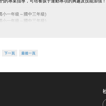
們的專業指導，可培養孩子運動專項的興趣及技能加強
式
名
- 新北市新店國民運動中心一、三樓櫃台
國小一年級～國中三年級)
名
-
長佳智慧運動中心APP
(
IOS系統
/
Android系統
)
(國小一年級～國中三年級)
系統或版本等原因，如發生無法使用APP之情形，
幼兒3~6歲、兒童7~12歲)
用
APP網頁版
https://changjia.sporetrofit.com/
程限國中、國小在學學生報名，適合基礎入門或初階程
作方式同APP；
如有相關問題，歡迎洽詢櫃檯人員。
泳課程時間外，如學員需下水使用泳池設備，請陪同者
中心期課之學員，即表示同意接受並遵守課程報名辦法及 
下一頁
最後一頁
惠
報名
期限為
115/5/20(三) 11:00 ~ 115/5/31(日) 22:00
APP報名
，並享有
88折優惠
。
6/1(一)起，報名營隊均
知
期間
營隊各梯次不接受插班，
報名截止日為每一梯上課前三天
方式