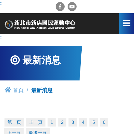
跳
:::
到
主
要
內
容
:::
區
最新消息
首頁
最新消息
第一頁
上一頁
1
2
3
4
5
6
下一頁
最後一頁