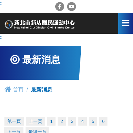
跳
:::
到
主
要
內
容
:::
區
最新消息
首頁
最新消息
第一頁
上一頁
1
2
3
4
5
6
下一頁
最後一頁